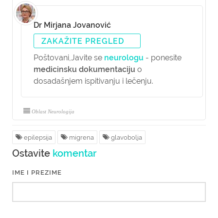
Dr Mirjana Jovanović
ZAKAŽITE PREGLED
Poštovani,
Javite se
neurologu
- ponesite
medicinsku dokumentaciju
o
dosadašnjem ispitivanju i lečenju.
Oblast Neurologija
epilepsija
migrena
glavobolja
Ostavite
komentar
IME I PREZIME