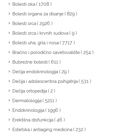
( 1708 )
Bolesti oka
( 829 )
Bolesti organa za disanje
( 2926 )
Bolesti srca
( 9 )
Bolesti srca i krvnih sudova
( 7717 )
Bolesti uha, grla i nosa
( 254 )
Bračno i porodično savetovalište
( 611 )
Bubrežne bolesti
( 29 )
Dečija endokrinologija
( 531 )
Dečija i adolescentna psihijatrija
( 2 )
Dečija ortopedija
( 5211 )
Dermatologija
( 1996 )
Endokrinologija
( 46 )
Erektilna disfunkcija
( 232 )
Estetska i antiaging medicina