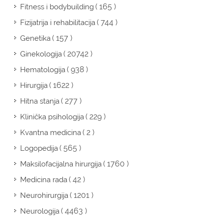
( 165 )
Fitness i bodybuilding
( 744 )
Fizijatrija i rehabilitacija
( 157 )
Genetika
( 20742 )
Ginekologija
( 938 )
Hematologija
( 1622 )
Hirurgija
( 277 )
Hitna stanja
( 229 )
Klinička psihologija
( 2 )
Kvantna medicina
( 565 )
Logopedija
( 1760 )
Maksilofacijalna hirurgija
( 42 )
Medicina rada
( 1201 )
Neurohirurgija
( 4463 )
Neurologija