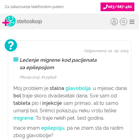
Za zakazivanje telefonskim putem
063/687-460
Odgovoreno: 01. 09. 2015.
Lečenje migrene kod pacijenata
sa epilepsijom
Pitanje broj: #139648
Moj problem je
stalna
glavobolja
, u mjesec dana
bol
traje skoro dvadesetak dana. Sve sam od
tableta
pio i
injekcije
sam primao, ali to samo
umanji bol. Snimci pokazuju neku vrstu teške
migrene
. To traje nekih pet, šest godina.
Inace imam
epilepsiju
, pa ne znam sta da radim
zbog glavobolje?