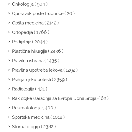
( 904 )
Onkologija
( 20 )
Oporavak posle trudnoće
( 2142 )
Opšta medicina
( 1766 )
Ortopedija
( 2044 )
Pedijatrija
( 2436 )
Plastična hirurgija
( 1435 )
Pravilna ishrana
( 1292 )
Pravilna upotreba lekova
( 2359 )
Psihijatrijske bolesti
( 431 )
Radiologija
( 62 )
Rak dojke (saradnja sa Evropa Dona Srbija)
( 400 )
Reumatologija
( 1012 )
Sportska medicina
( 2382 )
Stomatologija