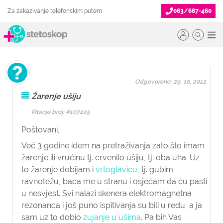
Za zakazivanje telefonskim putem
063/687-460
Odgovoreno: 29. 10. 2012.
Žarenje ušiju
Pitanje broj: #107225
Poštovani,
Već 3 godine idem na pretraživanja zato što imam
žarenje ili vrućinu tj. crvenilo ušiju, tj. oba uha. Uz
to žarenje dobijam i
vrtoglavicu
, tj. gubim
ravnotežu, baca me u stranu i osjećam da ću pasti
u nesvjest. Svi nalazi skenera elektromagnetna
rezonanca i još puno ispitivanja su bili u redu, a ja
sam uz to dobio
zujanje u ušima
. Pa bih Vas