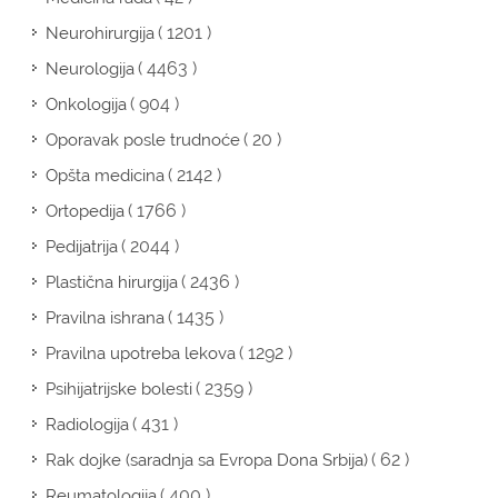
( 1201 )
Neurohirurgija
( 4463 )
Neurologija
( 904 )
Onkologija
( 20 )
Oporavak posle trudnoće
( 2142 )
Opšta medicina
( 1766 )
Ortopedija
( 2044 )
Pedijatrija
( 2436 )
Plastična hirurgija
( 1435 )
Pravilna ishrana
( 1292 )
Pravilna upotreba lekova
( 2359 )
Psihijatrijske bolesti
( 431 )
Radiologija
( 62 )
Rak dojke (saradnja sa Evropa Dona Srbija)
( 400 )
Reumatologija