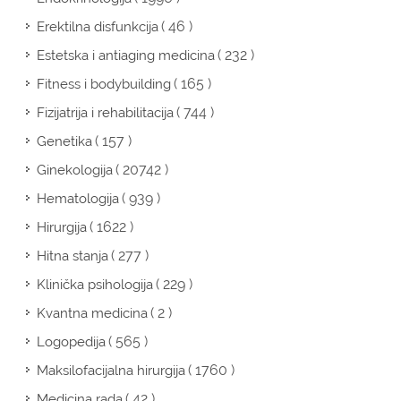
( 46 )
Erektilna disfunkcija
( 232 )
Estetska i antiaging medicina
( 165 )
Fitness i bodybuilding
( 744 )
Fizijatrija i rehabilitacija
( 157 )
Genetika
( 20742 )
Ginekologija
( 939 )
Hematologija
( 1622 )
Hirurgija
( 277 )
Hitna stanja
( 229 )
Klinička psihologija
( 2 )
Kvantna medicina
( 565 )
Logopedija
( 1760 )
Maksilofacijalna hirurgija
( 42 )
Medicina rada