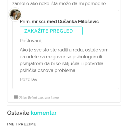
zamolio ako neko išta može da mi pomogne.
Prim. mr sci. med Dušanka Milošević
ZAKAŽITE PREGLED
Poštovani,
Ako je sve što ste radili u redu, ostaje vam
da odete na razgovor sa psihologom ili
psihijatrom da bi se isključila ili potvrdila
psihička osnova problema.
Pozdrav
Oblast Bolesti uha, grla i nosa
Ostavite
komentar
IME I PREZIME