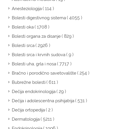
( 114 )
Anesteziologija
( 4055 )
Bolesti digestivnog sistema
( 1708 )
Bolesti oka
( 829 )
Bolesti organa za disanje
( 2926 )
Bolesti srca
( 9 )
Bolesti srca i krvnih sudova
( 7717 )
Bolesti uha, grla i nosa
( 254 )
Bračno i porodično savetovalište
( 611 )
Bubrežne bolesti
( 29 )
Dečija endokrinologija
( 531 )
Dečija i adolescentna psihijatrija
( 2 )
Dečija ortopedija
( 5211 )
Dermatologija
( 1996 )
Endokrinologija