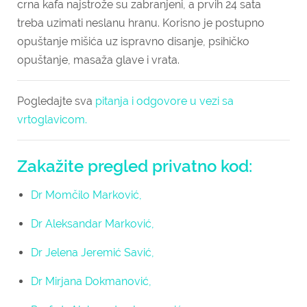
crna kafa najstrože su zabranjeni, a prvih 24 sata
treba uzimati neslanu hranu. Korisno je postupno
opuštanje mišića uz ispravno disanje, psihičko
opuštanje, masaža glave i vrata.
Pogledajte sva
pitanja i odgovore u vezi sa
vrtoglavicom.
Zakažite pregled privatno kod:
Dr Momčilo Marković,
Dr Aleksandar Marković,
Dr Jelena Jeremić Savić,
Dr Mirjana Dokmanović,