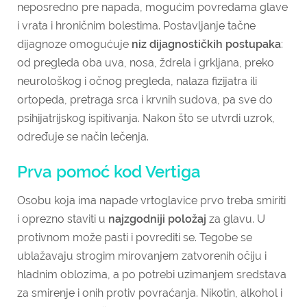
neposredno pre napada, mogućim povredama glave
i vrata i hroničnim bolestima. Postavljanje tačne
dijagnoze omogućuje
niz dijagnostičkih postupaka
:
od pregleda oba uva, nosa, ždrela i grkljana, preko
neurološkog i očnog pregleda, nalaza fizijatra ili
ortopeda, pretraga srca i krvnih sudova, pa sve do
psihijatrijskog ispitivanja. Nakon što se utvrdi uzrok,
određuje se način lečenja.
Prva pomoć kod Vertiga
Osobu koja ima napade vrtoglavice prvo treba smiriti
i oprezno staviti u
najzgodniji položaj
za glavu. U
protivnom može pasti i povrediti se. Tegobe se
ublažavaju strogim mirovanjem zatvorenih očiju i
hladnim oblozima, a po potrebi uzimanjem sredstava
za smirenje i onih protiv povraćanja. Nikotin, alkohol i