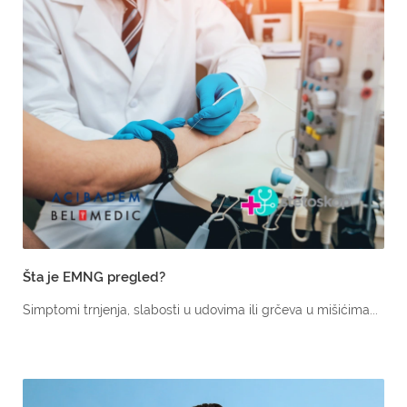
Šta je EMNG pregled?
Simptomi trnjenja, slabosti u udovima ili grčeva u mišićima...