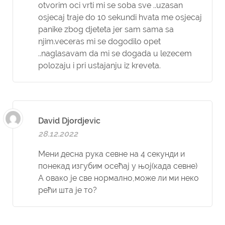
otvorim oci vrti mi se soba sve ..uzasan
osjecaj traje do 10 sekundi hvata me osjecaj
panike zbog djeteta jer sam sama sa
njim.veceras mi se dogodilo opet
..naglasavam da mi se dogada u lezecem
polozaju i pri ustajanju iz kreveta.
David Djordjevic
28.12.2022
Мени десна рука севне на 4 секунди и
понекад изгубим осећај у њој(када севне)
А овако је све нормално,може ли ми неко
рећи шта је то?