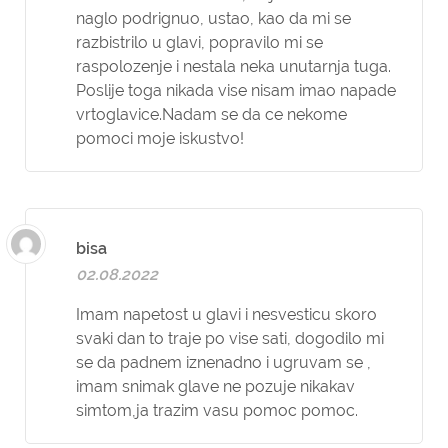
naglo podrignuo, ustao, kao da mi se
razbistrilo u glavi, popravilo mi se
raspolozenje i nestala neka unutarnja tuga.
Poslije toga nikada vise nisam imao napade
vrtoglavice.Nadam se da ce nekome
pomoci moje iskustvo!
bisa
02.08.2022
Imam napetost u glavi i nesvesticu skoro
svaki dan to traje po vise sati, dogodilo mi
se da padnem iznenadno i ugruvam se ,
imam snimak glave ne pozuje nikakav
simtom,ja trazim vasu pomoc pomoc.