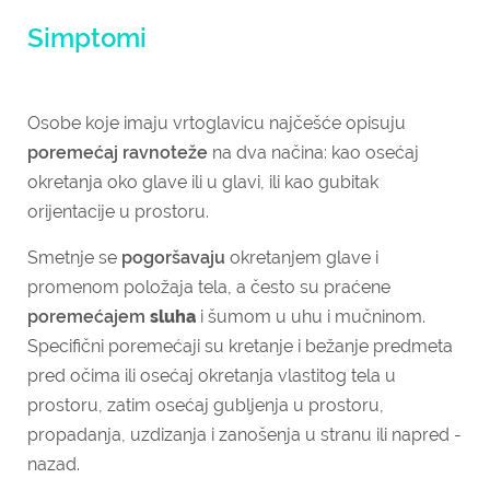
Simptomi
Osobe koje imaju vrtoglavicu najčešće opisuju
poremećaj ravnoteže
na dva načina: kao osećaj
okretanja oko glave ili u glavi, ili kao gubitak
orijentacije u prostoru.
Smetnje se
pogoršavaju
okretanjem glave i
promenom položaja tela, a često su praćene
poremećajem
sluha
i šumom u uhu i mučninom.
Specifični poremećaji su kretanje i bežanje predmeta
pred očima ili osećaj okretanja vlastitog tela u
prostoru, zatim osećaj gubljenja u prostoru,
propadanja, uzdizanja i zanošenja u stranu ili napred -
nazad.