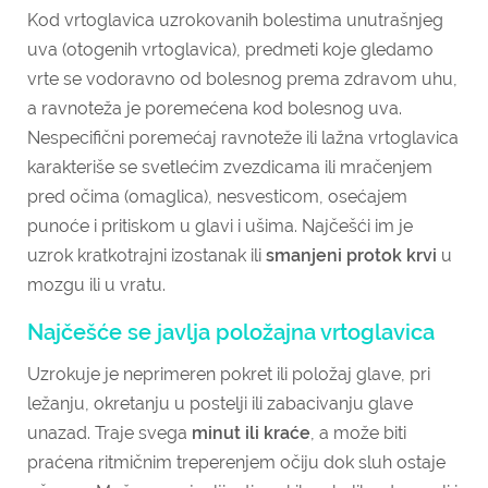
Kod vrtoglavica uzrokovanih bolestima unutrašnjeg
uva (otogenih vrtoglavica), predmeti koje gledamo
vrte se vodoravno od bolesnog prema zdravom uhu,
a ravnoteža je poremećena kod bolesnog uva.
Nespecifični poremećaj ravnoteže ili lažna vrtoglavica
karakteriše se svetlećim zvezdicama ili mračenjem
pred očima (omaglica), nesvesticom, osećajem
punoće i pritiskom u glavi i ušima. Najčešći im je
uzrok kratkotrajni izostanak ili
smanjeni protok krvi
u
mozgu ili u vratu.
Najčešće se javlja položajna vrtoglavica
Uzrokuje je neprimeren pokret ili položaj glave, pri
ležanju, okretanju u postelji ili zabacivanju glave
unazad. Traje svega
minut ili kraće
, a može biti
praćena ritmičnim treperenjem očiju dok sluh ostaje