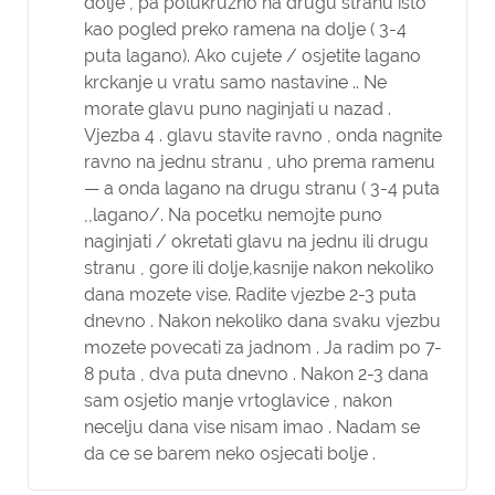
dolje , pa polukruzno na drugu stranu isto
kao pogled preko ramena na dolje ( 3-4
puta lagano). Ako cujete / osjetite lagano
krckanje u vratu samo nastavine .. Ne
morate glavu puno naginjati u nazad .
Vjezba 4 . glavu stavite ravno , onda nagnite
ravno na jednu stranu , uho prema ramenu
— a onda lagano na drugu stranu ( 3-4 puta
,,lagano/. Na pocetku nemojte puno
naginjati / okretati glavu na jednu ili drugu
stranu , gore ili dolje,kasnije nakon nekoliko
dana mozete vise. Radite vjezbe 2-3 puta
dnevno . Nakon nekoliko dana svaku vjezbu
mozete povecati za jadnom . Ja radim po 7-
8 puta , dva puta dnevno . Nakon 2-3 dana
sam osjetio manje vrtoglavice , nakon
necelju dana vise nisam imao . Nadam se
da ce se barem neko osjecati bolje .