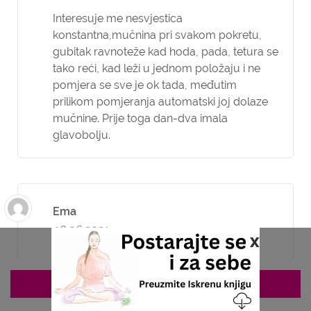
Interesuje me nesvjestica
konstantna,mučnina pri svakom pokretu,
gubitak ravnoteže kad hoda, pada, tetura se
tako reći, kad leži u jednom položaju i ne
pomjera se sve je ok tada, međutim
prilikom pomjeranja automatski joj dolaze
mučnine. Prije toga dan-dva imala
glavobolju.
Ema
18.06.2021
x
Postovnje moj muz ima epilepsy seizes
dobojo je 2018 I sve je bilo ok u zadje
ZAKAZIVANJE 063/687-460
vreme ima puno vrtoglacicu skoro 6
mjeseci idem doktorima sve je ok ali njemu