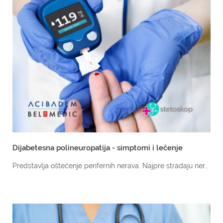
Dijabetesna polineuropatija - simptomi i lečenje
Predstavlja oštećenje perifernih nerava. Najpre stradaju ner...