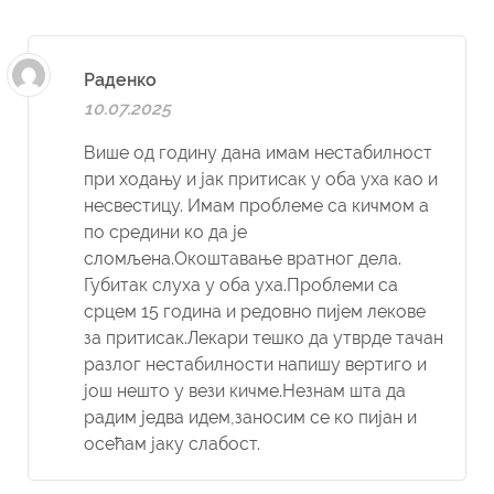
Раденко
10.07.2025
Више од годину дана имам нестабилност
при ходању и јак притисак у оба уха као и
несвестицу. Имам проблеме са кичмом а
по средини ко да је
сломљена.Окоштавање вратног дела.
Губитак слуха у оба уха.Проблеми са
срцем 15 година и редовно пијем лекове
за притисак.Лекари тешко да утврде тачан
разлог нестабилности напишу вертиго и
још нешто у вези кичме.Незнам шта да
радим једва идем,заносим се ко пијан и
осећам јаку слабост.