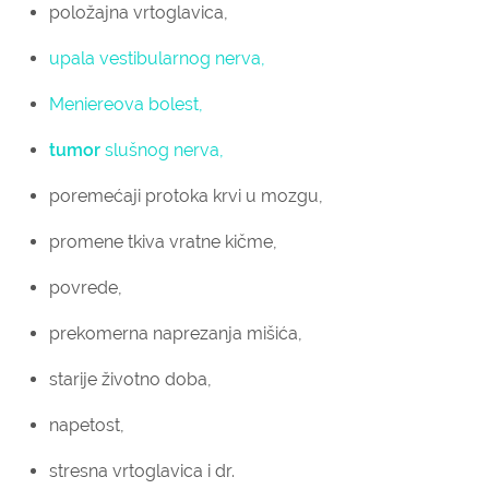
položajna vrtoglavica,
upala vestibularnog nerva,
Meniereova bolest,
tumor
slušnog nerva,
poremećaji protoka krvi u mozgu,
promene tkiva vratne kičme,
povrede,
prekomerna naprezanja mišića,
starije životno doba,
napetost,
stresna vrtoglavica i dr.