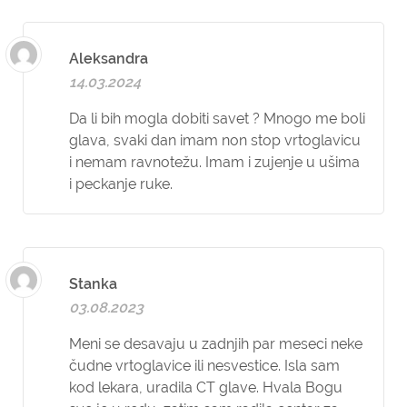
Aleksandra
14.03.2024
Da li bih mogla dobiti savet ? Mnogo me boli
glava, svaki dan imam non stop vrtoglavicu
i nemam ravnotežu. Imam i zujenje u ušima
i peckanje ruke.
Stanka
03.08.2023
Meni se desavaju u zadnjih par meseci neke
čudne vrtoglavice ili nesvestice. Isla sam
kod lekara, uradila CT glave. Hvala Bogu