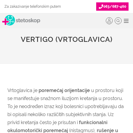
Za zakazivanje telefonskim putem
063/687-460
VERTIGO (VRTOGLAVICA)
Vrtoglavica je
poremećaj orijentacije
u prostoru koji
se manifestuje snažnom iluzijom kretanja u prostoru.
To je neodređen izraz koji bolesnici upotrebljavaju da
bi opisali nekoliko različitih subjektivnih stanja. Uz
privid kretanja često je prisutan i
funkcionalni
okulomotorički poremećaj
(nistagmus),
rušenje u