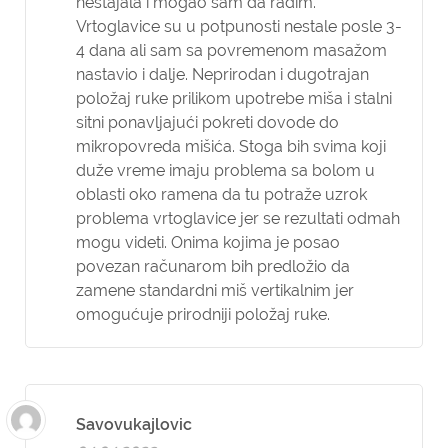
nestajala i mogao sam da radim.
Vrtoglavice su u potpunosti nestale posle 3-
4 dana ali sam sa povremenom masažom
nastavio i dalje. Neprirodan i dugotrajan
položaj ruke prilikom upotrebe miša i stalni
sitni ponavljajući pokreti dovode do
mikropovreda mišića. Stoga bih svima koji
duže vreme imaju problema sa bolom u
oblasti oko ramena da tu potraže uzrok
problema vrtoglavice jer se rezultati odmah
mogu videti. Onima kojima je posao
povezan računarom bih predložio da
zamene standardni miš vertikalnim jer
omogućuje prirodniji položaj ruke.
Savovukajlovic