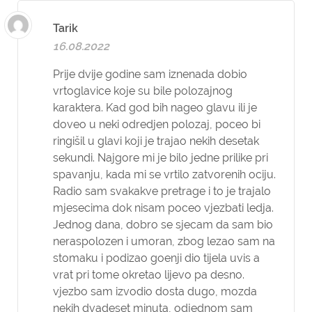
Tarik
16.08.2022
Prije dvije godine sam iznenada dobio
vrtoglavice koje su bile polozajnog
karaktera. Kad god bih nageo glavu ili je
doveo u neki odredjen polozaj, poceo bi
ringišil u glavi koji je trajao nekih desetak
sekundi. Najgore mi je bilo jedne prilike pri
spavanju, kada mi se vrtilo zatvorenih ociju.
Radio sam svakakve pretrage i to je trajalo
mjesecima dok nisam poceo vjezbati ledja.
Jednog dana, dobro se sjecam da sam bio
neraspolozen i umoran, zbog lezao sam na
stomaku i podizao goenji dio tijela uvis a
vrat pri tome okretao lijevo pa desno.
vjezbo sam izvodio dosta dugo, mozda
nekih dvadeset minuta, odjednom sam