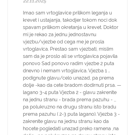
22.11.2025
Imao sam vrtoglavice prilikom leganja u
krevet i ustajanja, takodjer tokom noci dok
spavam prilikom okretanja u krevet. Doktor
mi je rekao za jednu jednostavnu
vjezbu/vjezbe od cega me je prosla
vrtoglavica. Prestao sam vjezbati, mislim
sam da je proslo ali se vrtoglavica pojavila
ponovo Sad ponovo radim vjezbe 2 puta
dnevno i nemam vrtoglavica. Vjezba 1 ..
podignute glavu/celo unazad, pa prema
dolje -kao da cete bradom dodirnuti prsa. —
lagano 3-4 puta Vjezba 2 - glavu zakrenite
na jednu stranu - brada prema pazuhu - ,,
pa polukruzno na drugu stranu isto bradu
prema pazuhu ( 2-3 puta lagano). Vjezba 3 -
zakrenite glavu na jednu stranu kao da
hocete pogledati unazad preko ramena ,na