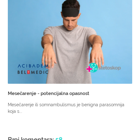
Mesečarenje - potencijalna opasnost
Mesečarenje ili somnambulismus je benigna parasomnija
koja s...
Broj komentara:
58