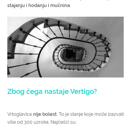
stajanju i hodanju i mučnina
.
Zbog čega nastaje Vertigo?
Vrtoglavica
nije bolest
. To je stanje koje može izazvati
više od 300 uzroka. Najčešći su: