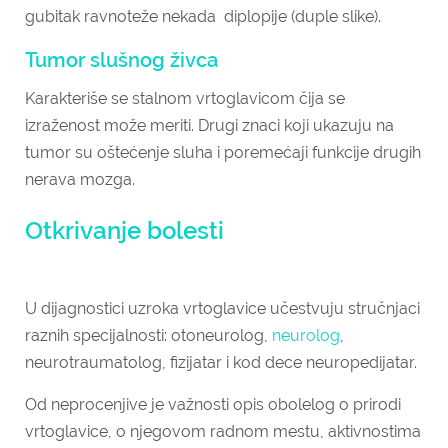
gubitak ravnoteže nekada diplopije (duple slike).
Tumor slušnog živca
Karakteriše se stalnom vrtoglavicom čija se
izraženost može meriti. Drugi znaci koji ukazuju na
tumor su oštećenje sluha i poremećaji funkcije drugih
nerava mozga.
Otkrivanje bolesti
U dijagnostici uzroka vrtoglavice učestvuju stručnjaci
raznih specijalnosti: otoneurolog,
neurolog
,
neurotraumatolog, fizijatar i kod dece neuropedijatar.
Od neprocenjive je važnosti opis obolelog o prirodi
vrtoglavice, o njegovom radnom mestu, aktivnostima