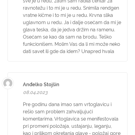
sve je u redu, zatim sam radila centar za
ravnotežu i to mi je u redu. Snimila rendgen
vratne kičme i to mi je u redu. Krvna slika
uglavnom u redu. Ja i dalje osećam da mi je
glava teska, da je jedva držim na ramenu.
Osećam se kao da sam na brodu. Teško
funkcionišem. Molim Vas da li mi može neko
dati savet ili gde da idem? Unapred hvala
Anđelko Stojšin
08.04.2023
Pre godinu dana imao sam vrtoglavicu i
rešio sam problem zahvaljujući
komentarima. Vrtoglavica se menifestovala
pri promeni položaja, ustajanju, leganju,
kao i prilikom okretanja glave - položaj gore