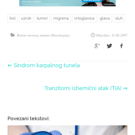
bol
uzrok
tumor
migrena
vrtoglavica
glava
sluh
Bolesti nervnog sistema (Neurologija)
,
Objavljen: 11.06.2007
⇐ Sindrom karpalnog tunela
Tranzitorni ishemični atak (TIA) ⇒
Povezani tekstovi: