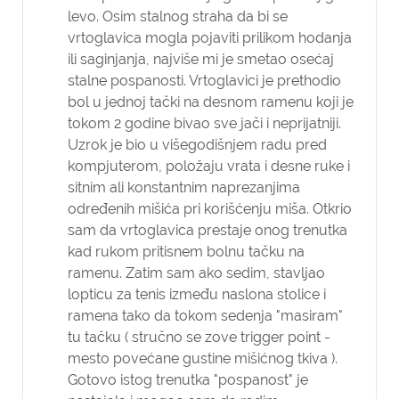
levo. Osim stalnog straha da bi se
vrtoglavica mogla pojaviti prilikom hodanja
ili saginjanja, najviše mi je smetao osećaj
stalne pospanosti. Vrtoglavici je prethodio
bol u jednoj tački na desnom ramenu koji je
tokom 2 godine bivao sve jači i neprijatniji.
Uzrok je bio u višegodišnjem radu pred
kompjuterom, položaju vrata i desne ruke i
sitnim ali konstantnim naprezanjima
određenih mišića pri korišćenju miša. Otkrio
sam da vrtoglavica prestaje onog trenutka
kad rukom pritisnem bolnu tačku na
ramenu. Zatim sam ako sedim, stavljao
lopticu za tenis između naslona stolice i
ramena tako da tokom sedenja "masiram"
tu tačku ( stručno se zove trigger point -
mesto povećane gustine mišićnog tkiva ).
Gotovo istog trenutka "pospanost" je