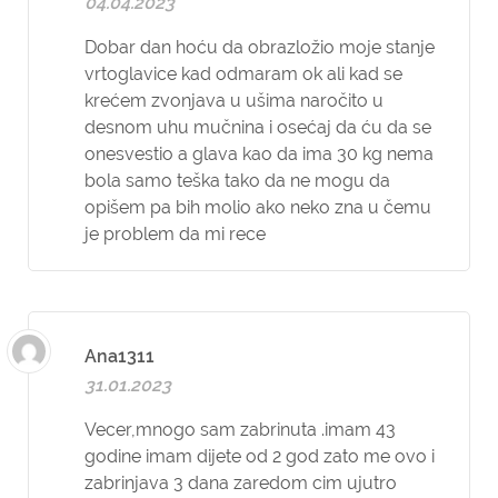
04.04.2023
Dobar dan hoću da obrazložio moje stanje
vrtoglavice kad odmaram ok ali kad se
krećem zvonjava u ušima naročito u
desnom uhu mučnina i osećaj da ću da se
onesvestio a glava kao da ima 30 kg nema
bola samo teška tako da ne mogu da
opišem pa bih molio ako neko zna u čemu
je problem da mi rece
Ana1311
31.01.2023
Vecer,mnogo sam zabrinuta .imam 43
godine imam dijete od 2 god zato me ovo i
zabrinjava 3 dana zaredom cim ujutro