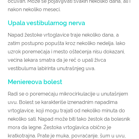
očuvan. Može se pojavljivati svakih nekoliko dana, ali i
nakon nekoliko meseci.
Upala vestibularnog nerva
Napad žestoke vrtoglavice traje nekoliko dana, a
zatim postupno popušta kroz nekoliko nedelja. Iako
uzrok poremećaja i mesto oštećenja nisu dokazani,
većina lekara smatra da je reč o upali živca
vestibuluma labirinta unutrašnjeg uva.
Meniereova bolest
Radi se o poremećaju mikrocirkulacije u unutašnjem
uvu. Bolest se karakteriše iznenadnim napadima
vrtoglavice, koji mogu trajati od nekoliko minuta do
nekoliko sati. Napad može biti tako žestok da bolesnik
mora da legne. Žestoka vrtoglavica obično je
kratkotrajna. Prate je muka, povraćanje, šum u uvu,