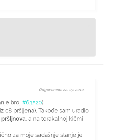
Odgovoreno: 22. 07. 2010.
nje broj
#63520
).
z c8 pršljena). Takođe sam uradio
 pršljnova
, a na torakalnoj kičmi
tično za moje sadašnje stanje je