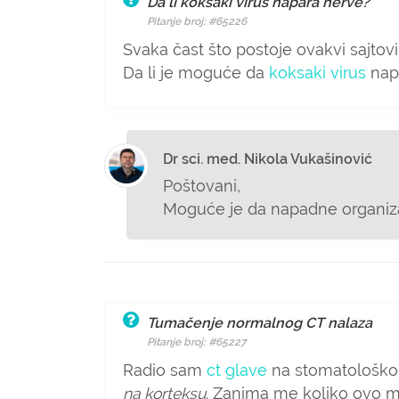
Da li koksaki virus napara nerve?
Pitanje broj: #65226
Svaka čast što postoje ovakvi sajtov
Da li je moguće da
koksaki virus
napa
Dr sci. med. Nikola Vukašinović
Poštovani,
Moguće je da napadne organizam
Tumačenje normalnog CT nalaza
Pitanje broj: #65227
Radio sam
ct glave
na stomatološkom 
na korteksu
. Zanima me koliko ovo m