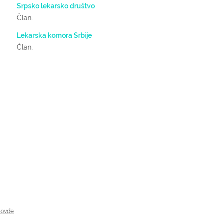
Srpsko lekarsko društvo
Član.
Lekarska komora Srbije
Član.
 ovde.