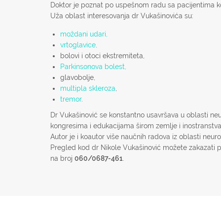
Doktor je poznat po uspešnom radu sa pacijentima ko
Uža oblast interesovanja dr Vukašinovića su:
moždani udari,
vrtoglavice,
bolovi i otoci ekstremiteta,
Parkinsonova bolest,
glavobolje,
multipla skleroza
,
tremor
.
Dr Vukašinović se konstantno usavršava u oblasti neu
kongresima i edukacijama širom zemlje i inostranstva
Autor je i koautor više naučnih radova iz oblasti neuro
Pregled kod dr Nikole Vukašinović možete zakazati 
na broj
060/0687-461
.