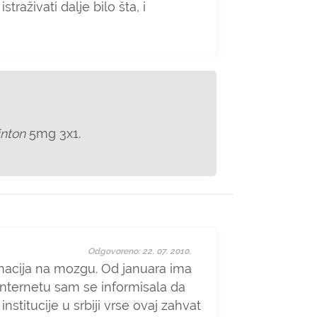
raživati dalje bilo šta, i
inton
5mg 3x1.
Odgovoreno: 22. 07. 2010.
macija na mozgu. Od januara ima
 internetu sam se informisala da
stitucije u srbiji vrse ovaj zahvat