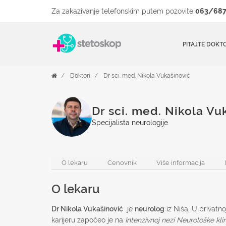
Za zakazivanje telefonskim putem pozovite
063/687
PITAJTE DOKT
Doktori
Dr sci. med. Nikola Vukašinović
Dr sci. med. Nikola Vu
Specijalista neurologije
O lekaru
Cenovnik
Više informacija
O lekaru
Dr Nikola Vukašinović
je
neurolog
iz Niša. U privatno
karijeru započeo je na
Intenzivnoj nezi Neurološke kli