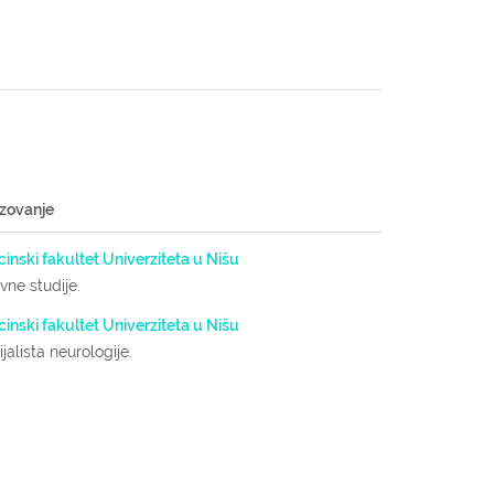
zovanje
inski fakultet Univerziteta u Nišu
ne studije.
inski fakultet Univerziteta u Nišu
jalista neurologije.