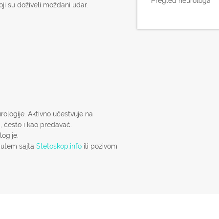
Pregled neurologa
ji su doživeli moždani udar.
rologije. Aktivno učestvuje na
, često i kao predavač.
logije.
putem sajta
Stetoskop.info
ili pozivom