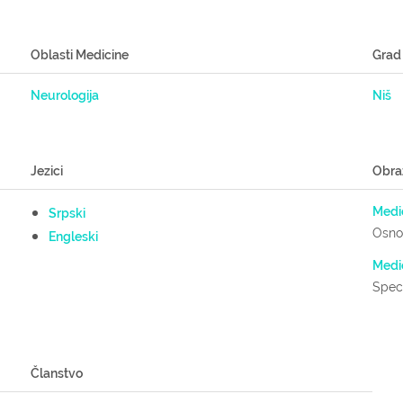
Oblasti Medicine
Grad
Neurologija
Niš
Jezici
Obra
Medic
Srpski
Osnov
Engleski
Medic
Speci
Članstvo