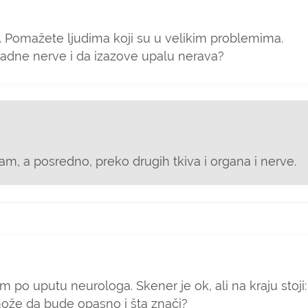
i. Pomažete ljudima koji su u velikim problemima.
dne nerve i da izazove upalu nerava?
, a posredno, preko drugih tkiva i organa i nerve.
po uputu neurologa. Skener je ok, ali na kraju stoji
ože da bude opasno i šta znači?