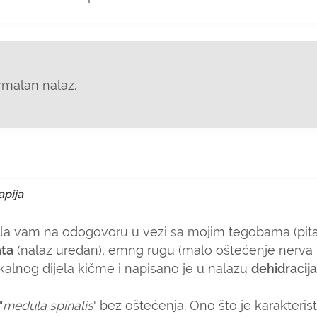
rmalan nalaz.
apija
ala vam na odogovoru u vezi sa mojim tegobama (pita
ata
(nalaz uredan), emng rugu (malo oštećenje nerva i
kalnog dijela kičme i napisano je u nalazu
dehidracija
"
medula spinalis
" bez oštećenja. Ono što je karakteris