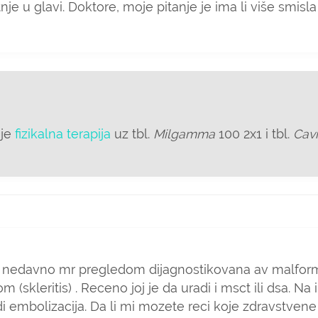
u glavi. Doktore, moje pitanje je ima li više smisla ist
 je
fizikalna terapija
uz tbl.
Milgamma
100 2x1 i tbl.
Cav
 je nedavno mr pregledom dijagnostikovana av malfor
(skleritis) . Receno joj je da uradi i msct ili dsa. Na
 embolizacija. Da li mi mozete reci koje zdravstvene in