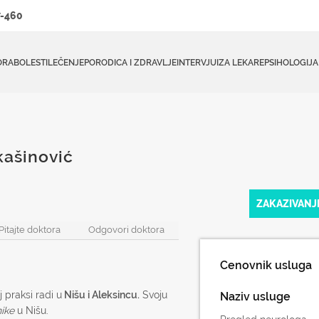
-460
ORA
BOLESTI
LEČENJE
PORODICA I ZDRAVLJE
INTERVJUI
ZA LEKARE
PSIHOLOGIJA
kašinović
ZAKAZIVANJ
Pitajte doktora
Odgovori doktora
Cenovnik usluga
j praksi radi u
Nišu i Aleksincu.
Svoju
Naziv usluge
nike
u Nišu.