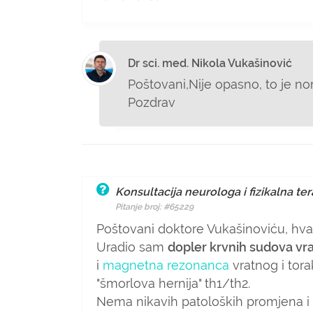
Dr sci. med. Nikola Vukašinović
Poštovani,
Nije opasno, to je no
Pozdrav
Konsultacija neurologa i fizikalna ter
Pitanje broj: #65229
Poštovani doktore Vukašinoviću, hv
Uradio sam
dopler krvnih sudova vr
i
magnetna rezonanca
vratnog i tora
"šmorlova hernija" th1/th2.
Nema nikavih patoloških promjena i 