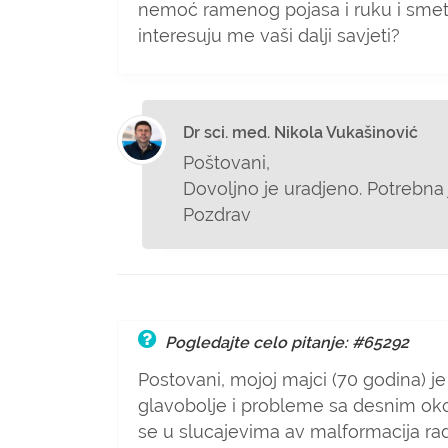
nemoć ramenog pojasa i ruku i smetnje 
interesuju me vaši dalji savjeti?
Dr sci. med. Nikola Vukašinović
Poštovani,
Dovoljno je uradjeno. Potrebna
Pozdrav
Pogledajte celo pitanje: #65292
Postovani, mojoj majci (70 godina)
glavobolje i probleme sa desnim okom 
se u slucajevima av malformacija radi