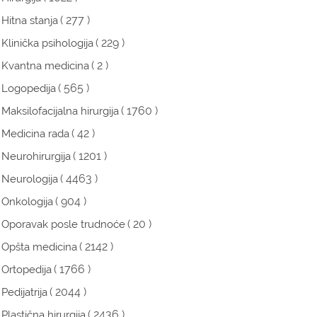
( 277 )
Hitna stanja
( 229 )
Klinička psihologija
( 2 )
Kvantna medicina
( 565 )
Logopedija
( 1760 )
Maksilofacijalna hirurgija
( 42 )
Medicina rada
( 1201 )
Neurohirurgija
( 4463 )
Neurologija
( 904 )
Onkologija
( 20 )
Oporavak posle trudnoće
( 2142 )
Opšta medicina
( 1766 )
Ortopedija
( 2044 )
Pedijatrija
( 2436 )
Plastična hirurgija