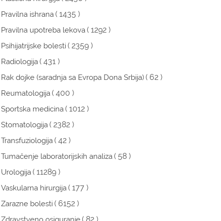
( 1435 )
Pravilna ishrana
( 1292 )
Pravilna upotreba lekova
( 2359 )
Psihijatrijske bolesti
( 431 )
Radiologija
( 62 )
Rak dojke (saradnja sa Evropa Dona Srbija)
( 400 )
Reumatologija
( 1012 )
Sportska medicina
( 2382 )
Stomatologija
( 42 )
Transfuziologija
( 58 )
Tumačenje laboratorijskih analiza
( 11289 )
Urologija
( 177 )
Vaskularna hirurgija
( 6152 )
Zarazne bolesti
( 82 )
Zdravstveno osiguranje