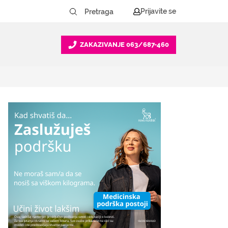
Prijavite se
ZAKAZIVANJE
063/687-460