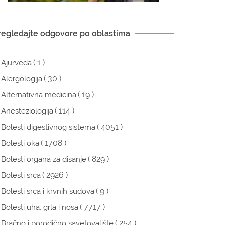
regledajte odgovore po oblastima
( 1 )
Ajurveda
( 30 )
Alergologija
( 19 )
Alternativna medicina
( 114 )
Anesteziologija
( 4051 )
Bolesti digestivnog sistema
( 1708 )
Bolesti oka
( 829 )
Bolesti organa za disanje
( 2926 )
Bolesti srca
( 9 )
Bolesti srca i krvnih sudova
( 7717 )
Bolesti uha, grla i nosa
( 254 )
Bračno i porodično savetovalište