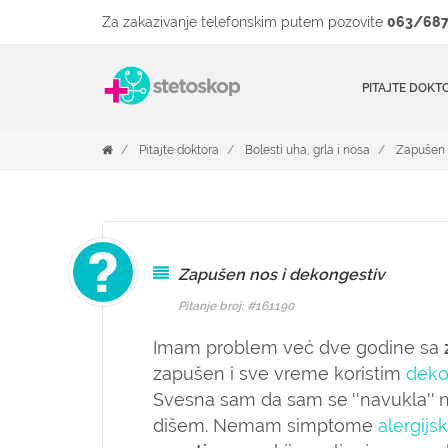
Za zakazivanje telefonskim putem pozovite
063/687
PITAJTE DOKT
Pitajte doktora
Bolesti uha, grla i nosa
Zapušen 
Zapušen nos i dekongestiv
Pitanje broj: #161190
Imam problem već dve godine sa
zapušen i sve vreme koristim
deko
Svesna sam da sam se ''navukla'' 
dišem. Nemam simptome
alergijsk