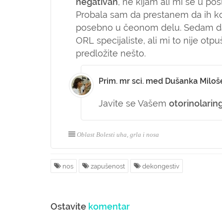
negativan
, ne kijam ali mi se u p
Probala sam da prestanem da ih ko
posebno u čeonom delu. Sedam da
ORL specijaliste, ali mi to nije otp
predložite nešto.
Prim. mr sci. med Dušanka Miloš
Javite se Vašem
otorinolarin
Oblast Bolesti uha, grla i nosa
nos
zapušenost
dekongestiv
Ostavite
komentar