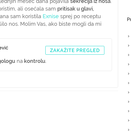
oslednjih mesec dana pojavila
sekrecija iz nosa
.
ristim, ali osećala sam
pritisak u glavi,
na sam koristila
Exnise
sprej po receptu
P
ušilo nos. Molim Vas, ako biste mogli da mi
ević
ZAKAŽITE PREGLED
gologu
na
kontrolu
.