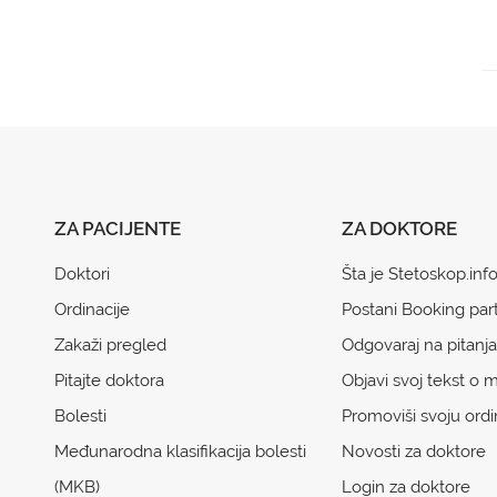
ZA PACIJENTE
ZA DOKTORE
Doktori
Šta je Stetoskop.inf
Ordinacije
Postani Booking par
Zakaži pregled
Odgovaraj na pitanja
Pitajte doktora
Objavi svoj tekst o m
Bolesti
Promoviši svoju ordi
Međunarodna klasifikacija bolesti
Novosti za doktore
(MKB)
Login za doktore