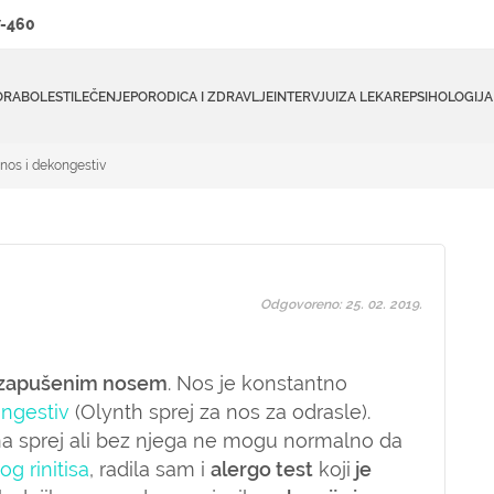
-460
ORA
BOLESTI
LEČENJE
PORODICA I ZDRAVLJE
INTERVJUI
ZA LEKARE
PSIHOLOGIJA
nos i dekongestiv
Odgovoreno: 25. 02. 2019.
zapušenim nosem
. Nos je konstantno
ngestiv
(Olynth sprej za nos za odrasle).
na sprej ali bez njega ne mogu normalno da
og rinitisa
, radila sam i
alergo test
koji
je