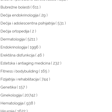
( 611 )
Bubrežne bolesti
( 29 )
Dečija endokrinologija
( 531 )
Dečija i adolescentna psihijatrija
( 2 )
Dečija ortopedija
( 5211 )
Dermatologija
( 1996 )
Endokrinologija
( 46 )
Erektilna disfunkcija
( 232 )
Estetska i antiaging medicina
( 165 )
Fitness i bodybuilding
( 744 )
Fizijatrija i rehabilitacija
( 157 )
Genetika
( 20742 )
Ginekologija
( 938 )
Hematologija
( 1622 )
Hirurgija