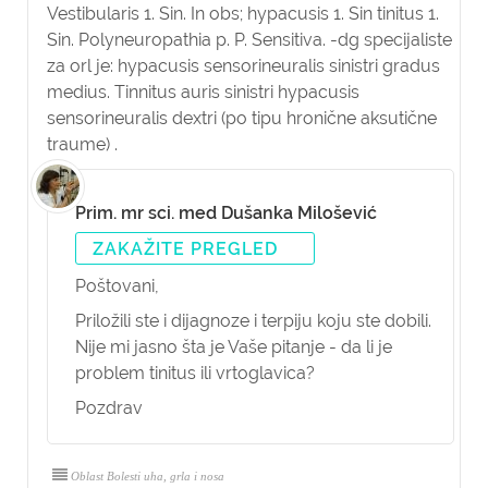
Vestibularis 1. Sin. In obs; hypacusis 1. Sin tinitus 1.
Sin. Polyneuropathia p. P. Sensitiva. -dg specijaliste
za orl je: hypacusis sensorineuralis sinistri gradus
medius. Tinnitus auris sinistri hypacusis
sensorineuralis dextri (po tipu hronične aksutične
traume) .
Prim. mr sci. med Dušanka Milošević
ZAKAŽITE PREGLED
Poštovani,
Priložili ste i dijagnoze i terpiju koju ste dobili.
Nije mi jasno šta je Vaše pitanje - da li je
problem tinitus ili vrtoglavica?
Pozdrav
Oblast Bolesti uha, grla i nosa