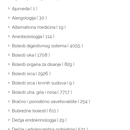
( 1 )
Ajurveda
( 30 )
Alergologija
( 19 )
Alternativna medicina
( 114 )
Anesteziologija
( 4055 )
Bolesti digestivnog sistema
( 1708 )
Bolesti oka
( 829 )
Bolesti organa za disanje
( 2926 )
Bolesti srca
( 9 )
Bolesti srca i krvnih sudova
( 7717 )
Bolesti uha, grla i nosa
( 254 )
Bračno i porodično savetovalište
( 611 )
Bubrežne bolesti
( 29 )
Dečija endokrinologija
( 531 )
Dečija i adolescentna psihijatrija