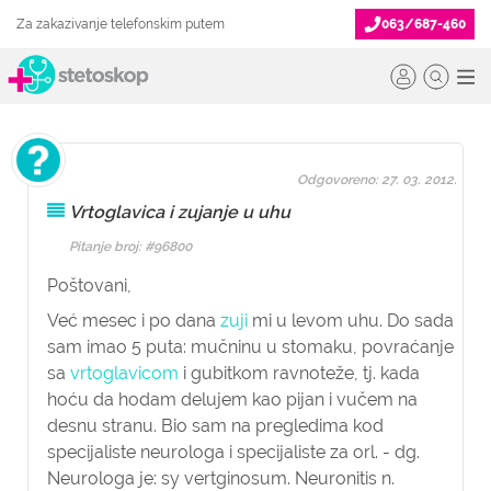
Za zakazivanje telefonskim putem
063/687-460
Odgovoreno: 27. 03. 2012.
Vrtoglavica i zujanje u uhu
Pitanje broj: #96800
Poštovani,
Već mesec i po dana
zuji
mi u levom uhu. Do sada
sam imao 5 puta: mučninu u stomaku, povraćanje
sa
vrtoglavicom
i gubitkom ravnoteže, tj. kada
hoću da hodam delujem kao pijan i vučem na
desnu stranu. Bio sam na pregledima kod
specijaliste neurologa i specijaliste za orl. - dg.
Neurologa je: sy vertginosum. Neuronitis n.