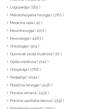
( 565 )
Logopedija
( 1760 )
Maksilofacijalna hirurgija
( 42 )
Medicina rada
( 1201 )
Neurohirurgija
( 4463 )
Neurologija
( 904 )
Onkologija
( 20 )
Oporavak posle trudnoće
( 2142 )
Opšta medicina
( 1766 )
Ortopedija
( 2044 )
Pedijatrija
( 2436 )
Plastična hirurgija
( 1435 )
Pravilna ishrana
( 1292 )
Pravilna upotreba lekova
( 2359 )
Psihijatrijske bolesti