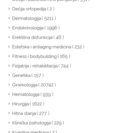
( 2 )
Dečija ortopedija
( 5211 )
Dermatologija
( 1996 )
Endokrinologija
( 46 )
Erektilna disfunkcija
( 232 )
Estetska i antiaging medicina
( 165 )
Fitness i bodybuilding
( 744 )
Fizijatrija i rehabilitacija
( 157 )
Genetika
( 20742 )
Ginekologija
( 939 )
Hematologija
( 1622 )
Hirurgija
( 277 )
Hitna stanja
( 229 )
Klinička psihologija
( 2 )
Kvantna medicina