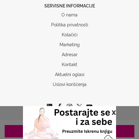
SERVISNE INFORMACIJE
O nama
Politika privatnosti
Kolačići
Marketing
Adresar
Kontakt
Aktuelni oglasi
Uslovi korišćenja
x
ZAKAZIVANJE 063/687-460
Copyrights © 2026 Sva prava www.stetoskop.info