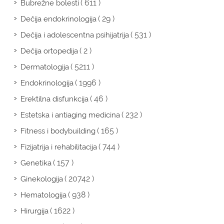
( 611 )
Bubrežne bolesti
( 29 )
Dečija endokrinologija
( 531 )
Dečija i adolescentna psihijatrija
( 2 )
Dečija ortopedija
( 5211 )
Dermatologija
( 1996 )
Endokrinologija
( 46 )
Erektilna disfunkcija
( 232 )
Estetska i antiaging medicina
( 165 )
Fitness i bodybuilding
( 744 )
Fizijatrija i rehabilitacija
( 157 )
Genetika
( 20742 )
Ginekologija
( 938 )
Hematologija
( 1622 )
Hirurgija