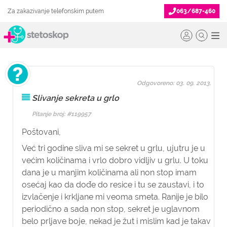
Za zakazivanje telefonskim putem
063/687-460
Odgovoreno: 03. 09. 2013.
Slivanje sekreta u grlo
Pitanje broj: #119957
Poštovani,
Već tri godine sliva mi se sekret u grlu, ujutru je u
većim količinama i vrlo dobro vidljiv u grlu. U toku
dana je u manjim količinama ali non stop imam
osećaj kao da dođe do resice i tu se zaustavi, i to
izvlačenje i krkljane mi veoma smeta. Ranije je bilo
periodično a sada non stop, sekret je uglavnom
belo prljave boje, nekad je žut i mislim kad je takav