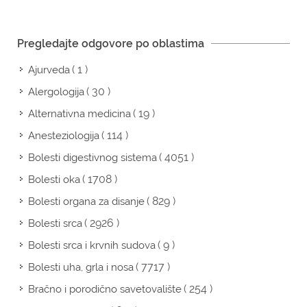
Pregledajte odgovore po oblastima
( 1 )
Ajurveda
( 30 )
Alergologija
( 19 )
Alternativna medicina
( 114 )
Anesteziologija
( 4051 )
Bolesti digestivnog sistema
( 1708 )
Bolesti oka
( 829 )
Bolesti organa za disanje
( 2926 )
Bolesti srca
( 9 )
Bolesti srca i krvnih sudova
( 7717 )
Bolesti uha, grla i nosa
( 254 )
Bračno i porodično savetovalište