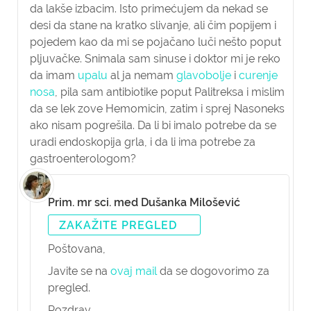
da lakše izbacim. Isto primećujem da nekad se
desi da stane na kratko slivanje, ali čim popijem i
pojedem kao da mi se pojačano luči nešto poput
pljuvačke. Snimala sam sinuse i doktor mi je reko
da imam
upalu
al ja nemam
glavobolje
i
curenje
nosa
, pila sam antibiotike poput Palitreksa i mislim
da se lek zove Hemomicin, zatim i sprej Nasoneks
ako nisam pogrešila. Da li bi imalo potrebe da se
uradi endoskopija grla, i da li ima potrebe za
gastroenterologom?
Prim. mr sci. med Dušanka Milošević
ZAKAŽITE PREGLED
Poštovana,
Javite se na
ovaj mail
da se dogovorimo za
pregled.
Pozdrav