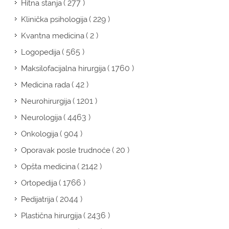
( 277 )
Hitna stanja
( 229 )
Klinička psihologija
( 2 )
Kvantna medicina
( 565 )
Logopedija
( 1760 )
Maksilofacijalna hirurgija
( 42 )
Medicina rada
( 1201 )
Neurohirurgija
( 4463 )
Neurologija
( 904 )
Onkologija
( 20 )
Oporavak posle trudnoće
( 2142 )
Opšta medicina
( 1766 )
Ortopedija
( 2044 )
Pedijatrija
( 2436 )
Plastična hirurgija