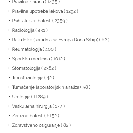
( 1435 )
Pravilna ishrana
( 1292 )
Pravilna upotreba lekova
( 2359 )
Psihijatrijske bolesti
( 431 )
Radiologija
( 62 )
Rak dojke (saradnja sa Evropa Dona Srbija)
( 400 )
Reumatologija
( 1012 )
Sportska medicina
( 2382 )
Stomatologija
( 42 )
Transfuziologija
( 58 )
Tumačenje laboratorijskih analiza
( 11289 )
Urologija
( 177 )
Vaskularna hirurgija
( 6152 )
Zarazne bolesti
( 82 )
Zdravstveno osiguranje