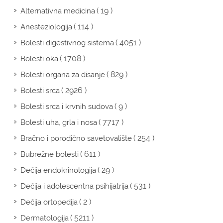
( 19 )
Alternativna medicina
( 114 )
Anesteziologija
( 4051 )
Bolesti digestivnog sistema
( 1708 )
Bolesti oka
( 829 )
Bolesti organa za disanje
( 2926 )
Bolesti srca
( 9 )
Bolesti srca i krvnih sudova
( 7717 )
Bolesti uha, grla i nosa
( 254 )
Bračno i porodično savetovalište
( 611 )
Bubrežne bolesti
( 29 )
Dečija endokrinologija
( 531 )
Dečija i adolescentna psihijatrija
( 2 )
Dečija ortopedija
( 5211 )
Dermatologija