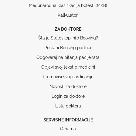
Međunarodna klasifikacija bolesti (MKB)
Kalkulatori
ZA DOKTORE
Šta je Stetoskop.info Booking?
Postani Booking partner
Odgovaraj na pitanja pacijenata
Objavi svoj tekst o medicini
Promoviši svoju ordinaciju
Novosti za doktore
Login za doktore
Lista doktora
SERVISNE INFORMACIJE
O nama