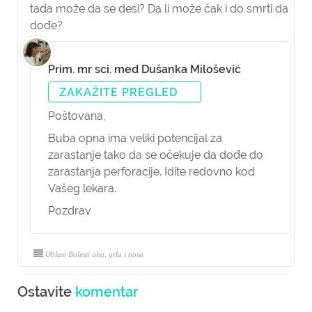
tada može da se desi? Da li može čak i do smrti da
dođe?
Prim. mr sci. med Dušanka Milošević
ZAKAŽITE PREGLED
Poštovana,
Buba opna ima veliki potencijal za
zarastanje tako da se očekuje da dođe do
zarastanja perforacije. Idite redovno kod
Vašeg lekara.
Pozdrav
Oblast Bolesti uha, grla i nosa
Ostavite
komentar