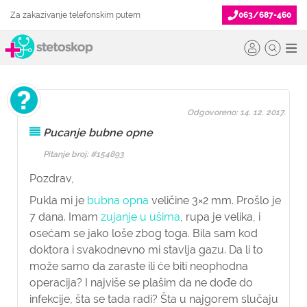
Za zakazivanje telefonskim putem
063/687-460
Odgovoreno: 14. 12. 2017.
Pucanje bubne opne
Pitanje broj: #154893
Pozdrav,
Pukla mi je
bubna opna
veličine 3×2 mm. Prošlo je
7 dana. Imam
zujanje u ušima
, rupa je velika, i
osećam se jako loše zbog toga. Bila sam kod
doktora i svakodnevno mi stavlja gazu. Da li to
može samo da zaraste ili će biti neophodna
operacija? I najviše se plašim da ne dođe do
infekcije, šta se tada radi? Šta u najgorem slučaju