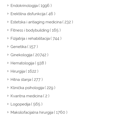
( 1996 )
Endokrinologija
( 46 )
Erektilna disfunkcija
( 232 )
Estetska i antiaging medicina
( 165 )
Fitness i bodybuilding
( 744 )
Fizijatrija i rehabilitacija
( 157 )
Genetika
( 20742 )
Ginekologija
( 938 )
Hematologija
( 1622 )
Hirurgija
( 277 )
Hitna stanja
( 229 )
Klinička psihologija
( 2 )
Kvantna medicina
( 565 )
Logopedija
( 1760 )
Maksilofacijalna hirurgija