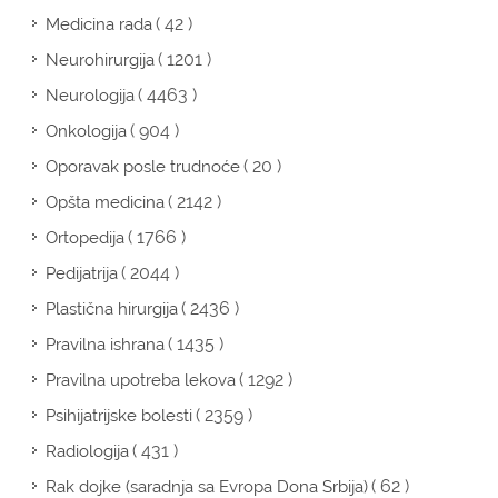
( 42 )
Medicina rada
( 1201 )
Neurohirurgija
( 4463 )
Neurologija
( 904 )
Onkologija
( 20 )
Oporavak posle trudnoće
( 2142 )
Opšta medicina
( 1766 )
Ortopedija
( 2044 )
Pedijatrija
( 2436 )
Plastična hirurgija
( 1435 )
Pravilna ishrana
( 1292 )
Pravilna upotreba lekova
( 2359 )
Psihijatrijske bolesti
( 431 )
Radiologija
( 62 )
Rak dojke (saradnja sa Evropa Dona Srbija)