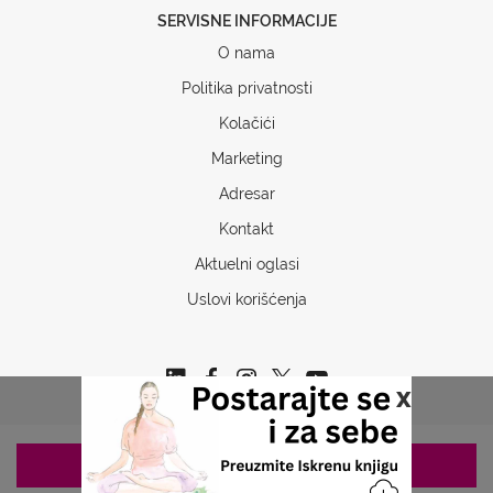
SERVISNE INFORMACIJE
O nama
Politika privatnosti
Kolačići
Marketing
Adresar
Kontakt
Aktuelni oglasi
Uslovi korišćenja
x
ZAKAZIVANJE 063/687-460
Copyrights © 2026 Sva prava www.stetoskop.info