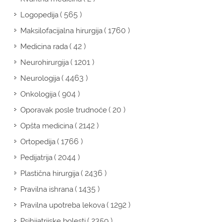
( 565 )
Logopedija
( 1760 )
Maksilofacijalna hirurgija
( 42 )
Medicina rada
( 1201 )
Neurohirurgija
( 4463 )
Neurologija
( 904 )
Onkologija
( 20 )
Oporavak posle trudnoće
( 2142 )
Opšta medicina
( 1766 )
Ortopedija
( 2044 )
Pedijatrija
( 2436 )
Plastična hirurgija
( 1435 )
Pravilna ishrana
( 1292 )
Pravilna upotreba lekova
( 2359 )
Psihijatrijske bolesti