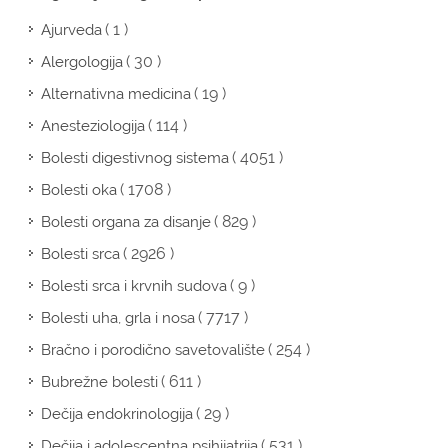
( 1 )
Ajurveda
( 30 )
Alergologija
( 19 )
Alternativna medicina
( 114 )
Anesteziologija
( 4051 )
Bolesti digestivnog sistema
( 1708 )
Bolesti oka
( 829 )
Bolesti organa za disanje
( 2926 )
Bolesti srca
( 9 )
Bolesti srca i krvnih sudova
( 7717 )
Bolesti uha, grla i nosa
( 254 )
Bračno i porodično savetovalište
( 611 )
Bubrežne bolesti
( 29 )
Dečija endokrinologija
( 531 )
Dečija i adolescentna psihijatrija