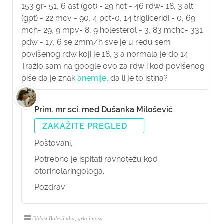
153 gr- 51, 6 ast (got) - 29 hct - 46 rdw- 18, 3 alt
(gpt) - 22 mcv - 90, 4 pct-0, 14 trigliceridi - 0, 69
mch- 29, 9 mpv- 8, 9 holesterol - 3, 83 mchc- 331
pdw - 17, 6 se 2mm/h sve je u redu sem
povišenog rdw koji je 18, 3 a normala je do 14.
Tražio sam na google ovo za rdw i kod povišenog
piše da je znak
anemije
, da li je to istina?
Prim. mr sci. med Dušanka Milošević
ZAKAŽITE PREGLED
Poštovani,
Potrebno je ispitati ravnotežu kod
otorinolaringologa.
Pozdrav
Oblast Bolesti uha, grla i nosa