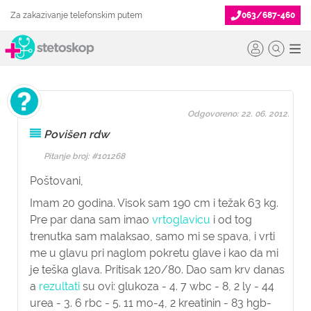
Za zakazivanje telefonskim putem
063/687-460
Odgovoreno: 22. 06. 2012.
Povišen rdw
Pitanje broj: #101268
Poštovani,
Imam 20 godina. Visok sam 190 cm i težak 63 kg.
Pre par dana sam imao
vrtoglavicu
i od tog
trenutka sam malaksao, samo mi se spava, i vrti
me u glavu pri naglom pokretu glave i kao da mi
je teška glava. Pritisak 120/80. Dao sam krv danas
a
rezultati
su ovi: glukoza - 4. 7 wbc - 8, 2 ly - 44
urea - 3. 6 rbc - 5. 11 mo-4, 2 kreatinin - 83 hgb-