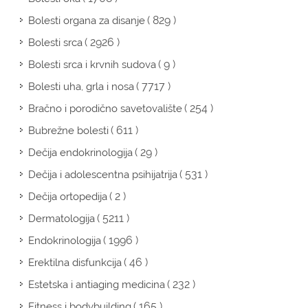
( 829 )
Bolesti organa za disanje
( 2926 )
Bolesti srca
( 9 )
Bolesti srca i krvnih sudova
( 7717 )
Bolesti uha, grla i nosa
( 254 )
Bračno i porodično savetovalište
( 611 )
Bubrežne bolesti
( 29 )
Dečija endokrinologija
( 531 )
Dečija i adolescentna psihijatrija
( 2 )
Dečija ortopedija
( 5211 )
Dermatologija
( 1996 )
Endokrinologija
( 46 )
Erektilna disfunkcija
( 232 )
Estetska i antiaging medicina
( 165 )
Fitness i bodybuilding