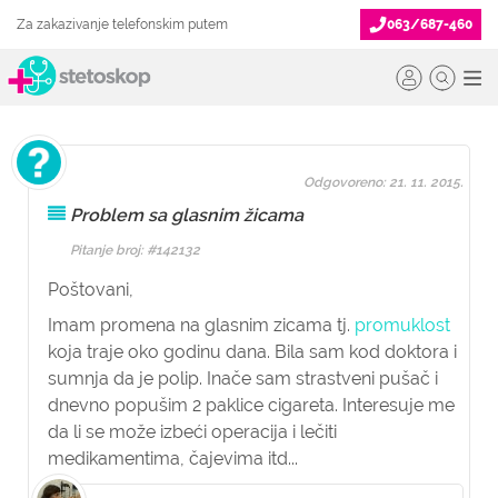
Za zakazivanje telefonskim putem
063/687-460
Odgovoreno: 21. 11. 2015.
Problem sa glasnim žicama
Pitanje broj: #142132
Poštovani,
Imam promena na glasnim zicama tj.
promuklost
koja traje oko godinu dana. Bila sam kod doktora i
sumnja da je polip. Inače sam strastveni pušač i
dnevno popušim 2 paklice cigareta. Interesuje me
da li se može izbeći operacija i lečiti
medikamentima, čajevima itd...