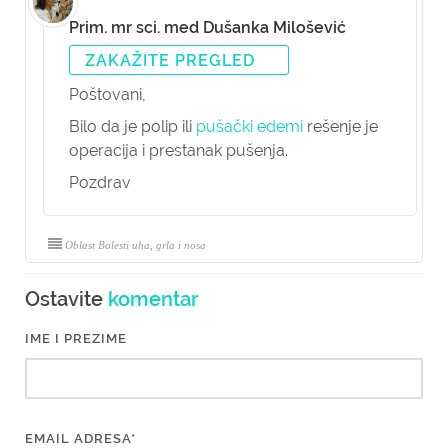
Prim. mr sci. med Dušanka Milošević
ZAKAŽITE PREGLED
Poštovani,
Bilo da je polip ili
pušački edemi
rešenje je
operacija i prestanak pušenja.
Pozdrav
Oblast Bolesti uha, grla i nosa
Ostavite
komentar
IME I PREZIME
EMAIL ADRESA*