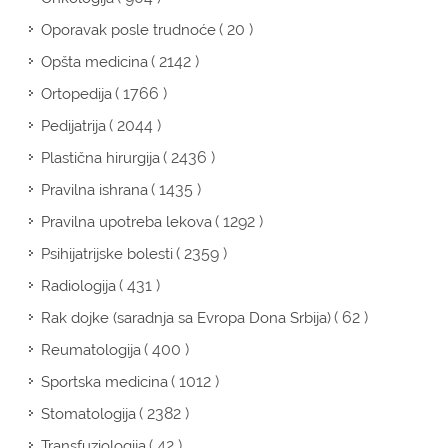
( 20 )
Oporavak posle trudnoće
( 2142 )
Opšta medicina
( 1766 )
Ortopedija
( 2044 )
Pedijatrija
( 2436 )
Plastična hirurgija
( 1435 )
Pravilna ishrana
( 1292 )
Pravilna upotreba lekova
( 2359 )
Psihijatrijske bolesti
( 431 )
Radiologija
( 62 )
Rak dojke (saradnja sa Evropa Dona Srbija)
( 400 )
Reumatologija
( 1012 )
Sportska medicina
( 2382 )
Stomatologija
( 42 )
Transfuziologija