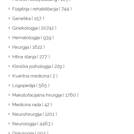
( 744 )
Fizijatrija i rehabilitacija
( 157 )
Genetika
( 20742 )
Ginekologija
( 939 )
Hematologija
( 1622 )
Hirurgija
( 277 )
Hitna stanja
( 229 )
Klinička psihologija
( 2 )
Kvantna medicina
( 565 )
Logopedija
( 1760 )
Maksilofacijalna hirurgija
( 42 )
Medicina rada
( 1201 )
Neurohirurgija
( 4463 )
Neurologija
( 904 )
Onkologija