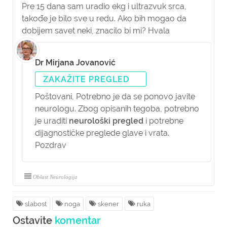
Pre 15 dana sam uradio ekg i ultrazvuk srca,
takođe je bilo sve u redu. Ako bih mogao da
dobijem savet neki, znacilo bi mi? Hvala
Dr Mirjana Jovanović
ZAKAŽITE PREGLED
Poštovani,
Potrebno je da se ponovo javite
neurologu. Zbog opisanih tegoba, potrebno
je uraditi
neurološki pregled
i potrebne
dijagnostičke preglede glave i vrata.
Pozdrav
Oblast Neurologija
slabost
noga
skener
ruka
Ostavite
komentar