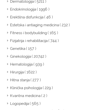
( 5211 )
Dermatologija
( 1996 )
Endokrinologija
( 46 )
Erektilna disfunkcija
( 232 )
Estetska i antiaging medicina
( 165 )
Fitness i bodybuilding
( 744 )
Fizijatrija i rehabilitacija
( 157 )
Genetika
( 20742 )
Ginekologija
( 939 )
Hematologija
( 1622 )
Hirurgija
( 277 )
Hitna stanja
( 229 )
Klinička psihologija
( 2 )
Kvantna medicina
( 565 )
Logopedija