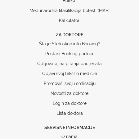
Bolesti
Međunarodna klasifikacija bolesti (MKB)
Kalkulatori
ZA DOKTORE
Šta je Stetoskop.info Booking?
Postani Booking partner
Odgovaraj na pitanja pacijenata
Objavi svoj tekst o medicini
Promoviši svoju ordinaciju
Novosti za doktore
Login za doktore
Lista doktora
SERVISNE INFORMACIJE
O nama