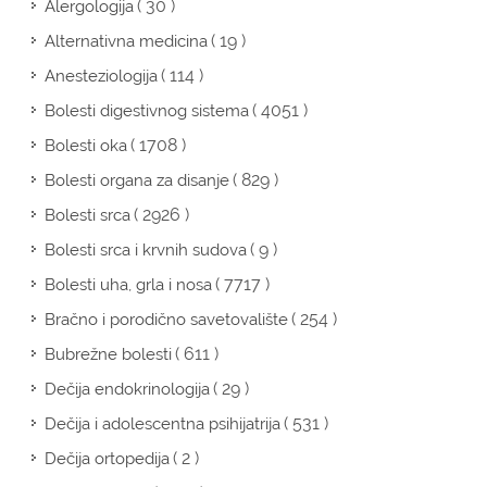
( 30 )
Alergologija
( 19 )
Alternativna medicina
( 114 )
Anesteziologija
( 4051 )
Bolesti digestivnog sistema
( 1708 )
Bolesti oka
( 829 )
Bolesti organa za disanje
( 2926 )
Bolesti srca
( 9 )
Bolesti srca i krvnih sudova
( 7717 )
Bolesti uha, grla i nosa
( 254 )
Bračno i porodično savetovalište
( 611 )
Bubrežne bolesti
( 29 )
Dečija endokrinologija
( 531 )
Dečija i adolescentna psihijatrija
( 2 )
Dečija ortopedija