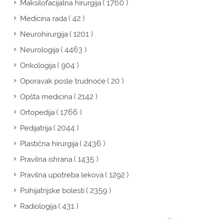
( 1760 )
Maksilofacijalna hirurgija
( 42 )
Medicina rada
( 1201 )
Neurohirurgija
( 4463 )
Neurologija
( 904 )
Onkologija
( 20 )
Oporavak posle trudnoće
( 2142 )
Opšta medicina
( 1766 )
Ortopedija
( 2044 )
Pedijatrija
( 2436 )
Plastična hirurgija
( 1435 )
Pravilna ishrana
( 1292 )
Pravilna upotreba lekova
( 2359 )
Psihijatrijske bolesti
( 431 )
Radiologija