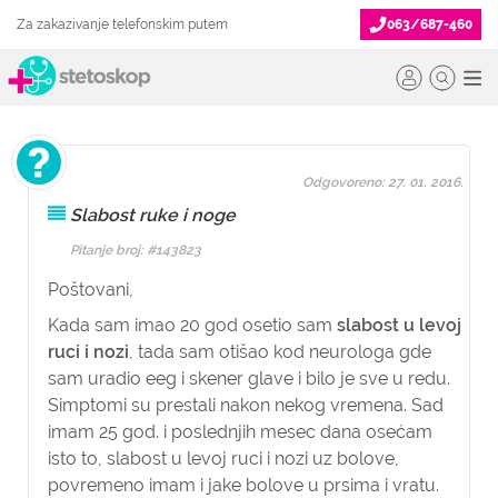
Za zakazivanje telefonskim putem
063/687-460
Odgovoreno: 27. 01. 2016.
Slabost ruke i noge
Pitanje broj: #143823
Poštovani,
Kada sam imao 20 god osetio sam
slabost u levoj
ruci i nozi
, tada sam otišao kod neurologa gde
sam uradio eeg i skener glave i bilo je sve u redu.
Simptomi su prestali nakon nekog vremena. Sad
imam 25 god. i poslednjih mesec dana osećam
isto to, slabost u levoj ruci i nozi uz bolove,
povremeno imam i jake bolove u prsima i vratu.