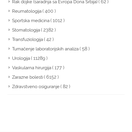
( 62 )
Rak dojke (saradnja sa Evropa Dona Srbija)
( 400 )
Reumatologija
( 1012 )
Sportska medicina
( 2382 )
Stomatologija
( 42 )
Transfuziologija
( 58 )
Tumačenje laboratorijskih analiza
( 11289 )
Urologija
( 177 )
Vaskularna hirurgija
( 6152 )
Zarazne bolesti
( 82 )
Zdravstveno osiguranje