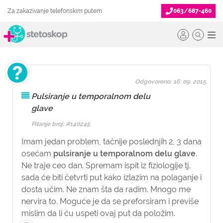
Za zakazivanje telefonskim putem
063/687-460
Odgovoreno: 16. 09. 2015.
Pulsiranje u temporalnom delu
glave
Pitanje broj: #140245
Imam jedan problem, tačnije poslednjih 2, 3 dana
osećam
pulsiranje u temporalnom delu glave
.
Ne traje ceo dan. Spremam ispit iz fiziologije tj.
sada će biti četvrti put kako izlazim na polaganje i
dosta učim. Ne znam šta da radim. Mnogo me
nervira to. Moguće je da se preforsiram i previše
mislim da li ću uspeti ovaj put da položim.