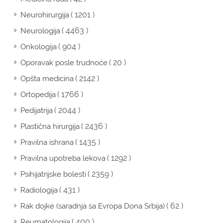
( 1201 )
Neurohirurgija
( 4463 )
Neurologija
( 904 )
Onkologija
( 20 )
Oporavak posle trudnoće
( 2142 )
Opšta medicina
( 1766 )
Ortopedija
( 2044 )
Pedijatrija
( 2436 )
Plastična hirurgija
( 1435 )
Pravilna ishrana
( 1292 )
Pravilna upotreba lekova
( 2359 )
Psihijatrijske bolesti
( 431 )
Radiologija
( 62 )
Rak dojke (saradnja sa Evropa Dona Srbija)
( 400 )
Reumatologija