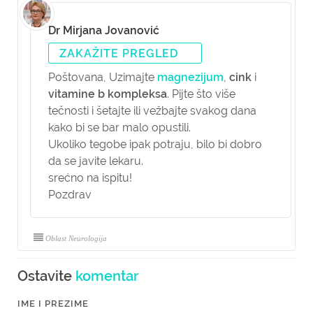
Dr Mirjana Jovanović
ZAKAŽITE PREGLED
Poštovana,
Uzimajte
magnezijum
,
cink
i
vitamine b kompleksa
. Pijte što više
tečnosti i šetajte ili vežbajte svakog dana
kako bi se bar malo opustili.
Ukoliko tegobe ipak potraju, bilo bi dobro
da se javite lekaru.
srećno na ispitu!
Pozdrav
Oblast Neurologija
Ostavite
komentar
IME I PREZIME