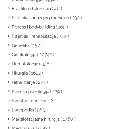
( 46 )
Erektilna disfunkcija
( 232 )
Estetska i antiaging medicina
( 165 )
Fitness i bodybuilding
( 744 )
Fizijatrija i rehabilitacija
( 157 )
Genetika
( 20742 )
Ginekologija
( 938 )
Hematologija
( 1622 )
Hirurgija
( 277 )
Hitna stanja
( 229 )
Klinička psihologija
( 2 )
Kvantna medicina
( 565 )
Logopedija
( 1760 )
Maksilofacijalna hirurgija
( 42 )
Medicina rada