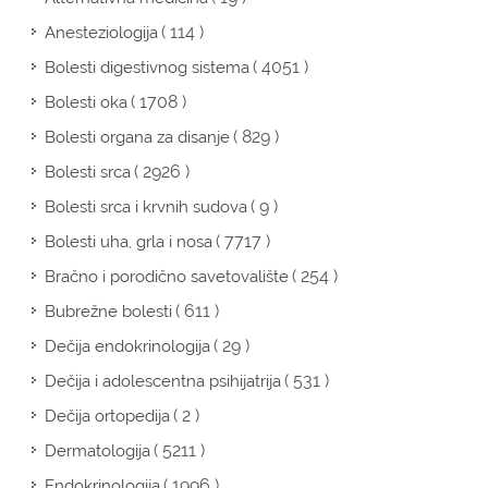
( 114 )
Anesteziologija
( 4051 )
Bolesti digestivnog sistema
( 1708 )
Bolesti oka
( 829 )
Bolesti organa za disanje
( 2926 )
Bolesti srca
( 9 )
Bolesti srca i krvnih sudova
( 7717 )
Bolesti uha, grla i nosa
( 254 )
Bračno i porodično savetovalište
( 611 )
Bubrežne bolesti
( 29 )
Dečija endokrinologija
( 531 )
Dečija i adolescentna psihijatrija
( 2 )
Dečija ortopedija
( 5211 )
Dermatologija
( 1996 )
Endokrinologija