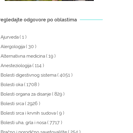
regledajte odgovore po oblastima
( 1 )
Ajurveda
( 30 )
Alergologija
( 19 )
Alternativna medicina
( 114 )
Anesteziologija
( 4051 )
Bolesti digestivnog sistema
( 1708 )
Bolesti oka
( 829 )
Bolesti organa za disanje
( 2926 )
Bolesti srca
( 9 )
Bolesti srca i krvnih sudova
( 7717 )
Bolesti uha, grla i nosa
( 254 )
Bračno i porodično savetovalište