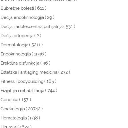
( 611 )
Bubrežne bolesti
( 29 )
Dečija endokrinologija
( 531 )
Dečija i adolescentna psihijatrija
( 2 )
Dečija ortopedija
( 5211 )
Dermatologija
( 1996 )
Endokrinologija
( 46 )
Erektilna disfunkcija
( 232 )
Estetska i antiaging medicina
( 165 )
Fitness i bodybuilding
( 744 )
Fizijatrija i rehabilitacija
( 157 )
Genetika
( 20742 )
Ginekologija
( 938 )
Hematologija
( 1622 )
Hirurgija