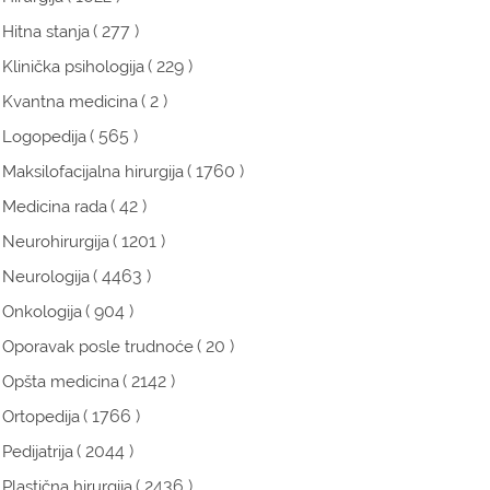
( 277 )
Hitna stanja
( 229 )
Klinička psihologija
( 2 )
Kvantna medicina
( 565 )
Logopedija
( 1760 )
Maksilofacijalna hirurgija
( 42 )
Medicina rada
( 1201 )
Neurohirurgija
( 4463 )
Neurologija
( 904 )
Onkologija
( 20 )
Oporavak posle trudnoće
( 2142 )
Opšta medicina
( 1766 )
Ortopedija
( 2044 )
Pedijatrija
( 2436 )
Plastična hirurgija