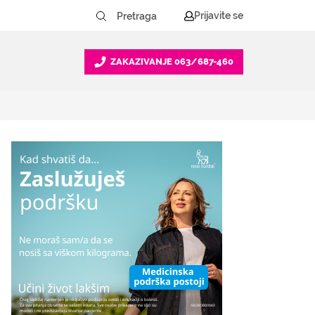
Prijavite se
ZAKAZIVANJE
063/687-460