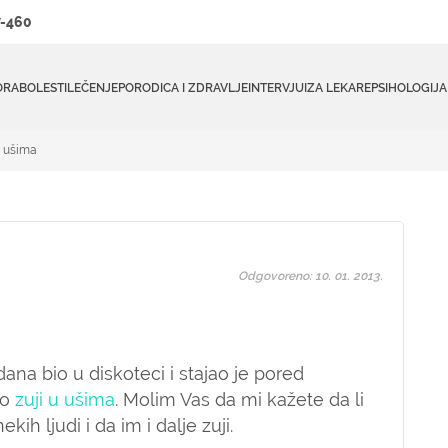
-460
ORA
BOLESTI
LEČENJE
PORODICA I ZDRAVLJE
INTERVJUI
ZA LEKARE
PSIHOLOGIJA
u ušima
Odgovoreno: 10. 01. 2013.
ana bio u diskoteci i stajao je pored
no
zuji u ušima
. Molim Vas da mi kažete da li
ih ljudi i da im i dalje zuji.