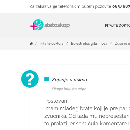
Za zakazivanje telefonskim putem pozovite
063/687
PITAJTE DOKT
Pitajte doktora
Bolesti uha, grla i nosa
Zujanje 
Zujanje u ušima
Pitanje broj: #110897
Poštovani,
Imam mlađeg brata koji je pre par d
zvučnika. Od tada mu nepresesta
to prolazi jer sam čula komentare nek