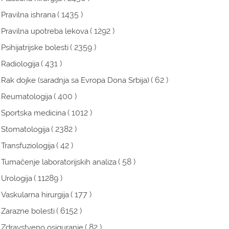
( 1435 )
Pravilna ishrana
( 1292 )
Pravilna upotreba lekova
( 2359 )
Psihijatrijske bolesti
( 431 )
Radiologija
( 62 )
Rak dojke (saradnja sa Evropa Dona Srbija)
( 400 )
Reumatologija
( 1012 )
Sportska medicina
( 2382 )
Stomatologija
( 42 )
Transfuziologija
( 58 )
Tumačenje laboratorijskih analiza
( 11289 )
Urologija
( 177 )
Vaskularna hirurgija
( 6152 )
Zarazne bolesti
( 82 )
Zdravstveno osiguranje