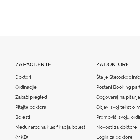
ZA PACIJENTE
ZA DOKTORE
Doktori
Šta je Stetoskop.inf
Ordinacije
Postani Booking par
Zakaži pregled
Odgovaraj na pitanja
Pitajte doktora
Objavi svoj tekst o m
Bolesti
Promoviši svoju ordi
Međunarodna klasifikacija bolesti
Novosti za doktore
(MKB)
Login za doktore