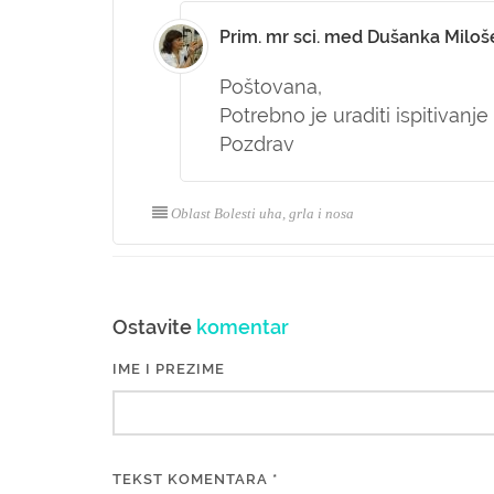
Prim. mr sci. med Dušanka Miloš
Poštovana,
Potrebno je uraditi ispitivanj
Pozdrav
Oblast Bolesti uha, grla i nosa
Ostavite
komentar
IME I PREZIME
TEKST KOMENTARA *