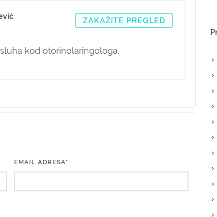
ević
ZAKAŽITE PREGLED
P
e sluha kod otorinolaringologa.
EMAIL ADRESA*