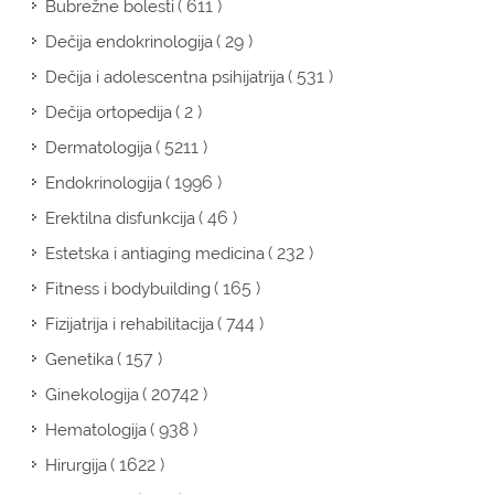
( 611 )
Bubrežne bolesti
( 29 )
Dečija endokrinologija
( 531 )
Dečija i adolescentna psihijatrija
( 2 )
Dečija ortopedija
( 5211 )
Dermatologija
( 1996 )
Endokrinologija
( 46 )
Erektilna disfunkcija
( 232 )
Estetska i antiaging medicina
( 165 )
Fitness i bodybuilding
( 744 )
Fizijatrija i rehabilitacija
( 157 )
Genetika
( 20742 )
Ginekologija
( 938 )
Hematologija
( 1622 )
Hirurgija