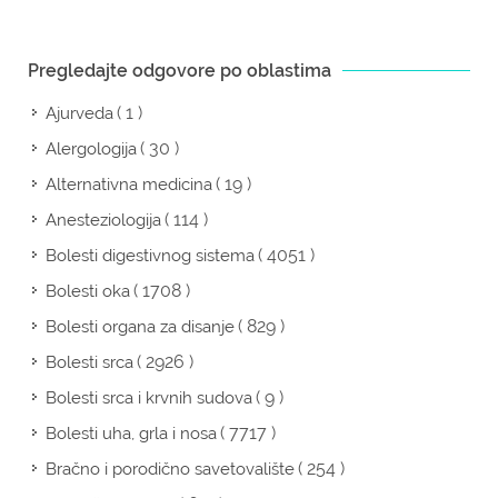
Pregledajte odgovore po oblastima
( 1 )
Ajurveda
( 30 )
Alergologija
( 19 )
Alternativna medicina
( 114 )
Anesteziologija
( 4051 )
Bolesti digestivnog sistema
( 1708 )
Bolesti oka
( 829 )
Bolesti organa za disanje
( 2926 )
Bolesti srca
( 9 )
Bolesti srca i krvnih sudova
( 7717 )
Bolesti uha, grla i nosa
( 254 )
Bračno i porodično savetovalište