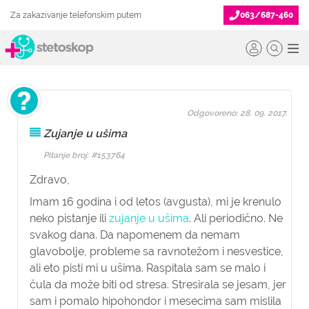
Za zakazivanje telefonskim putem
063/687-460
Odgovoreno: 28. 09. 2017.
Zujanje u ušima
Pitanje broj: #153764
Zdravo,
Imam 16 godina i od letos (avgusta), mi je krenulo
neko pistanje ili
zujanje u ušima
. Ali periodično. Ne
svakog dana. Da napomenem da nemam
glavobolje, probleme sa ravnotežom i nesvestice,
ali eto pisti mi u ušima. Raspitala sam se malo i
čula da može biti od stresa. Stresirala se jesam, jer
sam i pomalo hipohondor i mesecima sam mislila