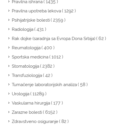
( 1435 )
Pravilna ishrana
( 1292 )
Pravilna upotreba lekova
( 2359 )
Psihijatrijske bolesti
( 431 )
Radiologija
( 62 )
Rak dojke (saradnja sa Evropa Dona Srbija)
( 400 )
Reumatologija
( 1012 )
Sportska medicina
( 2382 )
Stomatologija
( 42 )
Transfuziologija
( 58 )
Tumačenje laboratorijskih analiza
( 11289 )
Urologija
( 177 )
Vaskularna hirurgija
( 6152 )
Zarazne bolesti
( 82 )
Zdravstveno osiguranje