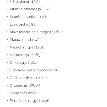
( 277 )
Hitna stanja
( 229 )
Klinička psihologija
( 2 )
Kvantna medicina
( 565 )
Logopedija
( 1760 )
Maksilofacijalna hirurgija
( 42 )
Medicina rada
( 1201 )
Neurohirurgija
( 4463 )
Neurologija
( 904 )
Onkologija
( 20 )
Oporavak posle trudnoće
( 2142 )
Opšta medicina
( 1766 )
Ortopedija
( 2044 )
Pedijatrija
( 2436 )
Plastična hirurgija