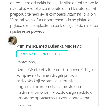
da bolujem od nekih bolesti. Mislim da mi se sve to
nakupilo. Ako bilo šta možete da mi kažete, da mi
preporučite neki lek ili kompleks vitamina, bila bih
Vam zahvalna. Da napomenem, da se pištanje
pojača čim se uplašim, srce krene jako da mi kuca
i pištanje se poveća.
Prim. mr sci. med Dušanka Milošević
ZAKAŽITE PREGLED
Poštovana,
Uzmite Wintervits tbl /1x1 tbl dnevno/. To je
kompleks vitamina i drugih prirodnih
sastojaka koji popravljaju imunitet
pogotovu promene izazvane stresom i
hladnim vremenom. Možete da ga nađete u
Srbotrade apotekama ili Benu apotekama.
Pozdrav