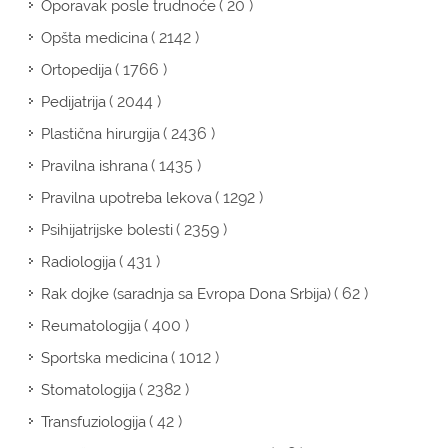
( 20 )
Oporavak posle trudnoće
( 2142 )
Opšta medicina
( 1766 )
Ortopedija
( 2044 )
Pedijatrija
( 2436 )
Plastična hirurgija
( 1435 )
Pravilna ishrana
( 1292 )
Pravilna upotreba lekova
( 2359 )
Psihijatrijske bolesti
( 431 )
Radiologija
( 62 )
Rak dojke (saradnja sa Evropa Dona Srbija)
( 400 )
Reumatologija
( 1012 )
Sportska medicina
( 2382 )
Stomatologija
( 42 )
Transfuziologija