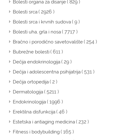
( 829 )
Bolesti organa za disanje
( 2926 )
Bolesti srca
( 9 )
Bolesti srca i krvnih sudova
( 7717 )
Bolesti uha, grla i nosa
( 254 )
Bračno i porodično savetovalište
( 611 )
Bubrežne bolesti
( 29 )
Dečija endokrinologija
( 531 )
Dečija i adolescentna psihijatrija
( 2 )
Dečija ortopedija
( 5211 )
Dermatologija
( 1996 )
Endokrinologija
( 46 )
Erektilna disfunkcija
( 232 )
Estetska i antiaging medicina
( 165 )
Fitness i bodybuilding