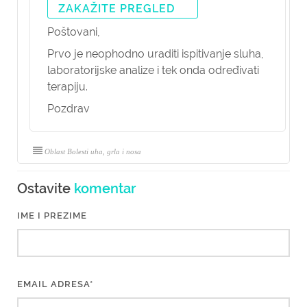
ZAKAŽITE PREGLED
Poštovani,
Prvo je neophodno uraditi ispitivanje sluha,
laboratorijske analize i tek onda određivati
terapiju.
Pozdrav
Oblast Bolesti uha, grla i nosa
Ostavite
komentar
IME I PREZIME
EMAIL ADRESA*