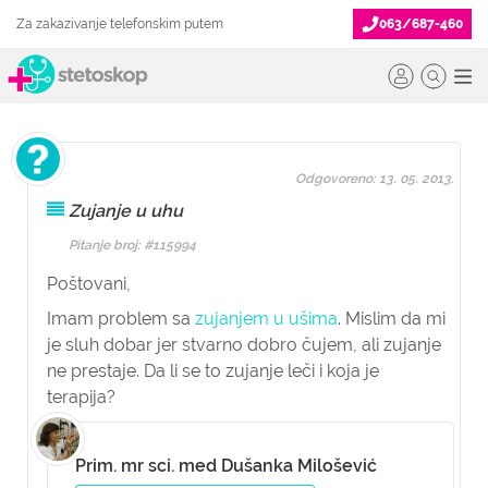
Za zakazivanje telefonskim putem
063/687-460
Odgovoreno: 13. 05. 2013.
Zujanje u uhu
Pitanje broj: #115994
Poštovani,
Imam problem sa
zujanjem u ušima
. Mislim da mi
je sluh dobar jer stvarno dobro čujem, ali zujanje
ne prestaje. Da li se to zujanje leči i koja je
terapija?
Prim. mr sci. med Dušanka Milošević