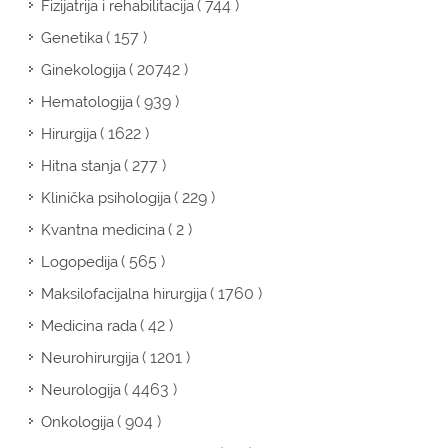
( 744 )
Fizijatrija i rehabilitacija
( 157 )
Genetika
( 20742 )
Ginekologija
( 939 )
Hematologija
( 1622 )
Hirurgija
( 277 )
Hitna stanja
( 229 )
Klinička psihologija
( 2 )
Kvantna medicina
( 565 )
Logopedija
( 1760 )
Maksilofacijalna hirurgija
( 42 )
Medicina rada
( 1201 )
Neurohirurgija
( 4463 )
Neurologija
( 904 )
Onkologija