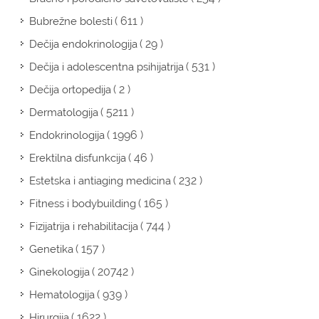
( 611 )
Bubrežne bolesti
( 29 )
Dečija endokrinologija
( 531 )
Dečija i adolescentna psihijatrija
( 2 )
Dečija ortopedija
( 5211 )
Dermatologija
( 1996 )
Endokrinologija
( 46 )
Erektilna disfunkcija
( 232 )
Estetska i antiaging medicina
( 165 )
Fitness i bodybuilding
( 744 )
Fizijatrija i rehabilitacija
( 157 )
Genetika
( 20742 )
Ginekologija
( 939 )
Hematologija
( 1622 )
Hirurgija