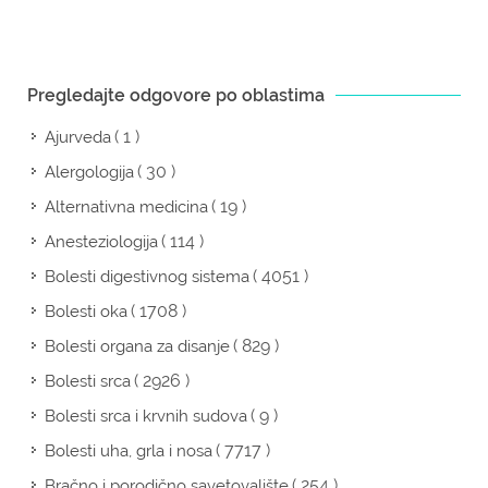
Pregledajte odgovore po oblastima
( 1 )
Ajurveda
( 30 )
Alergologija
( 19 )
Alternativna medicina
( 114 )
Anesteziologija
( 4051 )
Bolesti digestivnog sistema
( 1708 )
Bolesti oka
( 829 )
Bolesti organa za disanje
( 2926 )
Bolesti srca
( 9 )
Bolesti srca i krvnih sudova
( 7717 )
Bolesti uha, grla i nosa
( 254 )
Bračno i porodično savetovalište