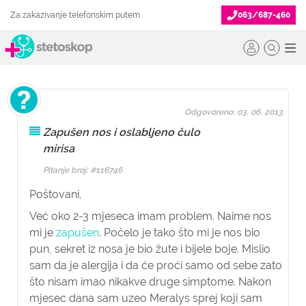
Za zakazivanje telefonskim putem
063/687-460
Odgovoreno: 03. 06. 2013.
Zapušen nos i oslabljeno čulo
mirisa
Pitanje broj: #116746
Poštovani,
Već oko 2-3 mjeseca imam problem. Naime nos
mi je
zapušen
. Počelo je tako što mi je nos bio
pun, sekret iz nosa je bio žute i bijele boje. Mislio
sam da je alergija i da će proći samo od sebe zato
što nisam imao nikakve druge simptome. Nakon
mjesec dana sam uzeo Meralys sprej koji sam