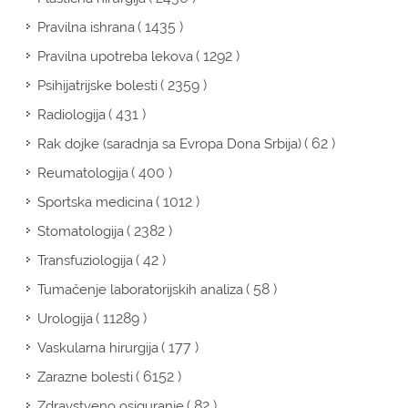
( 1435 )
Pravilna ishrana
( 1292 )
Pravilna upotreba lekova
( 2359 )
Psihijatrijske bolesti
( 431 )
Radiologija
( 62 )
Rak dojke (saradnja sa Evropa Dona Srbija)
( 400 )
Reumatologija
( 1012 )
Sportska medicina
( 2382 )
Stomatologija
( 42 )
Transfuziologija
( 58 )
Tumačenje laboratorijskih analiza
( 11289 )
Urologija
( 177 )
Vaskularna hirurgija
( 6152 )
Zarazne bolesti
( 82 )
Zdravstveno osiguranje