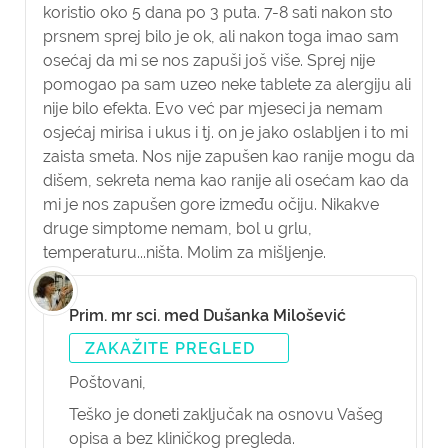
koristio oko 5 dana po 3 puta. 7-8 sati nakon sto
prsnem sprej bilo je ok, ali nakon toga imao sam
osećaj da mi se nos zapuši još više. Sprej nije
pomogao pa sam uzeo neke tablete za alergiju ali
nije bilo efekta. Evo već par mjeseci ja nemam
osjećaj mirisa i ukus i tj. on je jako oslabljen i to mi
zaista smeta. Nos nije zapušen kao ranije mogu da
dišem, sekreta nema kao ranije ali osećam kao da
mi je nos zapušen gore između očiju. Nikakve
druge simptome nemam, bol u grlu,
temperaturu...ništa. Molim za mišljenje.
Prim. mr sci. med Dušanka Milošević
ZAKAŽITE PREGLED
Poštovani,
Teško je doneti zaključak na osnovu Vašeg
opisa a bez kliničkog pregleda.