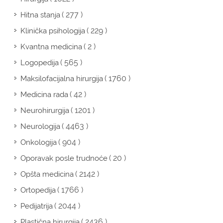
( 277 )
Hitna stanja
( 229 )
Klinička psihologija
( 2 )
Kvantna medicina
( 565 )
Logopedija
( 1760 )
Maksilofacijalna hirurgija
( 42 )
Medicina rada
( 1201 )
Neurohirurgija
( 4463 )
Neurologija
( 904 )
Onkologija
( 20 )
Oporavak posle trudnoće
( 2142 )
Opšta medicina
( 1766 )
Ortopedija
( 2044 )
Pedijatrija
( 2436 )
Plastična hirurgija