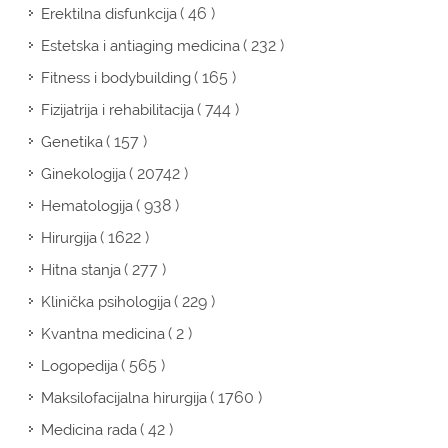
( 46 )
Erektilna disfunkcija
( 232 )
Estetska i antiaging medicina
( 165 )
Fitness i bodybuilding
( 744 )
Fizijatrija i rehabilitacija
( 157 )
Genetika
( 20742 )
Ginekologija
( 938 )
Hematologija
( 1622 )
Hirurgija
( 277 )
Hitna stanja
( 229 )
Klinička psihologija
( 2 )
Kvantna medicina
( 565 )
Logopedija
( 1760 )
Maksilofacijalna hirurgija
( 42 )
Medicina rada