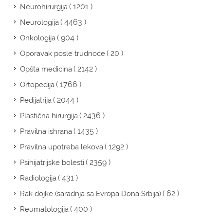
( 1201 )
Neurohirurgija
( 4463 )
Neurologija
( 904 )
Onkologija
( 20 )
Oporavak posle trudnoće
( 2142 )
Opšta medicina
( 1766 )
Ortopedija
( 2044 )
Pedijatrija
( 2436 )
Plastična hirurgija
( 1435 )
Pravilna ishrana
( 1292 )
Pravilna upotreba lekova
( 2359 )
Psihijatrijske bolesti
( 431 )
Radiologija
( 62 )
Rak dojke (saradnja sa Evropa Dona Srbija)
( 400 )
Reumatologija