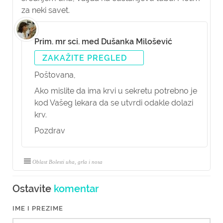
za neki savet.
Prim. mr sci. med Dušanka Milošević
ZAKAŽITE PREGLED
Poštovana,
Ako mislite da ima krvi u sekretu potrebno je
kod Vašeg lekara da se utvrdi odakle dolazi
krv.
Pozdrav
Oblast Bolesti uha, grla i nosa
Ostavite
komentar
IME I PREZIME