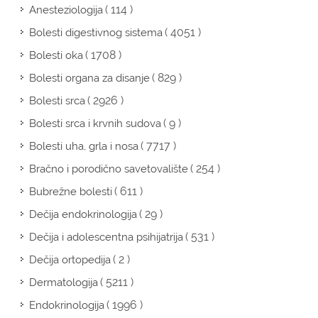
( 114 )
Anesteziologija
( 4051 )
Bolesti digestivnog sistema
( 1708 )
Bolesti oka
( 829 )
Bolesti organa za disanje
( 2926 )
Bolesti srca
( 9 )
Bolesti srca i krvnih sudova
( 7717 )
Bolesti uha, grla i nosa
( 254 )
Bračno i porodično savetovalište
( 611 )
Bubrežne bolesti
( 29 )
Dečija endokrinologija
( 531 )
Dečija i adolescentna psihijatrija
( 2 )
Dečija ortopedija
( 5211 )
Dermatologija
( 1996 )
Endokrinologija