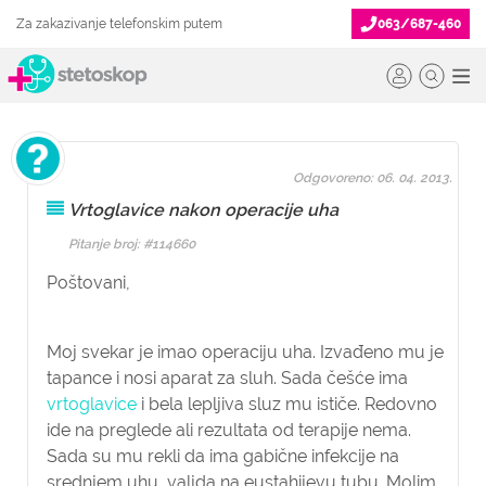
Za zakazivanje telefonskim putem
063/687-460
Odgovoreno: 06. 04. 2013.
Vrtoglavice nakon operacije uha
Pitanje broj: #114660
Poštovani,
Moj svekar je imao operaciju uha. Izvađeno mu je
tapance i nosi aparat za sluh. Sada češće ima
vrtoglavice
i bela lepljiva sluz mu ističe. Redovno
ide na preglede ali rezultata od terapije nema.
Sada su mu rekli da ima gabične infekcije na
srednjem uhu, valjda na eustahijevu tubu. Molim