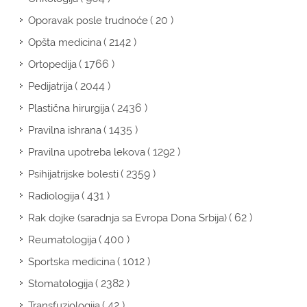
( 20 )
Oporavak posle trudnoće
( 2142 )
Opšta medicina
( 1766 )
Ortopedija
( 2044 )
Pedijatrija
( 2436 )
Plastična hirurgija
( 1435 )
Pravilna ishrana
( 1292 )
Pravilna upotreba lekova
( 2359 )
Psihijatrijske bolesti
( 431 )
Radiologija
( 62 )
Rak dojke (saradnja sa Evropa Dona Srbija)
( 400 )
Reumatologija
( 1012 )
Sportska medicina
( 2382 )
Stomatologija
( 42 )
Transfuziologija