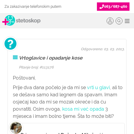
Za zakazivanje telefonskim putem
063/687-460
Odgovoreno: 03. 03. 2013.
Vrtoglavice i opadanje kose
Pitanje broj: #113176
Poštovani,
Prije dva dana počelo je da mi se
vrti u glavi
, ali to
se dešava samo kad legnem da spavam. Imam
osjećaj kao da mi se mozak okreće i da ću
povratiti. Osim ovoga,
kosa mi već opada
3
mjeseca i imam bolno tjeme. Šta to može biti?