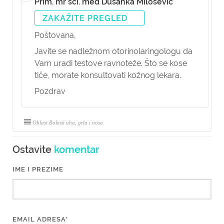
Prim. mr sci. med Dušanka Milošević
ZAKAŽITE PREGLED
Poštovana,
Javite se nadležnom otorinolaringologu da
Vam uradi testove ravnoteže. Što se kose
tiče, morate konsultovati kožnog lekara.
Pozdrav
Oblast Bolesti uha, grla i nosa
Ostavite
komentar
IME I PREZIME
EMAIL ADRESA*