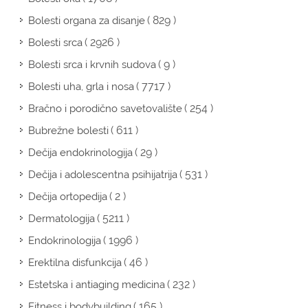
( 829 )
Bolesti organa za disanje
( 2926 )
Bolesti srca
( 9 )
Bolesti srca i krvnih sudova
( 7717 )
Bolesti uha, grla i nosa
( 254 )
Bračno i porodično savetovalište
( 611 )
Bubrežne bolesti
( 29 )
Dečija endokrinologija
( 531 )
Dečija i adolescentna psihijatrija
( 2 )
Dečija ortopedija
( 5211 )
Dermatologija
( 1996 )
Endokrinologija
( 46 )
Erektilna disfunkcija
( 232 )
Estetska i antiaging medicina
( 165 )
Fitness i bodybuilding