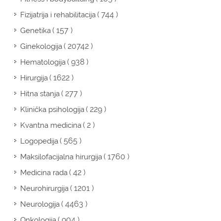
( 744 )
Fizijatrija i rehabilitacija
( 157 )
Genetika
( 20742 )
Ginekologija
( 938 )
Hematologija
( 1622 )
Hirurgija
( 277 )
Hitna stanja
( 229 )
Klinička psihologija
( 2 )
Kvantna medicina
( 565 )
Logopedija
( 1760 )
Maksilofacijalna hirurgija
( 42 )
Medicina rada
( 1201 )
Neurohirurgija
( 4463 )
Neurologija
( 904 )
Onkologija