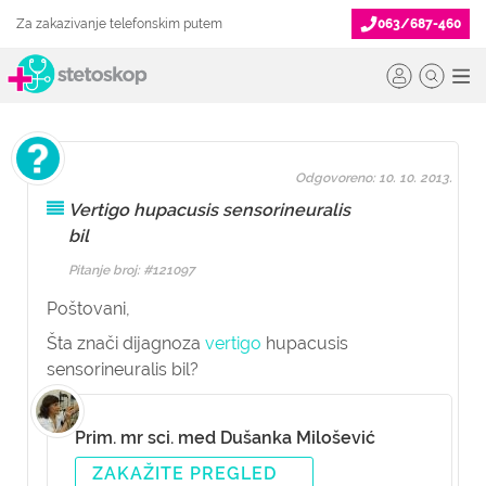
Za zakazivanje telefonskim putem
063/687-460
Odgovoreno: 10. 10. 2013.
Vertigo hupacusis sensorineuralis
bil
Pitanje broj: #121097
Poštovani,
Šta znači dijagnoza
vertigo
hupacusis
sensorineuralis bil?
Prim. mr sci. med Dušanka Milošević
ZAKAŽITE PREGLED