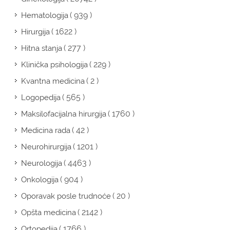
( 939 )
Hematologija
( 1622 )
Hirurgija
( 277 )
Hitna stanja
( 229 )
Klinička psihologija
( 2 )
Kvantna medicina
( 565 )
Logopedija
( 1760 )
Maksilofacijalna hirurgija
( 42 )
Medicina rada
( 1201 )
Neurohirurgija
( 4463 )
Neurologija
( 904 )
Onkologija
( 20 )
Oporavak posle trudnoće
( 2142 )
Opšta medicina
( 1766 )
Ortopedija