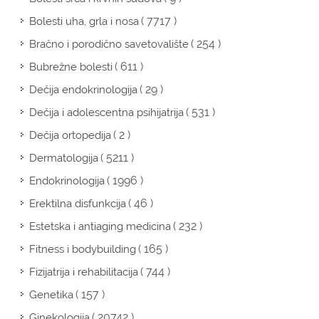
( 7717 )
Bolesti uha, grla i nosa
( 254 )
Bračno i porodično savetovalište
( 611 )
Bubrežne bolesti
( 29 )
Dečija endokrinologija
( 531 )
Dečija i adolescentna psihijatrija
( 2 )
Dečija ortopedija
( 5211 )
Dermatologija
( 1996 )
Endokrinologija
( 46 )
Erektilna disfunkcija
( 232 )
Estetska i antiaging medicina
( 165 )
Fitness i bodybuilding
( 744 )
Fizijatrija i rehabilitacija
( 157 )
Genetika
( 20742 )
Ginekologija