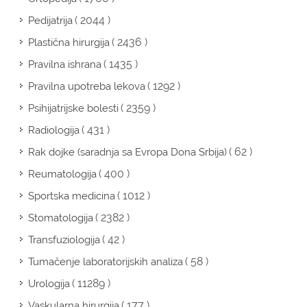
( 2044 )
Pedijatrija
( 2436 )
Plastična hirurgija
( 1435 )
Pravilna ishrana
( 1292 )
Pravilna upotreba lekova
( 2359 )
Psihijatrijske bolesti
( 431 )
Radiologija
( 62 )
Rak dojke (saradnja sa Evropa Dona Srbija)
( 400 )
Reumatologija
( 1012 )
Sportska medicina
( 2382 )
Stomatologija
( 42 )
Transfuziologija
( 58 )
Tumačenje laboratorijskih analiza
( 11289 )
Urologija
( 177 )
Vaskularna hirurgija