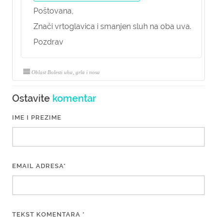
Poštovana,
Znači vrtoglavica i smanjen sluh na oba uva.
Pozdrav
Oblast Bolesti uha, grla i nosa
Ostavite
komentar
IME I PREZIME
EMAIL ADRESA*
TEKST KOMENTARA *