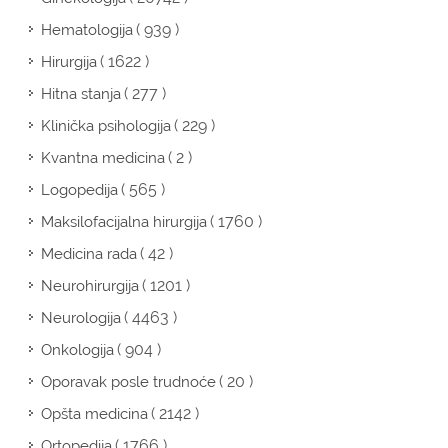
( 939 )
Hematologija
( 1622 )
Hirurgija
( 277 )
Hitna stanja
( 229 )
Klinička psihologija
( 2 )
Kvantna medicina
( 565 )
Logopedija
( 1760 )
Maksilofacijalna hirurgija
( 42 )
Medicina rada
( 1201 )
Neurohirurgija
( 4463 )
Neurologija
( 904 )
Onkologija
( 20 )
Oporavak posle trudnoće
( 2142 )
Opšta medicina
( 1766 )
Ortopedija