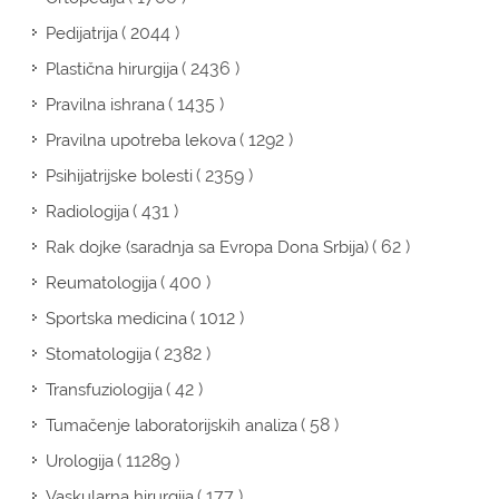
( 2044 )
Pedijatrija
( 2436 )
Plastična hirurgija
( 1435 )
Pravilna ishrana
( 1292 )
Pravilna upotreba lekova
( 2359 )
Psihijatrijske bolesti
( 431 )
Radiologija
( 62 )
Rak dojke (saradnja sa Evropa Dona Srbija)
( 400 )
Reumatologija
( 1012 )
Sportska medicina
( 2382 )
Stomatologija
( 42 )
Transfuziologija
( 58 )
Tumačenje laboratorijskih analiza
( 11289 )
Urologija
( 177 )
Vaskularna hirurgija