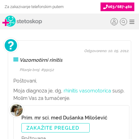
Za zakazivanje telefonskim putem
063/687-460
Odgovoreno: 10. 05. 2012.
Vazomotirni rinitis
Pitanje broj: #99152
Poštovani,
Moja diagnoza je, dg,
rhinitis vasomotorica
susp.
Molim Vas za tumačenje.
Prim. mr sci. med Dušanka Milošević
ZAKAŽITE PREGLED
Poštovana,