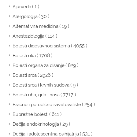
( 1 )
Ajurveda
( 30 )
Alergologija
( 19 )
Alternativna medicina
( 114 )
Anesteziologija
( 4055 )
Bolesti digestivnog sistema
( 1708 )
Bolesti oka
( 829 )
Bolesti organa za disanje
( 2926 )
Bolesti srca
( 9 )
Bolesti srca i krvnih sudova
( 7717 )
Bolesti uha, grla i nosa
( 254 )
Bračno i porodično savetovalište
( 611 )
Bubrežne bolesti
( 29 )
Dečija endokrinologija
( 531 )
Dečija i adolescentna psihijatrija