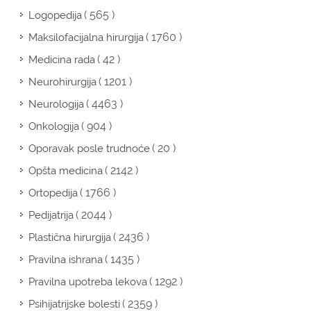
( 565 )
Logopedija
( 1760 )
Maksilofacijalna hirurgija
( 42 )
Medicina rada
( 1201 )
Neurohirurgija
( 4463 )
Neurologija
( 904 )
Onkologija
( 20 )
Oporavak posle trudnoće
( 2142 )
Opšta medicina
( 1766 )
Ortopedija
( 2044 )
Pedijatrija
( 2436 )
Plastična hirurgija
( 1435 )
Pravilna ishrana
( 1292 )
Pravilna upotreba lekova
( 2359 )
Psihijatrijske bolesti