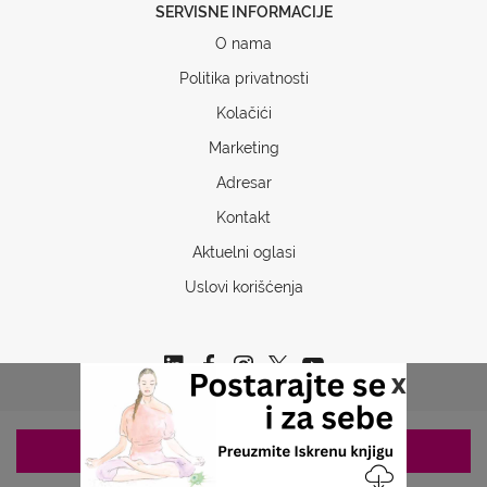
SERVISNE INFORMACIJE
O nama
Politika privatnosti
Kolačići
Marketing
Adresar
Kontakt
Aktuelni oglasi
Uslovi korišćenja
x
ZAKAZIVANJE 063/687-460
Copyrights © 2026 Sva prava www.stetoskop.info