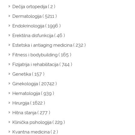
( 2 )
Dečija ortopedija
( 5211 )
Dermatologija
( 1996 )
Endokrinologija
( 46 )
Erektilna disfunkcija
( 232 )
Estetska i antiaging medicina
( 165 )
Fitness i bodybuilding
( 744 )
Fizijatrija i rehabilitacija
( 157 )
Genetika
( 20742 )
Ginekologija
( 939 )
Hematologija
( 1622 )
Hirurgija
( 277 )
Hitna stanja
( 229 )
Klinička psihologija
( 2 )
Kvantna medicina