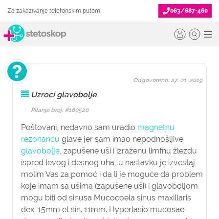
Za zakazivanje telefonskim putem
063/687-460
Odgovoreno: 27. 01. 2019.
Uzroci glavobolje
Pitanje broj: #160520
Poštovani, nedavno sam uradio
magnetnu
rezonancu
glave jer sam imao nepodnošljive
glavobolje
, zapušene uši i izraženu limfnu žlezdu
ispred levog i desnog uha, u nastavku je izvestaj
molim Vas za pomoć i da li je moguće da problem
koje imam sa ušima (zapušene uši) i glavoboljom
mogu biti od sinusa Mucocoela sinus maxillaris
dex. 15mm et sin. 11mm. Hyperlasio mucosae