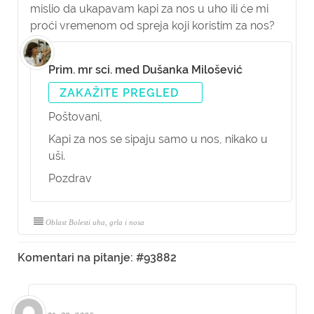
mislio da ukapavam kapi za nos u uho ili će mi
proći vremenom od spreja koji koristim za nos?
Prim. mr sci. med Dušanka Milošević
ZAKAŽITE PREGLED
Poštovani,
Kapi za nos se sipaju samo u nos, nikako u
uši.
Pozdrav
Oblast Bolesti uha, grla i nosa
Komentari na pitanje: #93882