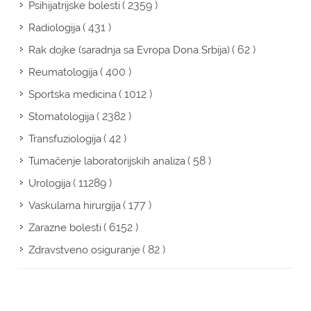
( 2359 )
Psihijatrijske bolesti
( 431 )
Radiologija
( 62 )
Rak dojke (saradnja sa Evropa Dona Srbija)
( 400 )
Reumatologija
( 1012 )
Sportska medicina
( 2382 )
Stomatologija
( 42 )
Transfuziologija
( 58 )
Tumačenje laboratorijskih analiza
( 11289 )
Urologija
( 177 )
Vaskularna hirurgija
( 6152 )
Zarazne bolesti
( 82 )
Zdravstveno osiguranje