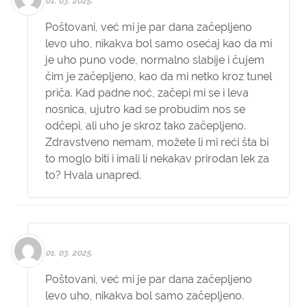
01. 03. 2025.
Poštovani, već mi je par dana začepljeno
levo uho, nikakva bol samo osećaj kao da mi
je uho puno vode, normalno slabije i čujem
čim je začepljeno, kao da mi netko kroz tunel
priča. Kad padne noć, začepi mi se i leva
nosnica, ujutro kad se probudim nos se
odčepi, ali uho je skroz tako začepljeno.
Zdravstveno nemam, možete li mi reći šta bi
to moglo biti i imali li nekakav prirodan lek za
to? Hvala unapred.
01. 03. 2025.
Poštovani, već mi je par dana začepljeno
levo uho, nikakva bol samo začepljeno.