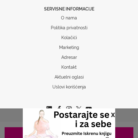
SERVISNE INFORMACIJE
O nama
Politika privatnosti
Kolačići
Marketing
Adresar
Kontakt
Aktuelni oglasi
Uslovi korišćenja
x
ZAKAZIVANJE 063/687-460
Copyrights © 2026 Sva prava www.stetoskop.info