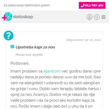
Za zakazivanje telefonskim putem
063/687-460
Odgovoreno: 30. 01. 2012.
Upotreba kapi za nos
Pitanje broj: #93882
Poštovani,
Imam problem sa
kijavicom
već godinu dana i pre
nedelju dana je počelo desno uvo da me boli. Išao
sam na alergotest i ustanovili su da sam alergičan
na grinje i vunu. Dobio sam terapiju tablete Aerius i
sprej za nos Avamys. Doktor mi je rekao da nije
veliki problem i da će proći ako koristim kapi za
nos. Pošto imam i dalje slab bol u uhu da li on