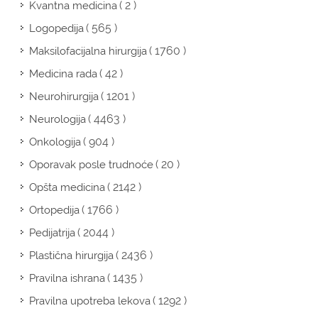
( 2 )
Kvantna medicina
( 565 )
Logopedija
( 1760 )
Maksilofacijalna hirurgija
( 42 )
Medicina rada
( 1201 )
Neurohirurgija
( 4463 )
Neurologija
( 904 )
Onkologija
( 20 )
Oporavak posle trudnoće
( 2142 )
Opšta medicina
( 1766 )
Ortopedija
( 2044 )
Pedijatrija
( 2436 )
Plastična hirurgija
( 1435 )
Pravilna ishrana
( 1292 )
Pravilna upotreba lekova