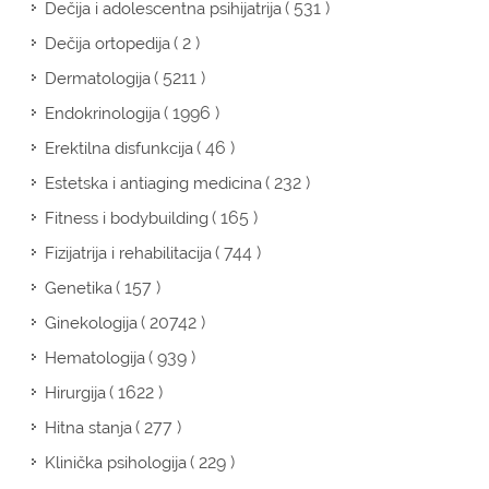
( 531 )
Dečija i adolescentna psihijatrija
( 2 )
Dečija ortopedija
( 5211 )
Dermatologija
( 1996 )
Endokrinologija
( 46 )
Erektilna disfunkcija
( 232 )
Estetska i antiaging medicina
( 165 )
Fitness i bodybuilding
( 744 )
Fizijatrija i rehabilitacija
( 157 )
Genetika
( 20742 )
Ginekologija
( 939 )
Hematologija
( 1622 )
Hirurgija
( 277 )
Hitna stanja
( 229 )
Klinička psihologija