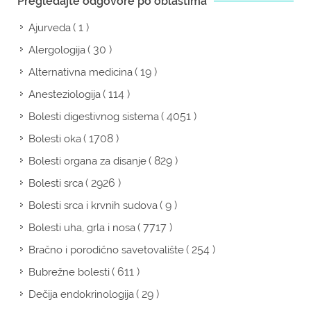
Pregledajte odgovore po oblastima
( 1 )
Ajurveda
( 30 )
Alergologija
( 19 )
Alternativna medicina
( 114 )
Anesteziologija
( 4051 )
Bolesti digestivnog sistema
( 1708 )
Bolesti oka
( 829 )
Bolesti organa za disanje
( 2926 )
Bolesti srca
( 9 )
Bolesti srca i krvnih sudova
( 7717 )
Bolesti uha, grla i nosa
( 254 )
Bračno i porodično savetovalište
( 611 )
Bubrežne bolesti
( 29 )
Dečija endokrinologija