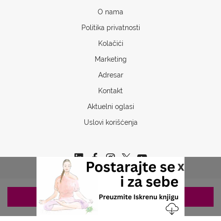
O nama
Politika privatnosti
Kolačići
Marketing
Adresar
Kontakt
Aktuelni oglasi
Uslovi korišćenja
x
ZAKAZIVANJE 063/687-460
Copyrights © 2026 Sva prava www.stetoskop.info