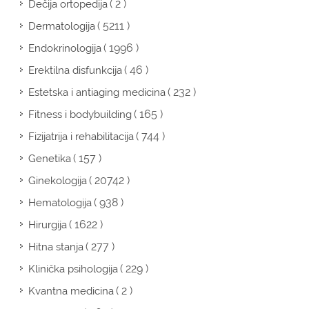
( 2 )
Dečija ortopedija
( 5211 )
Dermatologija
( 1996 )
Endokrinologija
( 46 )
Erektilna disfunkcija
( 232 )
Estetska i antiaging medicina
( 165 )
Fitness i bodybuilding
( 744 )
Fizijatrija i rehabilitacija
( 157 )
Genetika
( 20742 )
Ginekologija
( 938 )
Hematologija
( 1622 )
Hirurgija
( 277 )
Hitna stanja
( 229 )
Klinička psihologija
( 2 )
Kvantna medicina