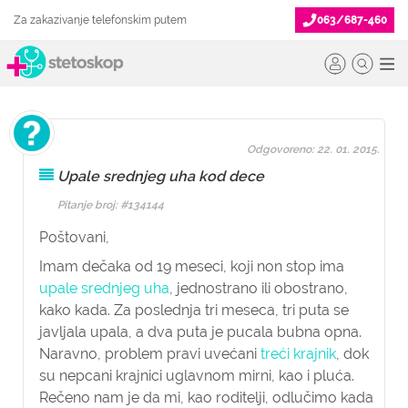
Za zakazivanje telefonskim putem
063/687-460
Odgovoreno: 22. 01. 2015.
Upale srednjeg uha kod dece
Pitanje broj: #134144
Poštovani,
Imam dečaka od 19 meseci, koji non stop ima
upale srednjeg uha
, jednostrano ili obostrano,
kako kada. Za poslednja tri meseca, tri puta se
javljala upala, a dva puta je pucala bubna opna.
Naravno, problem pravi uvećani
treći krajnik
, dok
su nepcani krajnici uglavnom mirni, kao i pluća.
Rečeno nam je da mi, kao roditelji, odlučimo kada