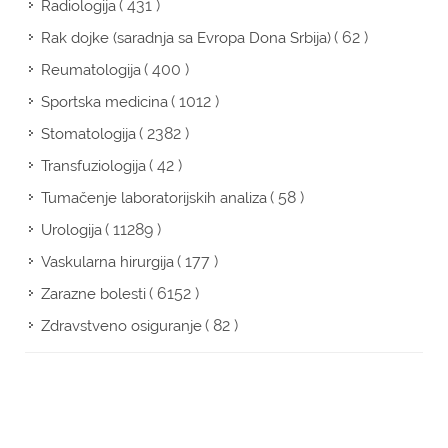
( 431 )
Radiologija
( 62 )
Rak dojke (saradnja sa Evropa Dona Srbija)
( 400 )
Reumatologija
( 1012 )
Sportska medicina
( 2382 )
Stomatologija
( 42 )
Transfuziologija
( 58 )
Tumačenje laboratorijskih analiza
( 11289 )
Urologija
( 177 )
Vaskularna hirurgija
( 6152 )
Zarazne bolesti
( 82 )
Zdravstveno osiguranje