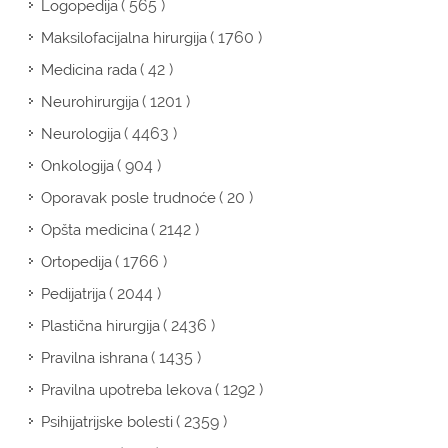
( 565 )
Logopedija
( 1760 )
Maksilofacijalna hirurgija
( 42 )
Medicina rada
( 1201 )
Neurohirurgija
( 4463 )
Neurologija
( 904 )
Onkologija
( 20 )
Oporavak posle trudnoće
( 2142 )
Opšta medicina
( 1766 )
Ortopedija
( 2044 )
Pedijatrija
( 2436 )
Plastična hirurgija
( 1435 )
Pravilna ishrana
( 1292 )
Pravilna upotreba lekova
( 2359 )
Psihijatrijske bolesti