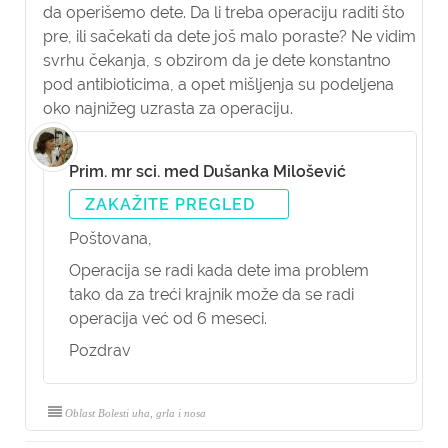
da operišemo dete. Da li treba operaciju raditi što
pre, ili sačekati da dete još malo poraste? Ne vidim
svrhu čekanja, s obzirom da je dete konstantno
pod antibioticima, a opet mišljenja su podeljena
oko najnižeg uzrasta za operaciju.
Prim. mr sci. med Dušanka Milošević
ZAKAŽITE PREGLED
Poštovana,
Operacija se radi kada dete ima problem
tako da za treći krajnik može da se radi
operacija već od 6 meseci.
Pozdrav
Oblast Bolesti uha, grla i nosa