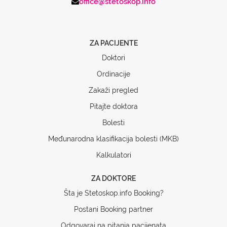
office@stetoskop.info
ZA PACIJENTE
Doktori
Ordinacije
Zakaži pregled
Pitajte doktora
Bolesti
Međunarodna klasifikacija bolesti (MKB)
Kalkulatori
ZA DOKTORE
Šta je Stetoskop.info Booking?
Postani Booking partner
Odgovaraj na pitanja pacijenata