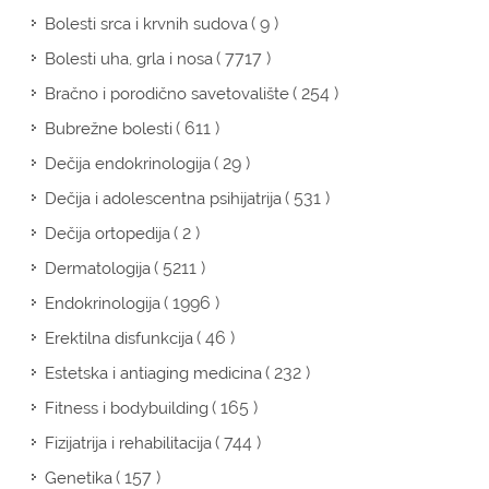
( 9 )
Bolesti srca i krvnih sudova
( 7717 )
Bolesti uha, grla i nosa
( 254 )
Bračno i porodično savetovalište
( 611 )
Bubrežne bolesti
( 29 )
Dečija endokrinologija
( 531 )
Dečija i adolescentna psihijatrija
( 2 )
Dečija ortopedija
( 5211 )
Dermatologija
( 1996 )
Endokrinologija
( 46 )
Erektilna disfunkcija
( 232 )
Estetska i antiaging medicina
( 165 )
Fitness i bodybuilding
( 744 )
Fizijatrija i rehabilitacija
( 157 )
Genetika