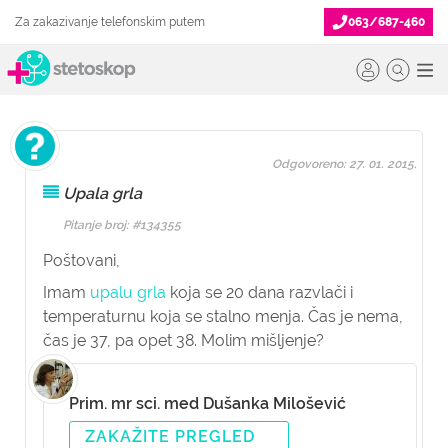
Za zakazivanje telefonskim putem
063/687-460
Odgovoreno: 27. 01. 2015.
Upala grla
Pitanje broj: #134355
Poštovani,
Imam
upalu grla
koja se 20 dana razvlači i
temperaturnu koja se stalno menja. Čas je nema,
čas je 37, pa opet 38. Molim mišljenje?
Prim. mr sci. med Dušanka Milošević
ZAKAŽITE PREGLED