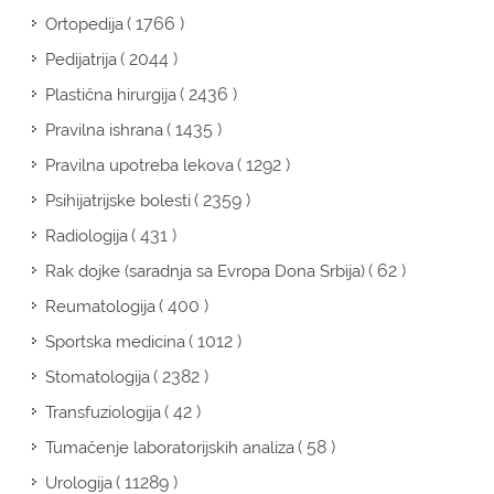
( 1766 )
Ortopedija
( 2044 )
Pedijatrija
( 2436 )
Plastična hirurgija
( 1435 )
Pravilna ishrana
( 1292 )
Pravilna upotreba lekova
( 2359 )
Psihijatrijske bolesti
( 431 )
Radiologija
( 62 )
Rak dojke (saradnja sa Evropa Dona Srbija)
( 400 )
Reumatologija
( 1012 )
Sportska medicina
( 2382 )
Stomatologija
( 42 )
Transfuziologija
( 58 )
Tumačenje laboratorijskih analiza
( 11289 )
Urologija