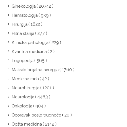
( 20742 )
Ginekologija
( 939 )
Hematologija
( 1622 )
Hirurgija
( 277 )
Hitna stanja
( 229 )
Klinička psihologija
( 2 )
Kvantna medicina
( 565 )
Logopedija
( 1760 )
Maksilofacijalna hirurgija
( 42 )
Medicina rada
( 1201 )
Neurohirurgija
( 4463 )
Neurologija
( 904 )
Onkologija
( 20 )
Oporavak posle trudnoće
( 2142 )
Opšta medicina