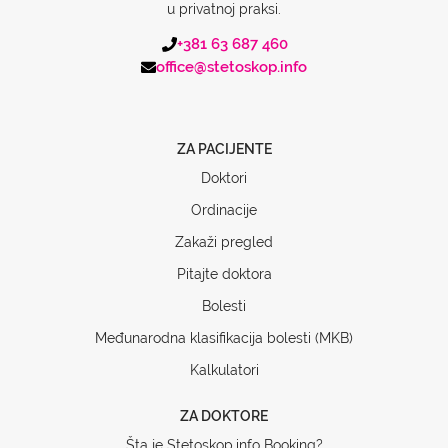
u privatnoj praksi.
+381 63 687 460
office@stetoskop.info
ZA PACIJENTE
Doktori
Ordinacije
Zakaži pregled
Pitajte doktora
Bolesti
Međunarodna klasifikacija bolesti (MKB)
Kalkulatori
ZA DOKTORE
Šta je Stetoskop.info Booking?