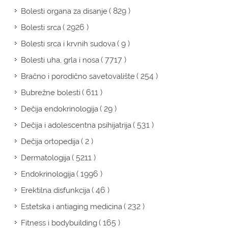
( 829 )
Bolesti organa za disanje
( 2926 )
Bolesti srca
( 9 )
Bolesti srca i krvnih sudova
( 7717 )
Bolesti uha, grla i nosa
( 254 )
Bračno i porodično savetovalište
( 611 )
Bubrežne bolesti
( 29 )
Dečija endokrinologija
( 531 )
Dečija i adolescentna psihijatrija
( 2 )
Dečija ortopedija
( 5211 )
Dermatologija
( 1996 )
Endokrinologija
( 46 )
Erektilna disfunkcija
( 232 )
Estetska i antiaging medicina
( 165 )
Fitness i bodybuilding