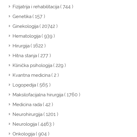
( 744 )
Fizijatrija i rehabilitacija
( 157 )
Genetika
( 20742 )
Ginekologija
( 939 )
Hematologija
( 1622 )
Hirurgija
( 277 )
Hitna stanja
( 229 )
Klinička psihologija
( 2 )
Kvantna medicina
( 565 )
Logopedija
( 1760 )
Maksilofacijalna hirurgija
( 42 )
Medicina rada
( 1201 )
Neurohirurgija
( 4463 )
Neurologija
( 904 )
Onkologija