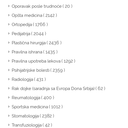
( 20 )
Oporavak posle trudnoće
( 2142 )
Opšta medicina
( 1766 )
Ortopedija
( 2044 )
Pedijatrija
( 2436 )
Plastična hirurgija
( 1435 )
Pravilna ishrana
( 1292 )
Pravilna upotreba lekova
( 2359 )
Psihijatrijske bolesti
( 431 )
Radiologija
( 62 )
Rak dojke (saradnja sa Evropa Dona Srbija)
( 400 )
Reumatologija
( 1012 )
Sportska medicina
( 2382 )
Stomatologija
( 42 )
Transfuziologija