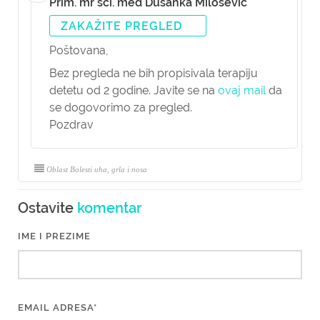
Prim. mr sci. med Dušanka Milošević
ZAKAŽITE PREGLED
Poštovana,
Bez pregleda ne bih propisivala terapiju
detetu od 2 godine. Javite se na
ovaj mail
da
se dogovorimo za pregled.
Pozdrav
Oblast Bolesti uha, grla i nosa
Ostavite
komentar
IME I PREZIME
EMAIL ADRESA*