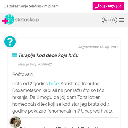
Za zakazivanje telefonskim putem
063/687-460
Odgovoreno: 16. 09. 2016.
Terapija kod dece koja hrču
Pitanje broj: #148657
Poštovani,
Dete od 2 godine
hrče
. Koristimo trenutno
Dexametason kapi ali ne pomažu što se tiče
hrkanja. Da li mogu da joj dam Tonsilotren
homeopatski lek koji se kod starijeg brata od 4
godine pokazao fenomenalnim? Unapred hvala.