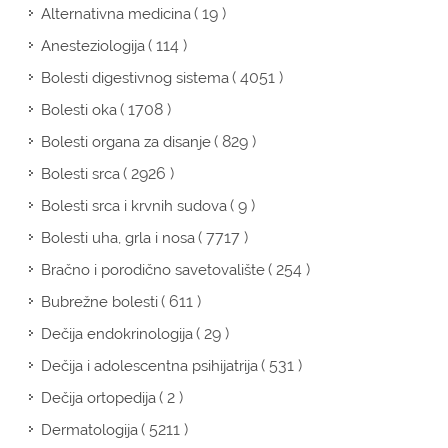
( 19 )
Alternativna medicina
( 114 )
Anesteziologija
( 4051 )
Bolesti digestivnog sistema
( 1708 )
Bolesti oka
( 829 )
Bolesti organa za disanje
( 2926 )
Bolesti srca
( 9 )
Bolesti srca i krvnih sudova
( 7717 )
Bolesti uha, grla i nosa
( 254 )
Bračno i porodično savetovalište
( 611 )
Bubrežne bolesti
( 29 )
Dečija endokrinologija
( 531 )
Dečija i adolescentna psihijatrija
( 2 )
Dečija ortopedija
( 5211 )
Dermatologija