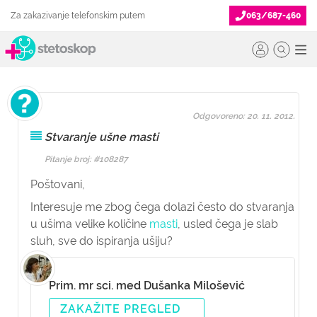
Za zakazivanje telefonskim putem
063/687-460
Odgovoreno: 20. 11. 2012.
Stvaranje ušne masti
Pitanje broj: #108287
Poštovani,
Interesuje me zbog čega dolazi često do stvaranja
u ušima velike količine
masti
, usled čega je slab
sluh, sve do ispiranja ušiju?
Prim. mr sci. med Dušanka Milošević
ZAKAŽITE PREGLED