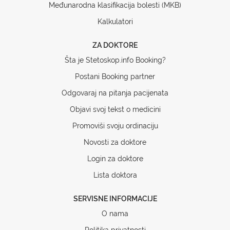
Međunarodna klasifikacija bolesti (MKB)
Kalkulatori
ZA DOKTORE
Šta je Stetoskop.info Booking?
Postani Booking partner
Odgovaraj na pitanja pacijenata
Objavi svoj tekst o medicini
Promoviši svoju ordinaciju
Novosti za doktore
Login za doktore
Lista doktora
SERVISNE INFORMACIJE
O nama
Politika privatnosti