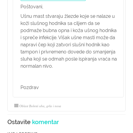
Poštovani,
Ušnu mast stvaraju žlezde koje se nalaze u
koži slušnog hodnika sa ciljem da se
podmaže bubna opna i koža ušnog hodnika
i spreče infekcije. Višak ušne masti može da
napravi čep koji zatvori slušni hodnik kao
tampon i privremeno dovede do smanjenja
sluha koji se odmah posle ispiranja vraća na
normalan nivo.
Pozdrav
Oblast Bolesti uha, grla i nosa
Ostavite
komentar