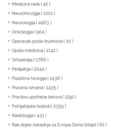
( 42 )
Medicina rada
( 1201 )
Neurohirurgija
( 4463 )
Neurologija
( 904 )
Onkologija
( 20 )
Oporavak posle trudnoće
( 2142 )
Opšta medicina
( 1766 )
Ortopedija
( 2044 )
Pedijatrija
( 2436 )
Plastična hirurgija
( 1435 )
Pravilna ishrana
( 1292 )
Pravilna upotreba lekova
( 2359 )
Psihijatrijske bolesti
( 431 )
Radiologija
( 62 )
Rak dojke (saradnja sa Evropa Dona Srbija)