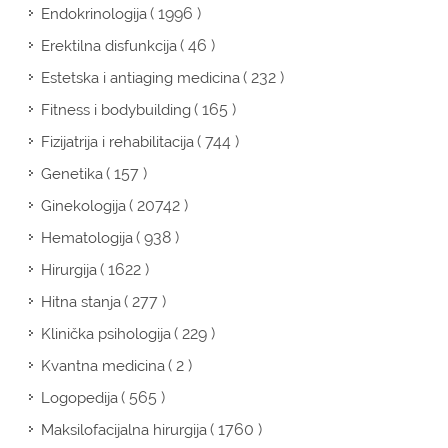
( 1996 )
Endokrinologija
( 46 )
Erektilna disfunkcija
( 232 )
Estetska i antiaging medicina
( 165 )
Fitness i bodybuilding
( 744 )
Fizijatrija i rehabilitacija
( 157 )
Genetika
( 20742 )
Ginekologija
( 938 )
Hematologija
( 1622 )
Hirurgija
( 277 )
Hitna stanja
( 229 )
Klinička psihologija
( 2 )
Kvantna medicina
( 565 )
Logopedija
( 1760 )
Maksilofacijalna hirurgija