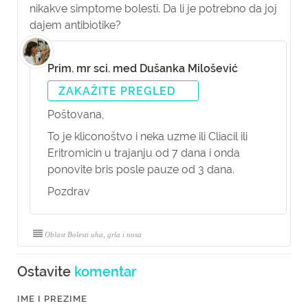
nikakve simptome bolesti. Da li je potrebno da joj
dajem antibiotike?
Prim. mr sci. med Dušanka Milošević
ZAKAŽITE PREGLED
Poštovana,
To je kliconoštvo i neka uzme ili Cliacil ili
Eritromicin u trajanju od 7 dana i onda
ponovite bris posle pauze od 3 dana.
Pozdrav
Oblast Bolesti uha, grla i nosa
Ostavite
komentar
IME I PREZIME