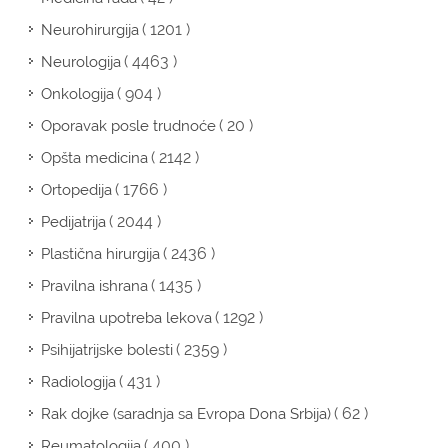
( 1201 )
Neurohirurgija
( 4463 )
Neurologija
( 904 )
Onkologija
( 20 )
Oporavak posle trudnoće
( 2142 )
Opšta medicina
( 1766 )
Ortopedija
( 2044 )
Pedijatrija
( 2436 )
Plastična hirurgija
( 1435 )
Pravilna ishrana
( 1292 )
Pravilna upotreba lekova
( 2359 )
Psihijatrijske bolesti
( 431 )
Radiologija
( 62 )
Rak dojke (saradnja sa Evropa Dona Srbija)
( 400 )
Reumatologija