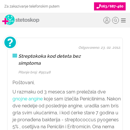
Za zakazivanje telefonskim putem
063/687-460
Odgovoreno: 23. 02. 2012.
Streptokoka kod deteta bez
simptoma
Pitanje broj: #95148
Poštovani,
U razmaku od 3 meseca sam preležala dve
gnojne angine
koje sam izlečila Penicilinima. Nakon
dve nedelje od poslednje angine, uradila sam bris
grla svim ukućanima, i kod ćerke stare 7 godina u
je pronađena bakterija - streptococcus pyogenes
5% , osetljiva na Penicilin i Eritromicin. Ona nema