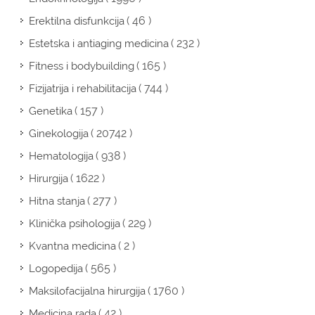
( 46 )
Erektilna disfunkcija
( 232 )
Estetska i antiaging medicina
( 165 )
Fitness i bodybuilding
( 744 )
Fizijatrija i rehabilitacija
( 157 )
Genetika
( 20742 )
Ginekologija
( 938 )
Hematologija
( 1622 )
Hirurgija
( 277 )
Hitna stanja
( 229 )
Klinička psihologija
( 2 )
Kvantna medicina
( 565 )
Logopedija
( 1760 )
Maksilofacijalna hirurgija
( 42 )
Medicina rada