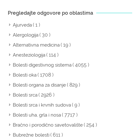
Pregledajte odgovore po oblastima
( 1 )
Ajurveda
( 30 )
Alergologija
( 19 )
Alternativna medicina
( 114 )
Anesteziologija
( 4055 )
Bolesti digestivnog sistema
( 1708 )
Bolesti oka
( 829 )
Bolesti organa za disanje
( 2926 )
Bolesti srca
( 9 )
Bolesti srca i krvnih sudova
( 7717 )
Bolesti uha, grla i nosa
( 254 )
Bračno i porodično savetovalište
( 611 )
Bubrežne bolesti