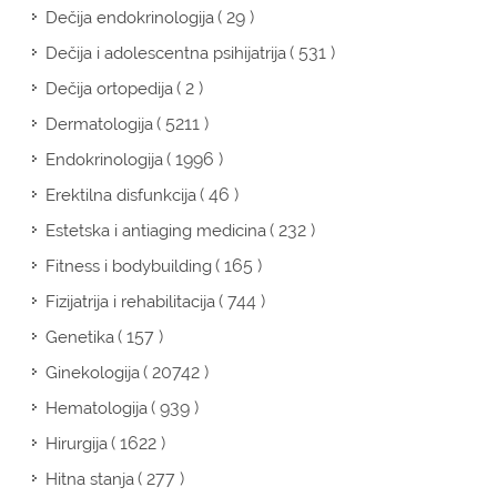
( 29 )
Dečija endokrinologija
( 531 )
Dečija i adolescentna psihijatrija
( 2 )
Dečija ortopedija
( 5211 )
Dermatologija
( 1996 )
Endokrinologija
( 46 )
Erektilna disfunkcija
( 232 )
Estetska i antiaging medicina
( 165 )
Fitness i bodybuilding
( 744 )
Fizijatrija i rehabilitacija
( 157 )
Genetika
( 20742 )
Ginekologija
( 939 )
Hematologija
( 1622 )
Hirurgija
( 277 )
Hitna stanja