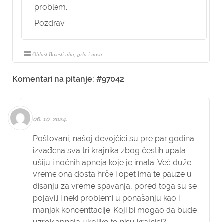
problem.
Pozdrav
Oblast Bolesti uha, grla i nosa
Komentari na pitanje: #97042
06. 10. 2024.
Poštovani, našoj devojčici su pre par godina
izvađena sva tri krajnika zbog čestih upala
ušiju i noćnih apneja koje je imala. Već duže
vreme ona dosta hrče i opet ima te pauze u
disanju za vreme spavanja, pored toga su se
pojavili i neki problemi u ponašanju kao i
manjak koncenttacije. Koji bi mogao da bude
uzrok apneja ukoliko to nisu krajnici?