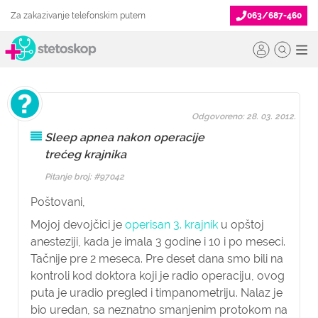
Za zakazivanje telefonskim putem
063/687-460
Odgovoreno: 28. 03. 2012.
Sleep apnea nakon operacije
trećeg krajnika
Pitanje broj: #97042
Poštovani,
Mojoj devojčici je
operisan 3. krajnik
u opštoj
anesteziji, kada je imala 3 godine i 10 i po meseci.
Tačnije pre 2 meseca. Pre deset dana smo bili na
kontroli kod doktora koji je radio operaciju, ovog
puta je uradio pregled i timpanometriju. Nalaz je
bio uredan, sa neznatno smanjenim protokom na