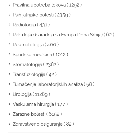
( 1292 )
Pravilna upotreba lekova
( 2359 )
Psihijatrijske bolesti
( 431 )
Radiologija
( 62 )
Rak dojke (saradnja sa Evropa Dona Srbija)
( 400 )
Reumatologija
( 1012 )
Sportska medicina
( 2382 )
Stomatologija
( 42 )
Transfuziologija
( 58 )
Tumačenje laboratorijskih analiza
( 11289 )
Urologija
( 177 )
Vaskularna hirurgija
( 6152 )
Zarazne bolesti
( 82 )
Zdravstveno osiguranje