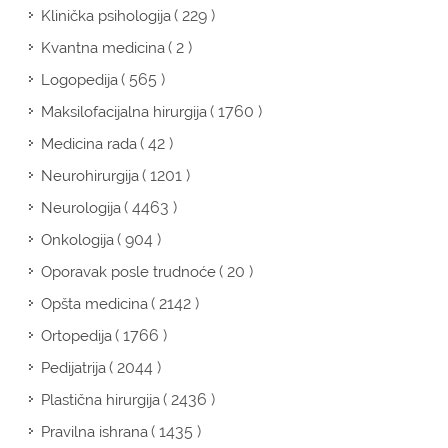
( 229 )
Klinička psihologija
( 2 )
Kvantna medicina
( 565 )
Logopedija
( 1760 )
Maksilofacijalna hirurgija
( 42 )
Medicina rada
( 1201 )
Neurohirurgija
( 4463 )
Neurologija
( 904 )
Onkologija
( 20 )
Oporavak posle trudnoće
( 2142 )
Opšta medicina
( 1766 )
Ortopedija
( 2044 )
Pedijatrija
( 2436 )
Plastična hirurgija
( 1435 )
Pravilna ishrana