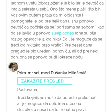
jednom uvetu (obrazloženje je bilo jer je devojčica
imala sekreta u sebi). Ono što mene plaši i što bih
Vas ovim putem pitala da mi objasnite i
pomognete je: od pre neki dan u snu ponovo
devojčica počinje da se "bori sama sa sobom", kao
da se javljaju ponovo
sleep apnea
(one su bile
razlog operacije 3. krajnika). Da li je moguće da se
treći krajnik tako brzo vratio? Pre deset dana
pregled je bio uredan, ponoviću, ali od pre neki
dan, ona se ponovo budi i okreće noću.
Prim. mr sci. med Dušanka Milošević
ZAKAŽITE PREGLED
Poštovana,
Treći krajnik ne može da poraste preko noći
ali je moguće da dete ima otečenu
sluzokožu nosa i da to trenutno pravi