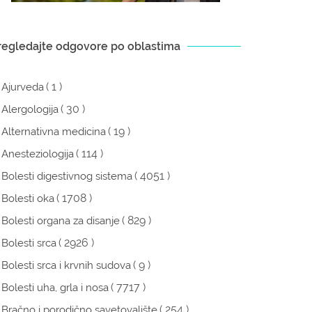
regledajte odgovore po oblastima
( 1 )
Ajurveda
( 30 )
Alergologija
( 19 )
Alternativna medicina
( 114 )
Anesteziologija
( 4051 )
Bolesti digestivnog sistema
( 1708 )
Bolesti oka
( 829 )
Bolesti organa za disanje
( 2926 )
Bolesti srca
( 9 )
Bolesti srca i krvnih sudova
( 7717 )
Bolesti uha, grla i nosa
( 254 )
Bračno i porodično savetovalište