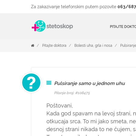
Za zakazivanje telefonskim putem pozovite
063/687
PITAJTE DOKT
Pitajte doktora
Bolesti uha, grla i nosa
Pulsiran
Pulsiranje samo u jednom uhu
Pitanje broj: #108475
Poštovani,
Kada god spavam na levoj strani, 
otkucaja srca. To mi jako smeta, 
desnoj strani nikada to ne čujem, 