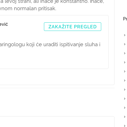
levoj strani, ali inače je konstantno. Inače,
lavnom normalan pritisak.
P
ević
ZAKAŽITE PREGLED
ingologu koji će uraditi ispitivanje sluha i