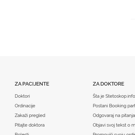
ZA PACIJENTE
ZA DOKTORE
Doktori
Šta je Stetoskop.inf
Ordinacije
Postani Booking par
Zakaži pregled
Odgovaraj na pitanja
Pitajte doktora
Objavi svoj tekst o m
Bolesti
Promoviši svoju ordi