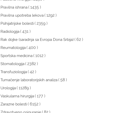
( 1435 )
Pravilna ishrana
( 1292 )
Pravilna upotreba lekova
( 2359 )
Psihijatrijske bolesti
( 431 )
Radiologija
( 62 )
Rak dojke (saradnja sa Evropa Dona Srbija)
( 400 )
Reumatologija
( 1012 )
Sportska medicina
( 2382 )
Stomatologija
( 42 )
Transfuziologija
( 58 )
Tumačenje laboratorijskih analiza
( 11289 )
Urologija
( 177 )
Vaskularna hirurgija
( 6152 )
Zarazne bolesti
( 82 )
Zdravstveno osiguranje