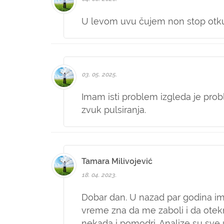
U levom uvu čujem non stop otkuc
03. 05. 2025.
Imam isti problem izgleda je prob
zvuk pulsiranja.
Tamara Milivojević
18. 04. 2023.
Dobar dan. U nazad par godina 
vreme zna da me zaboli i da ote
nekada i pomodri. Analize su sve 