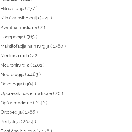
( 277 )
Hitna stanja
( 229 )
Klinička psihologija
( 2 )
Kvantna medicina
( 565 )
Logopedija
( 1760 )
Maksilofacijalna hirurgija
( 42 )
Medicina rada
( 1201 )
Neurohirurgija
( 4463 )
Neurologija
( 904 )
Onkologija
( 20 )
Oporavak posle trudnoće
( 2142 )
Opšta medicina
( 1766 )
Ortopedija
( 2044 )
Pedijatrija
( 2436 )
Plastična hirurgija