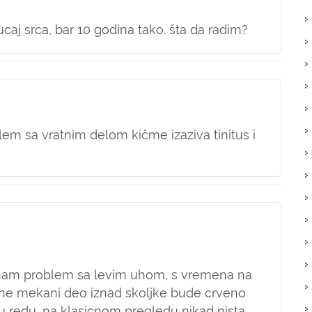
aj srca, bar 10 godina tako. šta da radim?
lem sa vratnim delom kičme izaziva tinitus i
imam problem sa levim uhom, s vremena na
kne mekani deo iznad skoljke bude crveno
u redu, na klasicnom pregledu nikad nista