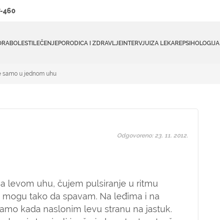
-460
ORA
BOLESTI
LEČENJE
PORODICA I ZDRAVLJE
INTERVJUI
ZA LEKARE
PSIHOLOGIJA
je samo u jednom uhu
Odgovoreno: 23. 11. 2012.
na levom uhu, čujem pulsiranje u ritmu
ne mogu tako da spavam. Na leđima i na
samo kada naslonim levu stranu na jastuk.