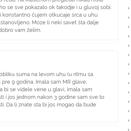
uho se sve pokazalo ok takodje i u gluvoj sobi.
i konstantno čujem otkucaje srca u uhu
stanovljeno. Moze li neki savet šta dalje
dobro vam želim.
 obliku suma na levom uhu (u ritmu sa
s pre 9 godina. Imala sam MR glave,
a bi se videle vene u glavi, imala sam
cisti i jos jednom nakon 3 godine sam sve to
sti. Da li znate sta bi jos mogao da bude