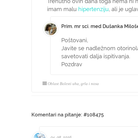
Trenutno ovih dana toga nema ni na 
imam malu
hipertenziju
, ali je ug
Prim. mr sci. med Dušanka Miloš
Poštovani,
Javite se nadležnom otorinolar
savetovati dalja ispitivanja.
Pozdrav
Oblast Bolesti uha, grla i nosa
Komentari na pitanje: #108475
04. 08. 2026.