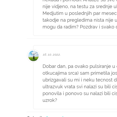
nije vidjeno, na testu za srednje 
Medjutim u poslednjih par mesec
takodje na pregledima nista nije u
mogu da radim? Pozdrav i svako 
16. 10. 2022.
Dobar dan, pa ovako pulsiranje u
otkucajima srca) sam primetila jo
ubrizgavali su mi i neku tecnost d
ultrazvuk vrata svi nalazi su bili 
ponovila i ponovo su nalazi bili ci
uzrok?