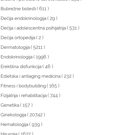
( 611 )
Bubrežne bolesti
( 29 )
Dečija endokrinologija
( 531 )
Dečija i adolescentna psihijatrija
( 2 )
Dečija ortopedija
( 5211 )
Dermatologija
( 1996 )
Endokrinologija
( 46 )
Erektilna disfunkcija
( 232 )
Estetska i antiaging medicina
( 165 )
Fitness i bodybuilding
( 744 )
Fizijatrija i rehabilitacija
( 157 )
Genetika
( 20742 )
Ginekologija
( 939 )
Hematologija
( 1622 )
Hirurgija