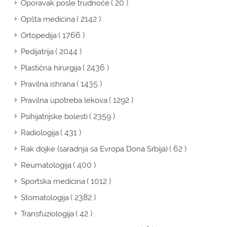
( 20 )
Oporavak posle trudnoće
( 2142 )
Opšta medicina
( 1766 )
Ortopedija
( 2044 )
Pedijatrija
( 2436 )
Plastična hirurgija
( 1435 )
Pravilna ishrana
( 1292 )
Pravilna upotreba lekova
( 2359 )
Psihijatrijske bolesti
( 431 )
Radiologija
( 62 )
Rak dojke (saradnja sa Evropa Dona Srbija)
( 400 )
Reumatologija
( 1012 )
Sportska medicina
( 2382 )
Stomatologija
( 42 )
Transfuziologija