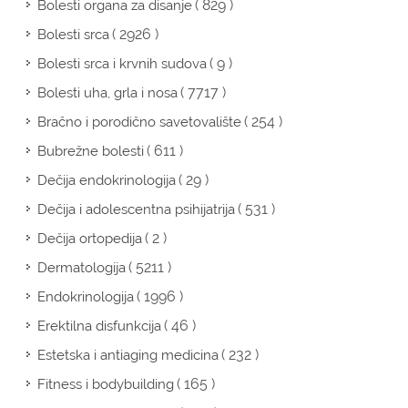
( 829 )
Bolesti organa za disanje
( 2926 )
Bolesti srca
( 9 )
Bolesti srca i krvnih sudova
( 7717 )
Bolesti uha, grla i nosa
( 254 )
Bračno i porodično savetovalište
( 611 )
Bubrežne bolesti
( 29 )
Dečija endokrinologija
( 531 )
Dečija i adolescentna psihijatrija
( 2 )
Dečija ortopedija
( 5211 )
Dermatologija
( 1996 )
Endokrinologija
( 46 )
Erektilna disfunkcija
( 232 )
Estetska i antiaging medicina
( 165 )
Fitness i bodybuilding