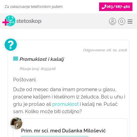
Za zakazivanje telefonskim putem
063/687-460
Odgovoreno: 26. 01. 2018.
Promuklost i kašalj
Pitanje broj: #155506
Poštovani,
Duže od mesec dana imam promene u glasu,
praćene kašljem i kiselinom iz želudca. Bol u uhu i
grlu je prošao ali
promuklost
i kašalj ne. Pušač
sam. Koliko može biti ozbiljno?
Prim. mr sci. med Dušanka Milošević