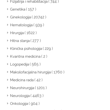
( 744 )
Fizijatrija i rehabilitacija
( 157 )
Genetika
( 20742 )
Ginekologija
( 939 )
Hematologija
( 1622 )
Hirurgija
( 277 )
Hitna stanja
( 229 )
Klinička psihologija
( 2 )
Kvantna medicina
( 565 )
Logopedija
( 1760 )
Maksilofacijalna hirurgija
( 42 )
Medicina rada
( 1201 )
Neurohirurgija
( 4463 )
Neurologija
( 904 )
Onkologija