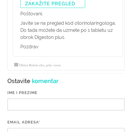
ZAKAŽITE PREGLED
Poštovani,
Javite se na pregled kod otorinolaringologa.
Do tada možete da uzmete po 1 tabletu uz
obrok Digeston plus.
Pozdrav
Oblast Bolesti uha, grla i nosa
Ostavite
komentar
IME I PREZIME
EMAIL ADRESA*