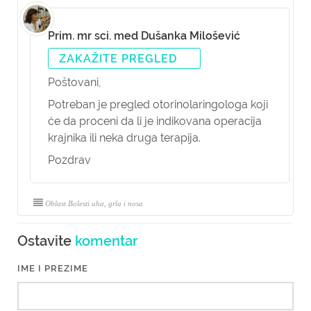
Prim. mr sci. med Dušanka Milošević
ZAKAŽITE PREGLED
Poštovani,
Potreban je pregled otorinolaringologa koji
će da proceni da li je indikovana operacija
krajnika ili neka druga terapija.
Pozdrav
Oblast Bolesti uha, grla i nosa
Ostavite
komentar
IME I PREZIME