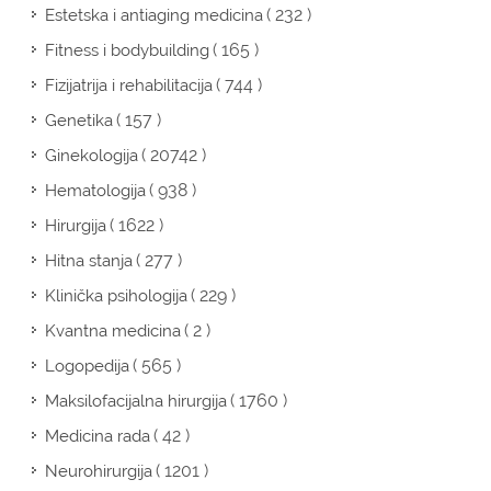
( 232 )
Estetska i antiaging medicina
( 165 )
Fitness i bodybuilding
( 744 )
Fizijatrija i rehabilitacija
( 157 )
Genetika
( 20742 )
Ginekologija
( 938 )
Hematologija
( 1622 )
Hirurgija
( 277 )
Hitna stanja
( 229 )
Klinička psihologija
( 2 )
Kvantna medicina
( 565 )
Logopedija
( 1760 )
Maksilofacijalna hirurgija
( 42 )
Medicina rada
( 1201 )
Neurohirurgija