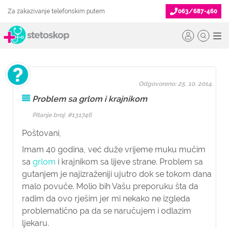
Za zakazivanje telefonskim putem
063/687-460
Odgovoreno: 25. 10. 2014.
Problem sa grlom i krajnikom
Pitanje broj: #131746
Poštovani,
Imam 40 godina, već duže vrijeme muku mučim
sa
grlom
i krajnikom sa lijeve strane. Problem sa
gutanjem je najizraženiji ujutro dok se tokom dana
malo povuče. Molio bih Vašu preporuku šta da
radim da ovo rješim jer mi nekako ne izgleda
problematično pa da se naručujem i odlazim
ljekaru.