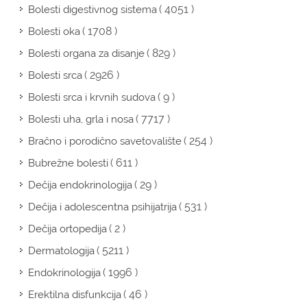
( 4051 )
Bolesti digestivnog sistema
( 1708 )
Bolesti oka
( 829 )
Bolesti organa za disanje
( 2926 )
Bolesti srca
( 9 )
Bolesti srca i krvnih sudova
( 7717 )
Bolesti uha, grla i nosa
( 254 )
Bračno i porodično savetovalište
( 611 )
Bubrežne bolesti
( 29 )
Dečija endokrinologija
( 531 )
Dečija i adolescentna psihijatrija
( 2 )
Dečija ortopedija
( 5211 )
Dermatologija
( 1996 )
Endokrinologija
( 46 )
Erektilna disfunkcija