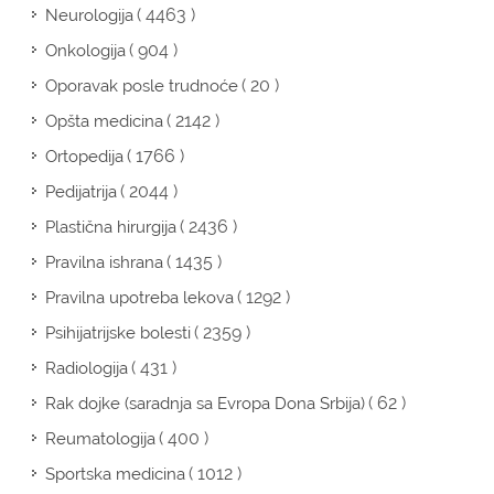
( 4463 )
Neurologija
( 904 )
Onkologija
( 20 )
Oporavak posle trudnoće
( 2142 )
Opšta medicina
( 1766 )
Ortopedija
( 2044 )
Pedijatrija
( 2436 )
Plastična hirurgija
( 1435 )
Pravilna ishrana
( 1292 )
Pravilna upotreba lekova
( 2359 )
Psihijatrijske bolesti
( 431 )
Radiologija
( 62 )
Rak dojke (saradnja sa Evropa Dona Srbija)
( 400 )
Reumatologija
( 1012 )
Sportska medicina