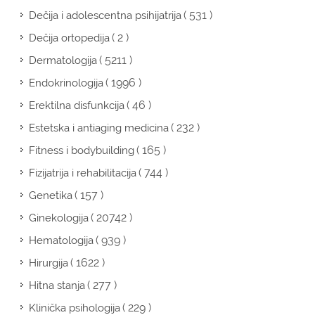
( 531 )
Dečija i adolescentna psihijatrija
( 2 )
Dečija ortopedija
( 5211 )
Dermatologija
( 1996 )
Endokrinologija
( 46 )
Erektilna disfunkcija
( 232 )
Estetska i antiaging medicina
( 165 )
Fitness i bodybuilding
( 744 )
Fizijatrija i rehabilitacija
( 157 )
Genetika
( 20742 )
Ginekologija
( 939 )
Hematologija
( 1622 )
Hirurgija
( 277 )
Hitna stanja
( 229 )
Klinička psihologija