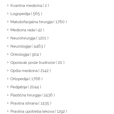
( 2 )
Kvantna medicina
( 565 )
Logopedija
( 1760 )
Maksilofacijalna hirurgija
( 42 )
Medicina rada
( 1201 )
Neurohirurgija
( 4463 )
Neurologija
( 904 )
Onkologija
( 20 )
Oporavak posle trudnoće
( 2142 )
Opšta medicina
( 1766 )
Ortopedija
( 2044 )
Pedijatrija
( 2436 )
Plastična hirurgija
( 1435 )
Pravilna ishrana
( 1292 )
Pravilna upotreba lekova