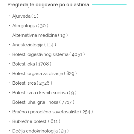
Pregledajte odgovore po oblastima
( 1 )
Ajurveda
( 30 )
Alergologija
( 19 )
Alternativna medicina
( 114 )
Anesteziologija
( 4051 )
Bolesti digestivnog sistema
( 1708 )
Bolesti oka
( 829 )
Bolesti organa za disanje
( 2926 )
Bolesti srca
( 9 )
Bolesti srca i krvnih sudova
( 7717 )
Bolesti uha, grla i nosa
( 254 )
Bračno i porodično savetovalište
( 611 )
Bubrežne bolesti
( 29 )
Dečija endokrinologija