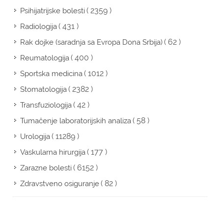
( 2359 )
Psihijatrijske bolesti
( 431 )
Radiologija
( 62 )
Rak dojke (saradnja sa Evropa Dona Srbija)
( 400 )
Reumatologija
( 1012 )
Sportska medicina
( 2382 )
Stomatologija
( 42 )
Transfuziologija
( 58 )
Tumačenje laboratorijskih analiza
( 11289 )
Urologija
( 177 )
Vaskularna hirurgija
( 6152 )
Zarazne bolesti
( 82 )
Zdravstveno osiguranje