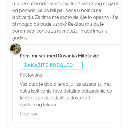
mu da sutra ode na infuziju (ne znam zbog čega) a
od ponedeljka će biti par dana u bolnici na
ispitivanju. Zanima me samo da li je to opasno i šta
bi mogao da bude uzrok? Rekli su mu da je
poremećaj centra za ravnotežu. Inače ima 55
godina.
Prim. mr sci. med Dušanka Milošević
ZAKAŽITE PREGLED
Poštovana,
Vaš otac je dobio terapiju i zakazana su mu
dalja ispitivanja i sva detaljna objašnjenja će
te dobiti posle ostalih testova kod
nadležnog lekara.
Pozdrav