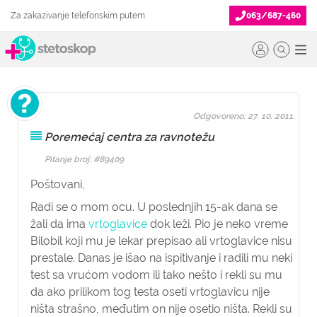
Za zakazivanje telefonskim putem
063/687-460
Odgovoreno: 27. 10. 2011.
Poremećaj centra za ravnotežu
Pitanje broj: #89409
Poštovani,
Radi se o mom ocu. U poslednjih 15-ak dana se
žali da ima
vrtoglavice
dok leži. Pio je neko vreme
Bilobil koji mu je lekar prepisao ali vrtoglavice nisu
prestale. Danas je išao na ispitivanje i radili mu neki
test sa vrućom vodom ili tako nešto i rekli su mu
da ako prilikom tog testa oseti vrtoglavicu nije
ništa strašno, međutim on nije osetio ništa. Rekli su