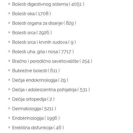
( 4051 )
Bolesti digestivnog sistema
( 1708 )
Bolesti oka
( 829 )
Bolesti organa za disanje
( 2926 )
Bolesti srca
( 9 )
Bolesti srca i krvnih sudova
( 7717 )
Bolesti uha, grla i nosa
( 254 )
Bračno i porodično savetovalište
( 611 )
Bubrežne bolesti
( 29 )
Dečija endokrinologija
( 531 )
Dečija i adolescentna psihijatrija
( 2 )
Dečija ortopedija
( 5211 )
Dermatologija
( 1996 )
Endokrinologija
( 46 )
Erektilna disfunkcija