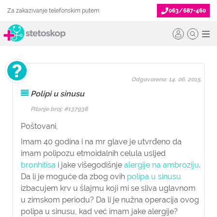
Za zakazivanje telefonskim putem
063/687-460
Odgovoreno: 14. 06. 2015.
Polipi u sinusu
Pitanje broj: #137938
Poštovani,
Imam 40 godina i na mr glave je utvrđeno da
imam polipozu etmoidalnih celula usljed
bronhitisa
i jake višegodišnje
alergije na ambroziju
.
Da li je moguće da zbog ovih
polipa u sinusu
izbacujem krv u šlajmu koji mi se sliva uglavnom
u zimskom periodu? Da li je nužna operacija ovog
polipa u sinusu, kad već imam jake alergije?