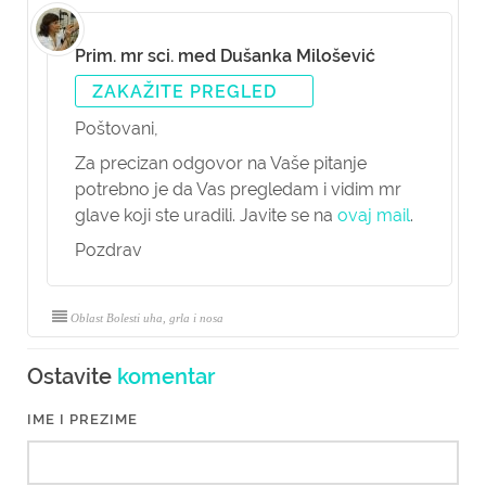
Prim. mr sci. med Dušanka Milošević
ZAKAŽITE PREGLED
Poštovani,
Za precizan odgovor na Vaše pitanje
potrebno je da Vas pregledam i vidim mr
glave koji ste uradili. Javite se na
ovaj mail
.
Pozdrav
Oblast Bolesti uha, grla i nosa
Ostavite
komentar
IME I PREZIME