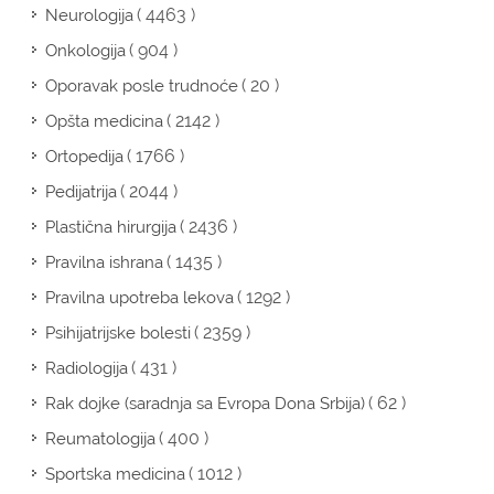
( 4463 )
Neurologija
( 904 )
Onkologija
( 20 )
Oporavak posle trudnoće
( 2142 )
Opšta medicina
( 1766 )
Ortopedija
( 2044 )
Pedijatrija
( 2436 )
Plastična hirurgija
( 1435 )
Pravilna ishrana
( 1292 )
Pravilna upotreba lekova
( 2359 )
Psihijatrijske bolesti
( 431 )
Radiologija
( 62 )
Rak dojke (saradnja sa Evropa Dona Srbija)
( 400 )
Reumatologija
( 1012 )
Sportska medicina