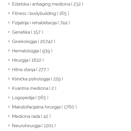
( 232 )
Estetska i antiaging medicina
( 165 )
Fitness i bodybuilding
( 744 )
Fizijatrija i rehabilitacija
( 157 )
Genetika
( 20742 )
Ginekologija
( 939 )
Hematologija
( 1622 )
Hirurgija
( 277 )
Hitna stanja
( 229 )
Klinička psihologija
( 2 )
Kvantna medicina
( 565 )
Logopedija
( 1760 )
Maksilofacijalna hirurgija
( 42 )
Medicina rada
( 1201 )
Neurohirurgija