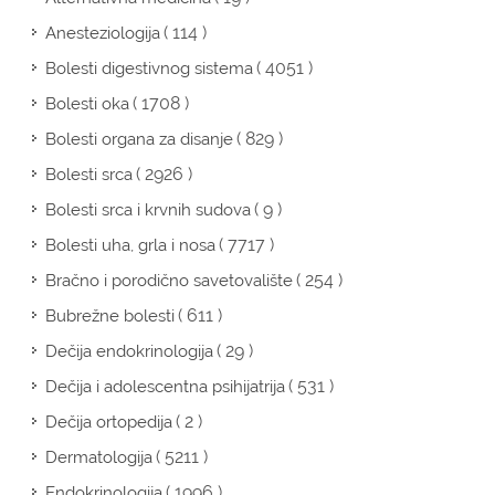
( 114 )
Anesteziologija
( 4051 )
Bolesti digestivnog sistema
( 1708 )
Bolesti oka
( 829 )
Bolesti organa za disanje
( 2926 )
Bolesti srca
( 9 )
Bolesti srca i krvnih sudova
( 7717 )
Bolesti uha, grla i nosa
( 254 )
Bračno i porodično savetovalište
( 611 )
Bubrežne bolesti
( 29 )
Dečija endokrinologija
( 531 )
Dečija i adolescentna psihijatrija
( 2 )
Dečija ortopedija
( 5211 )
Dermatologija
( 1996 )
Endokrinologija