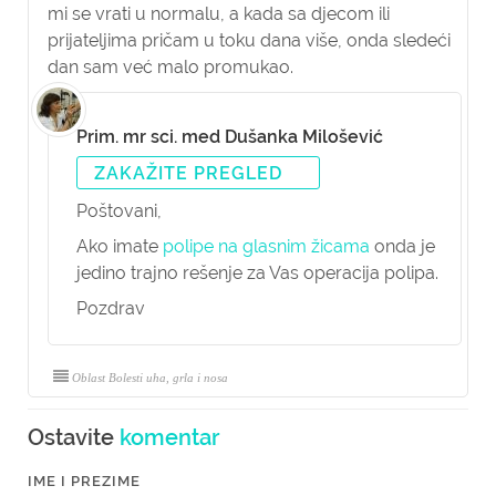
mi se vrati u normalu, a kada sa djecom ili
prijateljima pričam u toku dana više, onda sledeći
dan sam već malo promukao.
Prim. mr sci. med Dušanka Milošević
ZAKAŽITE PREGLED
Poštovani,
Ako imate
polipe na glasnim žicama
onda je
jedino trajno rešenje za Vas operacija polipa.
Pozdrav
Oblast Bolesti uha, grla i nosa
Ostavite
komentar
IME I PREZIME