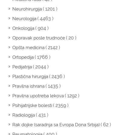
( 1201 )
Neurohirurgija
( 4463 )
Neurologija
( 904 )
Onkologija
( 20 )
Oporavak posle trudnoće
( 2142 )
Opšta medicina
( 1766 )
Ortopedija
( 2044 )
Pedijatrija
( 2436 )
Plastična hirurgija
( 1435 )
Pravilna ishrana
( 1292 )
Pravilna upotreba lekova
( 2359 )
Psihijatrijske bolesti
( 431 )
Radiologija
( 62 )
Rak dojke (saradnja sa Evropa Dona Srbija)
( 400 )
Reumatologija