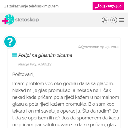
Za zakazivanje telefonskim putem
063/687-460
Odgovoreno: 09. 07. 2012.
Polipi na glasnim žicama
Pitanje broj: #102154
Poštovani,
Imam problem već oko godinu dana sa glasom.
Nekad mi je glas promukao, a nekada ne ili čak
nekad kada pričam pola riječi kažem u normalnom
glasu a pola riječi kažem promuklo. Bio sam kod
lekara i on mi savetuje operaciju. Šta da radim? Da
li da se operišem ili ne? Još da spomenem da kada
ne pričam par sati ili čuvam se da ne pričam, glas