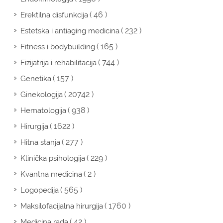
( 46 )
Erektilna disfunkcija
( 232 )
Estetska i antiaging medicina
( 165 )
Fitness i bodybuilding
( 744 )
Fizijatrija i rehabilitacija
( 157 )
Genetika
( 20742 )
Ginekologija
( 938 )
Hematologija
( 1622 )
Hirurgija
( 277 )
Hitna stanja
( 229 )
Klinička psihologija
( 2 )
Kvantna medicina
( 565 )
Logopedija
( 1760 )
Maksilofacijalna hirurgija
( 42 )
Medicina rada