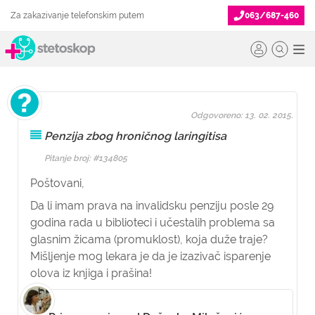
Za zakazivanje telefonskim putem
063/687-460
Odgovoreno: 13. 02. 2015.
Penzija zbog hroničnog laringitisa
Pitanje broj: #134805
Poštovani,
Da li imam prava na invalidsku penziju posle 29
godina rada u biblioteci i učestalih problema sa
glasnim žicama (promuklost), koja duže traje?
Mišljenje mog lekara je da je izazivač isparenje
olova iz knjiga i prašina!