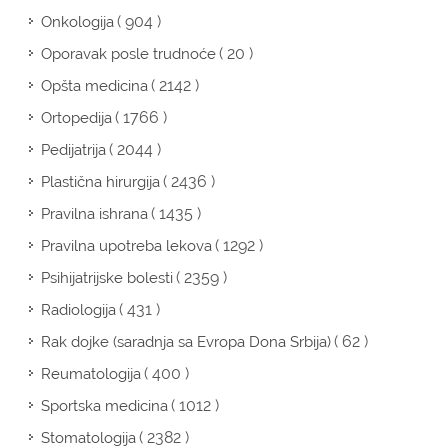
( 904 )
Onkologija
( 20 )
Oporavak posle trudnoće
( 2142 )
Opšta medicina
( 1766 )
Ortopedija
( 2044 )
Pedijatrija
( 2436 )
Plastična hirurgija
( 1435 )
Pravilna ishrana
( 1292 )
Pravilna upotreba lekova
( 2359 )
Psihijatrijske bolesti
( 431 )
Radiologija
( 62 )
Rak dojke (saradnja sa Evropa Dona Srbija)
( 400 )
Reumatologija
( 1012 )
Sportska medicina
( 2382 )
Stomatologija