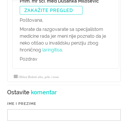
Prim. mr sci. med Dušanka Milošević
ZAKAŽITE PREGLED
Poštovana,
Morate da razgovarate sa specijalistom
medicine rada jer meni nije poznato da je
neko otišao u invalidsku penziju zbog
hroničnog
laringitisa
.
Pozdrav
Oblast Bolesti uha, grla i nosa
Ostavite
komentar
IME I PREZIME