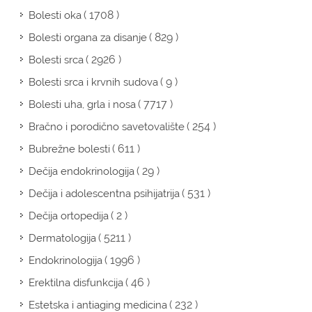
( 1708 )
Bolesti oka
( 829 )
Bolesti organa za disanje
( 2926 )
Bolesti srca
( 9 )
Bolesti srca i krvnih sudova
( 7717 )
Bolesti uha, grla i nosa
( 254 )
Bračno i porodično savetovalište
( 611 )
Bubrežne bolesti
( 29 )
Dečija endokrinologija
( 531 )
Dečija i adolescentna psihijatrija
( 2 )
Dečija ortopedija
( 5211 )
Dermatologija
( 1996 )
Endokrinologija
( 46 )
Erektilna disfunkcija
( 232 )
Estetska i antiaging medicina