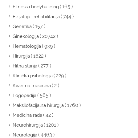
( 165 )
Fitness i bodybuilding
( 744 )
Fizijatrija i rehabilitacija
( 157 )
Genetika
( 20742 )
Ginekologija
( 939 )
Hematologija
( 1622 )
Hirurgija
( 277 )
Hitna stanja
( 229 )
Klinička psihologija
( 2 )
Kvantna medicina
( 565 )
Logopedija
( 1760 )
Maksilofacijalna hirurgija
( 42 )
Medicina rada
( 1201 )
Neurohirurgija
( 4463 )
Neurologija