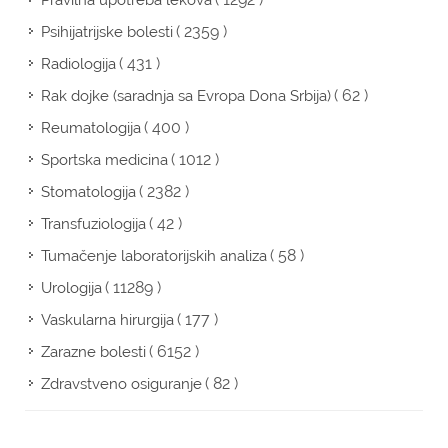
Pravilna upotreba lekova
( 2359 )
Psihijatrijske bolesti
( 431 )
Radiologija
( 62 )
Rak dojke (saradnja sa Evropa Dona Srbija)
( 400 )
Reumatologija
( 1012 )
Sportska medicina
( 2382 )
Stomatologija
( 42 )
Transfuziologija
( 58 )
Tumačenje laboratorijskih analiza
( 11289 )
Urologija
( 177 )
Vaskularna hirurgija
( 6152 )
Zarazne bolesti
( 82 )
Zdravstveno osiguranje