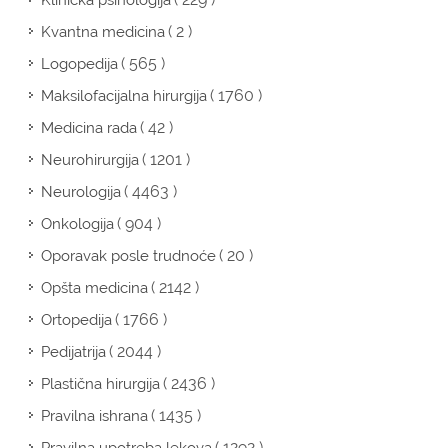
Klinička psihologija
( 2 )
Kvantna medicina
( 565 )
Logopedija
( 1760 )
Maksilofacijalna hirurgija
( 42 )
Medicina rada
( 1201 )
Neurohirurgija
( 4463 )
Neurologija
( 904 )
Onkologija
( 20 )
Oporavak posle trudnoće
( 2142 )
Opšta medicina
( 1766 )
Ortopedija
( 2044 )
Pedijatrija
( 2436 )
Plastična hirurgija
( 1435 )
Pravilna ishrana
( 1292 )