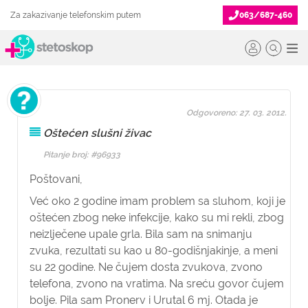
Za zakazivanje telefonskim putem
063/687-460
Odgovoreno: 27. 03. 2012.
Oštećen slušni živac
Pitanje broj: #96933
Poštovani,
Već oko 2 godine imam problem sa sluhom, koji je
oštećen zbog neke infekcije, kako su mi rekli, zbog
neizlječene upale grla. Bila sam na snimanju
zvuka, rezultati su kao u 80-godišnjakinje, a meni
su 22 godine. Ne čujem dosta zvukova, zvono
telefona, zvono na vratima. Na sreću govor čujem
bolje. Pila sam Pronerv i Urutal 6 mj. Otada je