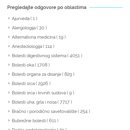
Pregledajte odgovore po oblastima
( 1 )
Ajurveda
( 30 )
Alergologija
( 19 )
Alternativna medicina
( 114 )
Anesteziologija
( 4051 )
Bolesti digestivnog sistema
( 1708 )
Bolesti oka
( 829 )
Bolesti organa za disanje
( 2926 )
Bolesti srca
( 9 )
Bolesti srca i krvnih sudova
( 7717 )
Bolesti uha, grla i nosa
( 254 )
Bračno i porodično savetovalište
( 611 )
Bubrežne bolesti
( 29 )