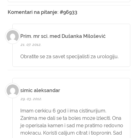
Komentari na pitanje: #96933
Prim. mr sci. med Dušanka Milošević
21. 07. 2012.
Obratite se za savet specijalisti za urologiju.
simic aleksandar
29. 03. 2012.
Imam cerkicu 6 god i ima cistinurijum.
Zanima me dali se ta boles moze izleciti. Ona
je operisala kamen i sad me pratimo redovno
mokracu. Koristi calijum citrat i tiopronin. Sad