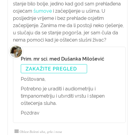
stanje bilo bolje, jedino kad god sam prehlađena
osjećam
šumove
i začepljenje u ušima. U
posljednje vrijeme i bez prehlade osjetim
začepljenje. Zanima me da li postoji neko rješenje,
u slučaju da se stanje pogorša, jer sam čula da
nema pomoći kad je oštećen slušni živac?
Prim. mr sci. med Dušanka Milošević
ZAKAŽITE PREGLED
Poštovana,
Potrebno je uraditi i audiometriju i
timpanometriju i utvrditi vrstu i stepen
oštećenja sluha.
Pozdrav
Oblast Bolesti uha, grla i nosa