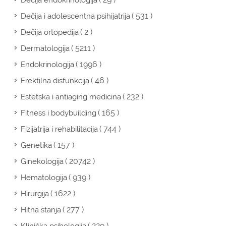
Dečija endokrinologija
( 531 )
Dečija i adolescentna psihijatrija
( 2 )
Dečija ortopedija
( 5211 )
Dermatologija
( 1996 )
Endokrinologija
( 46 )
Erektilna disfunkcija
( 232 )
Estetska i antiaging medicina
( 165 )
Fitness i bodybuilding
( 744 )
Fizijatrija i rehabilitacija
( 157 )
Genetika
( 20742 )
Ginekologija
( 939 )
Hematologija
( 1622 )
Hirurgija
( 277 )
Hitna stanja
( 229 )