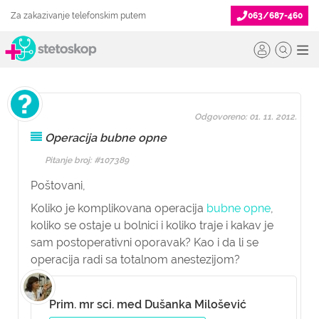
Za zakazivanje telefonskim putem
063/687-460
Odgovoreno: 01. 11. 2012.
Operacija bubne opne
Pitanje broj: #107389
Poštovani,
Koliko je komplikovana operacija
bubne opne
,
koliko se ostaje u bolnici i koliko traje i kakav je
sam postoperativni oporavak? Kao i da li se
operacija radi sa totalnom anestezijom?
Prim. mr sci. med Dušanka Milošević