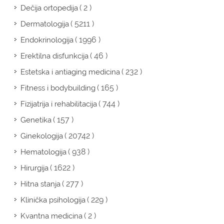
( 2 )
Dečija ortopedija
( 5211 )
Dermatologija
( 1996 )
Endokrinologija
( 46 )
Erektilna disfunkcija
( 232 )
Estetska i antiaging medicina
( 165 )
Fitness i bodybuilding
( 744 )
Fizijatrija i rehabilitacija
( 157 )
Genetika
( 20742 )
Ginekologija
( 938 )
Hematologija
( 1622 )
Hirurgija
( 277 )
Hitna stanja
( 229 )
Klinička psihologija
( 2 )
Kvantna medicina