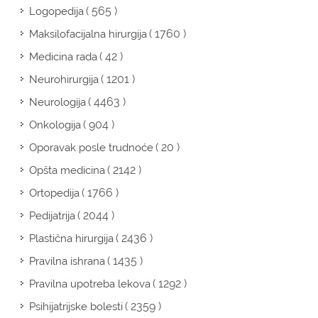
( 565 )
Logopedija
( 1760 )
Maksilofacijalna hirurgija
( 42 )
Medicina rada
( 1201 )
Neurohirurgija
( 4463 )
Neurologija
( 904 )
Onkologija
( 20 )
Oporavak posle trudnoće
( 2142 )
Opšta medicina
( 1766 )
Ortopedija
( 2044 )
Pedijatrija
( 2436 )
Plastična hirurgija
( 1435 )
Pravilna ishrana
( 1292 )
Pravilna upotreba lekova
( 2359 )
Psihijatrijske bolesti