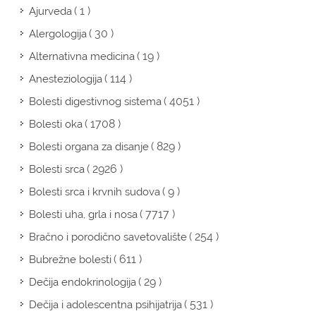
( 1 )
Ajurveda
( 30 )
Alergologija
( 19 )
Alternativna medicina
( 114 )
Anesteziologija
( 4051 )
Bolesti digestivnog sistema
( 1708 )
Bolesti oka
( 829 )
Bolesti organa za disanje
( 2926 )
Bolesti srca
( 9 )
Bolesti srca i krvnih sudova
( 7717 )
Bolesti uha, grla i nosa
( 254 )
Bračno i porodično savetovalište
( 611 )
Bubrežne bolesti
( 29 )
Dečija endokrinologija
( 531 )
Dečija i adolescentna psihijatrija