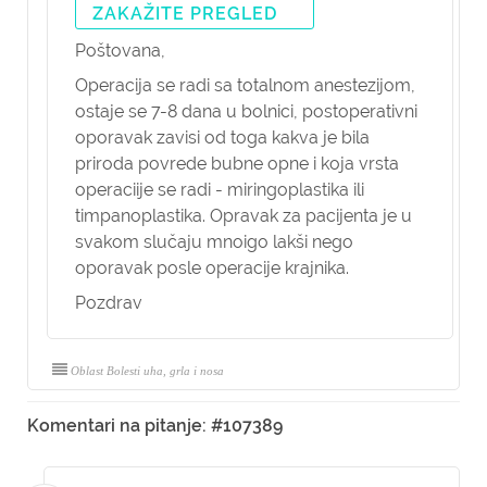
ZAKAŽITE PREGLED
Poštovana,
Operacija se radi sa totalnom anestezijom,
ostaje se 7-8 dana u bolnici, postoperativni
oporavak zavisi od toga kakva je bila
priroda povrede bubne opne i koja vrsta
operaciije se radi - miringoplastika ili
timpanoplastika. Opravak za pacijenta je u
svakom slučaju mnoigo lakši nego
oporavak posle operacije krajnika.
Pozdrav
Oblast Bolesti uha, grla i nosa
Komentari na pitanje: #107389