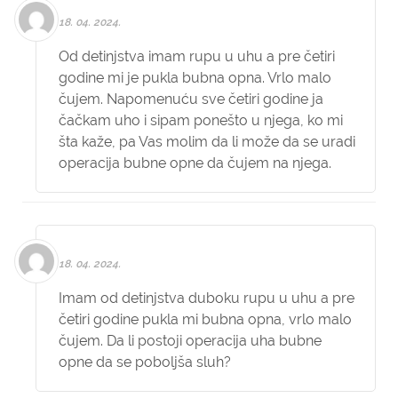
18. 04. 2024.
Od detinjstva imam rupu u uhu a pre četiri
godine mi je pukla bubna opna. Vrlo malo
čujem. Napomenuću sve četiri godine ja
čačkam uho i sipam ponešto u njega, ko mi
šta kaže, pa Vas molim da li može da se uradi
operacija bubne opne da čujem na njega.
18. 04. 2024.
Imam od detinjstva duboku rupu u uhu a pre
četiri godine pukla mi bubna opna, vrlo malo
čujem. Da li postoji operacija uha bubne
opne da se poboljša sluh?