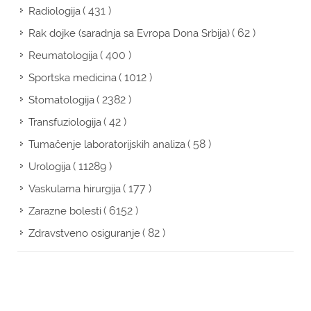
( 431 )
Radiologija
( 62 )
Rak dojke (saradnja sa Evropa Dona Srbija)
( 400 )
Reumatologija
( 1012 )
Sportska medicina
( 2382 )
Stomatologija
( 42 )
Transfuziologija
( 58 )
Tumačenje laboratorijskih analiza
( 11289 )
Urologija
( 177 )
Vaskularna hirurgija
( 6152 )
Zarazne bolesti
( 82 )
Zdravstveno osiguranje