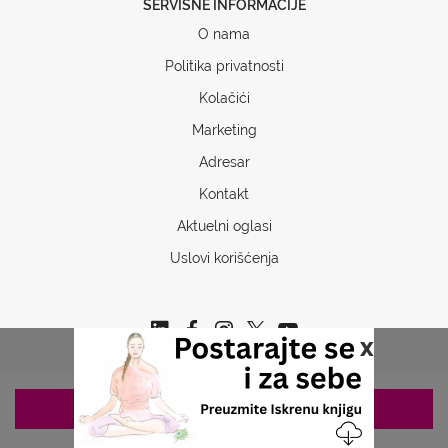
SERVISNE INFORMACIJE
O nama
Politika privatnosti
Kolačići
Marketing
Adresar
Kontakt
Aktuelni oglasi
Uslovi korišćenja
x
ZAKAZIVANJE 063/687-460
Copyrights © 2026 Sva prava www.stetoskop.info