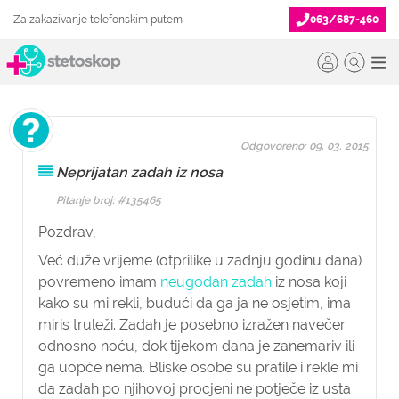
Za zakazivanje telefonskim putem
063/687-460
Odgovoreno: 09. 03. 2015.
Neprijatan zadah iz nosa
Pitanje broj: #135465
Pozdrav,
Već duže vrijeme (otprilike u zadnju godinu dana)
povremeno imam
neugodan zadah
iz nosa koji
kako su mi rekli, budući da ga ja ne osjetim, ima
miris truleži. Zadah je posebno izražen navečer
odnosno noću, dok tijekom dana je zanemariv ili
ga uopće nema. Bliske osobe su pratile i rekle mi
da zadah po njihovoj procjeni ne potječe iz usta