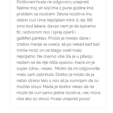
Poštovani hvala na odgovoru unapred.
Naime moj sin koji ima 2 pune godine ima
problem sa nosićem. Desna nozdrva mu
stalno curi i ima neprijatan miris iz nje. Bili
smo kod lekara, davao nam je da ispiramo
fiz. rastvorom nos i sprej operil i
galitifen,panklav. Prošlo je mesec dana i
znatno manje se oseća, ali po nekad kad baš
miriše nosić on se blago oseti malo
neprijatno. Ne znamo više šta je u pitanju,
nadam se da nije ništa opasno. Inače on je
super zdrav, veseo . Molim da mi odgovorite,
malo sam zabrinuta. Doktor je mislio da je
nabio strano telo u nos ali ja sumnjam da su
možda sinusi. Mada je doktor rekao da ne
može da curi samo jedna nozdrva, vec mora
obe ako su sinusi. Hvala unapred puno!