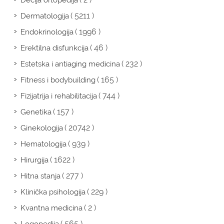
Dečija ortopedija
( 5211 )
Dermatologija
( 1996 )
Endokrinologija
( 46 )
Erektilna disfunkcija
( 232 )
Estetska i antiaging medicina
( 165 )
Fitness i bodybuilding
( 744 )
Fizijatrija i rehabilitacija
( 157 )
Genetika
( 20742 )
Ginekologija
( 939 )
Hematologija
( 1622 )
Hirurgija
( 277 )
Hitna stanja
( 229 )
Klinička psihologija
( 2 )
Kvantna medicina
( 565 )