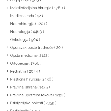
Logopedija
( 1760 )
Maksilofacijalna hirurgija
( 42 )
Medicina rada
( 1201 )
Neurohirurgija
( 4463 )
Neurologija
( 904 )
Onkologija
( 20 )
Oporavak posle trudnoće
( 2142 )
Opšta medicina
( 1766 )
Ortopedija
( 2044 )
Pedijatrija
( 2436 )
Plastična hirurgija
( 1435 )
Pravilna ishrana
( 1292 )
Pravilna upotreba lekova
( 2359 )
Psihijatrijske bolesti
( 431 )