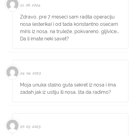
11. 06. 2024.
Zdravo, pre 7 meseci sam radila operaciju
nosa (esterika) i od tada konstantno osećam
miris iz nosa, na truleže, pokvareno, gljivice...
Da li imate neki savet?
24. 04. 2023.
Moja unuka stalno guta sekret iz nosa i ima
zadah jak iz ustiju ili nosa. šta da radimo?
07. 03. 2023.