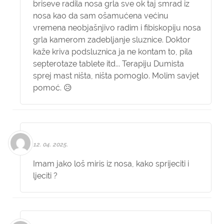
briseve radila nosa grla sve ok taj smrad iz
nosa kao da sam ošamućena većinu
vremena neobjašnjivo radim i fibiskopiju nosa
grla kamerom zadebljanje sluznice. Doktor
kaže kriva podsluznica ja ne kontam to, pila
septerotaze tablete itd... Terapiju Dumista
sprej mast ništa, ništa pomoglo. Molim savjet
pomoć. 😥
12. 04. 2025.
Imam jako loš miris iz nosa, kako sprijeciti i
ljeciti ?