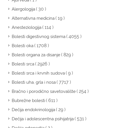
Ajurveda
( 30 )
Alergologija
( 19 )
Alternativna medicina
( 114 )
Anesteziologija
( 4055 )
Bolesti digestivnog sistema
( 1708 )
Bolesti oka
( 829 )
Bolesti organa za disanje
( 2926 )
Bolesti srca
( 9 )
Bolesti srca i krvnih sudova
( 7717 )
Bolesti uha, grla i nosa
( 254 )
Bračno i porodično savetovalište
( 611 )
Bubrežne bolesti
( 29 )
Dečija endokrinologija
( 531 )
Dečija i adolescentna psihijatrija
( 2 )