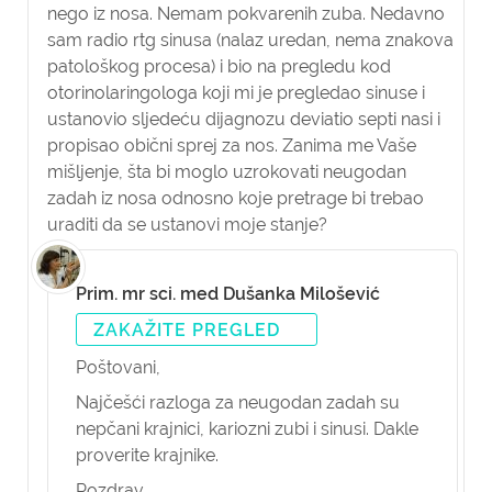
nego iz nosa. Nemam pokvarenih zuba. Nedavno
sam radio rtg sinusa (nalaz uredan, nema znakova
patološkog procesa) i bio na pregledu kod
otorinolaringologa koji mi je pregledao sinuse i
ustanovio sljedeću dijagnozu deviatio septi nasi i
propisao obični sprej za nos. Zanima me Vaše
mišljenje, šta bi moglo uzrokovati neugodan
zadah iz nosa odnosno koje pretrage bi trebao
uraditi da se ustanovi moje stanje?
Prim. mr sci. med Dušanka Milošević
ZAKAŽITE PREGLED
Poštovani,
Najčešći razloga za neugodan zadah su
nepčani krajnici, kariozni zubi i sinusi. Dakle
proverite krajnike.
Pozdrav