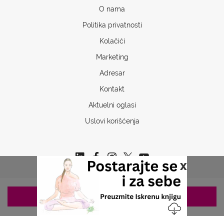
O nama
Politika privatnosti
Kolačići
Marketing
Adresar
Kontakt
Aktuelni oglasi
Uslovi korišćenja
x
ZAKAZIVANJE 063/687-460
Copyrights © 2026 Sva prava www.stetoskop.info