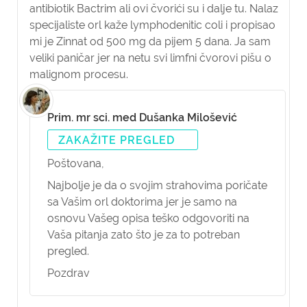
antibiotik Bactrim ali ovi čvorići su i dalje tu. Nalaz
specijaliste orl kaže lymphodenitic coli i propisao
mi je Zinnat od 500 mg da pijem 5 dana. Ja sam
veliki paničar jer na netu svi limfni čvorovi pišu o
malignom procesu.
Prim. mr sci. med Dušanka Milošević
ZAKAŽITE PREGLED
Poštovana,
Najbolje je da o svojim strahovima poričate
sa Vašim orl doktorima jer je samo na
osnovu Vašeg opisa teško odgovoriti na
Vaša pitanja zato što je za to potreban
pregled.
Pozdrav