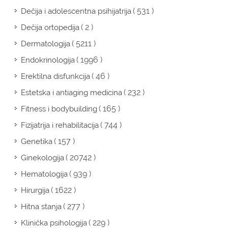
( 531 )
Dečija i adolescentna psihijatrija
( 2 )
Dečija ortopedija
( 5211 )
Dermatologija
( 1996 )
Endokrinologija
( 46 )
Erektilna disfunkcija
( 232 )
Estetska i antiaging medicina
( 165 )
Fitness i bodybuilding
( 744 )
Fizijatrija i rehabilitacija
( 157 )
Genetika
( 20742 )
Ginekologija
( 939 )
Hematologija
( 1622 )
Hirurgija
( 277 )
Hitna stanja
( 229 )
Klinička psihologija