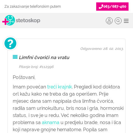
Za zakazivanje telefonskim putem
063/687-460
Odgovoreno: 28. 02. 2013.
Limfni čvorići na vratu
Pitanje broj: #112996
Poštovani,
Imam povećan
treći krajnik
. Pregledi kod doktora
orl kažu kako ne treba da ga operišem. Prije
mjesec dana sam napipala dva limfna čvorića,
radila sam urinokulturu, bris nosa i grla, hormonski
status, i sve je u redu. Već nekoliko godina imam
problema sa
aknama
u predjelu brade, nosa i lica
koji naprave gnojne hematome. Popila sam