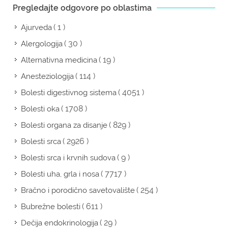
Pregledajte odgovore po oblastima
( 1 )
Ajurveda
( 30 )
Alergologija
( 19 )
Alternativna medicina
( 114 )
Anesteziologija
( 4051 )
Bolesti digestivnog sistema
( 1708 )
Bolesti oka
( 829 )
Bolesti organa za disanje
( 2926 )
Bolesti srca
( 9 )
Bolesti srca i krvnih sudova
( 7717 )
Bolesti uha, grla i nosa
( 254 )
Bračno i porodično savetovalište
( 611 )
Bubrežne bolesti
( 29 )
Dečija endokrinologija