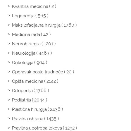
( 2 )
Kvantna medicina
( 565 )
Logopedija
( 1760 )
Maksilofacijalna hirurgija
( 42 )
Medicina rada
( 1201 )
Neurohirurgija
( 4463 )
Neurologija
( 904 )
Onkologija
( 20 )
Oporavak posle trudnoće
( 2142 )
Opšta medicina
( 1766 )
Ortopedija
( 2044 )
Pedijatrija
( 2436 )
Plastična hirurgija
( 1435 )
Pravilna ishrana
( 1292 )
Pravilna upotreba lekova