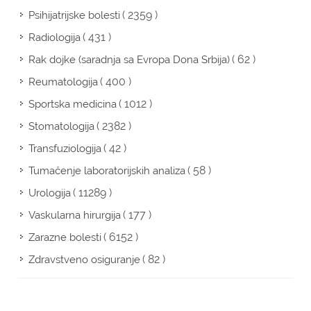
( 2359 )
Psihijatrijske bolesti
( 431 )
Radiologija
( 62 )
Rak dojke (saradnja sa Evropa Dona Srbija)
( 400 )
Reumatologija
( 1012 )
Sportska medicina
( 2382 )
Stomatologija
( 42 )
Transfuziologija
( 58 )
Tumačenje laboratorijskih analiza
( 11289 )
Urologija
( 177 )
Vaskularna hirurgija
( 6152 )
Zarazne bolesti
( 82 )
Zdravstveno osiguranje