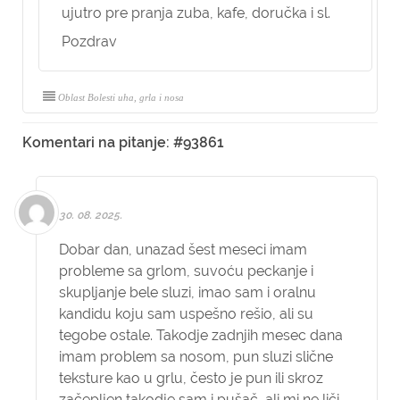
ujutro pre pranja zuba, kafe, doručka i sl.
Pozdrav
Oblast Bolesti uha, grla i nosa
Komentari na pitanje: #93861
30. 08. 2025.
Dobar dan, unazad šest meseci imam
probleme sa grlom, suvoću peckanje i
skupljanje bele sluzi, imao sam i oralnu
kandidu koju sam uspešno rešio, ali su
tegobe ostale. Takodje zadnjih mesec dana
imam problem sa nosom, pun sluzi slične
teksture kao u grlu, često je pun ili skroz
začepljen takodje sam i pušač, ali mi ne liči