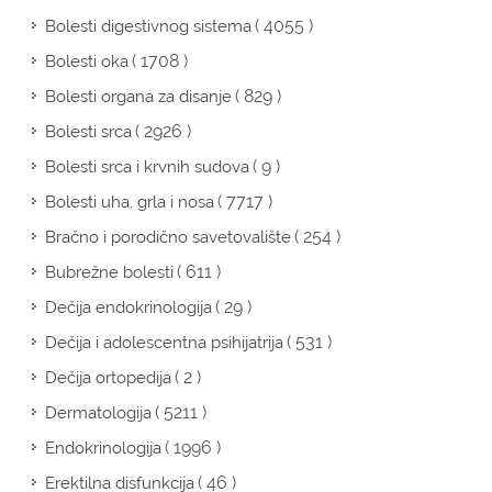
( 4055 )
Bolesti digestivnog sistema
( 1708 )
Bolesti oka
( 829 )
Bolesti organa za disanje
( 2926 )
Bolesti srca
( 9 )
Bolesti srca i krvnih sudova
( 7717 )
Bolesti uha, grla i nosa
( 254 )
Bračno i porodično savetovalište
( 611 )
Bubrežne bolesti
( 29 )
Dečija endokrinologija
( 531 )
Dečija i adolescentna psihijatrija
( 2 )
Dečija ortopedija
( 5211 )
Dermatologija
( 1996 )
Endokrinologija
( 46 )
Erektilna disfunkcija