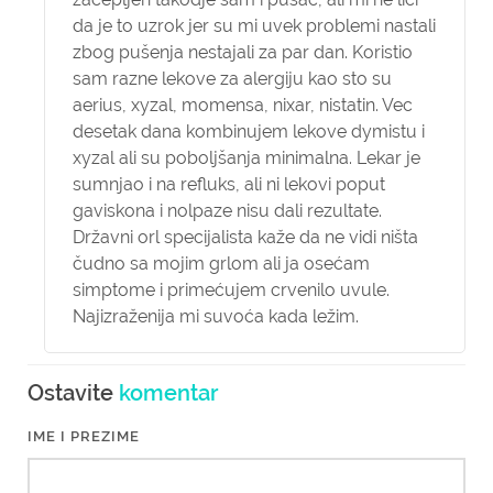
da je to uzrok jer su mi uvek problemi nastali
zbog pušenja nestajali za par dan. Koristio
sam razne lekove za alergiju kao sto su
aerius, xyzal, momensa, nixar, nistatin. Vec
desetak dana kombinujem lekove dymistu i
xyzal ali su poboljšanja minimalna. Lekar je
sumnjao i na refluks, ali ni lekovi poput
gaviskona i nolpaze nisu dali rezultate.
Državni orl specijalista kaže da ne vidi ništa
čudno sa mojim grlom ali ja osećam
simptome i primećujem crvenilo uvule.
Najizraženija mi suvoća kada ležim.
Ostavite
komentar
IME I PREZIME