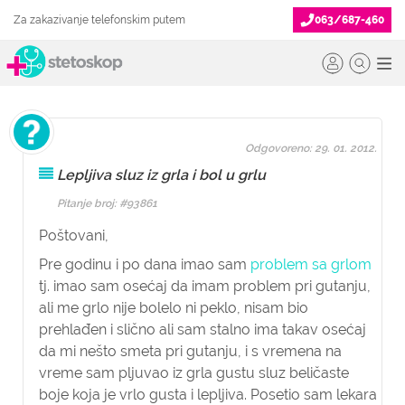
Za zakazivanje telefonskim putem
063/687-460
Odgovoreno: 29. 01. 2012.
Lepljiva sluz iz grla i bol u grlu
Pitanje broj: #93861
Poštovani,
Pre godinu i po dana imao sam
problem sa grlom
tj. imao sam osećaj da imam problem pri gutanju,
ali me grlo nije bolelo ni peklo, nisam bio
prehlađen i slično ali sam stalno ima takav osećaj
da mi nešto smeta pri gutanju, i s vremena na
vreme sam pljuvao iz grla gustu sluz beličaste
boje koja je vrlo gusta i lepljiva. Posetio sam lekara