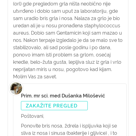
(orl) gde pregledom grla ništa neobično nije
utvrđeno i dobio sam uput za laboratoriju, gde
sam uradio bris grla i nosa. Nalaza za grlo je bio
uredan ali je u nosu pronađena staphylococcus
aureus. Dobio sam Gentamicin koji sam mazao u
nos. Nakon terpaje izgledalo je da se malo sve to
stabilizovalo, ali sad posle godinu i po dana,
ponovo imam isti problem sa grlom, osećaj
knedle, belo-žuta gusta, lepljiva sluz iz grla i vrlo
neprijatan miris u nosu, pogotovo kad kijam.
Molim Vas za savet.
Prim. mr sci. med Dušanka Milošević
ZAKAŽITE PREGLED
Poštovani,
Ponovite bris nosa, ždrela i ispljuvka koji se
sliva iz nosa i sinusa (bakterije i gljivice) , i to