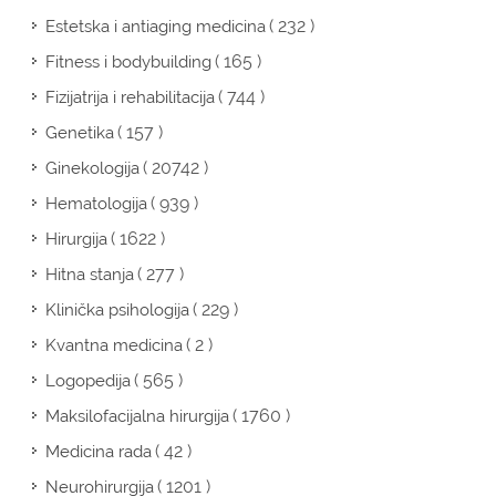
( 232 )
Estetska i antiaging medicina
( 165 )
Fitness i bodybuilding
( 744 )
Fizijatrija i rehabilitacija
( 157 )
Genetika
( 20742 )
Ginekologija
( 939 )
Hematologija
( 1622 )
Hirurgija
( 277 )
Hitna stanja
( 229 )
Klinička psihologija
( 2 )
Kvantna medicina
( 565 )
Logopedija
( 1760 )
Maksilofacijalna hirurgija
( 42 )
Medicina rada
( 1201 )
Neurohirurgija