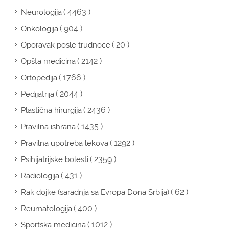
( 4463 )
Neurologija
( 904 )
Onkologija
( 20 )
Oporavak posle trudnoće
( 2142 )
Opšta medicina
( 1766 )
Ortopedija
( 2044 )
Pedijatrija
( 2436 )
Plastična hirurgija
( 1435 )
Pravilna ishrana
( 1292 )
Pravilna upotreba lekova
( 2359 )
Psihijatrijske bolesti
( 431 )
Radiologija
( 62 )
Rak dojke (saradnja sa Evropa Dona Srbija)
( 400 )
Reumatologija
( 1012 )
Sportska medicina