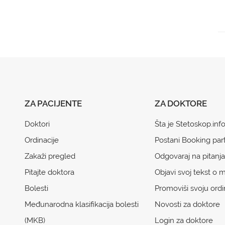
ZA PACIJENTE
ZA DOKTORE
Doktori
Šta je Stetoskop.inf
Ordinacije
Postani Booking par
Zakaži pregled
Odgovaraj na pitanja
Pitajte doktora
Objavi svoj tekst o m
Bolesti
Promoviši svoju ordi
Međunarodna klasifikacija bolesti
Novosti za doktore
(MKB)
Login za doktore