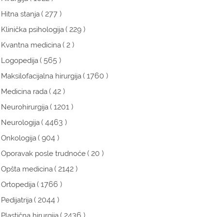
( 277 )
Hitna stanja
( 229 )
Klinička psihologija
( 2 )
Kvantna medicina
( 565 )
Logopedija
( 1760 )
Maksilofacijalna hirurgija
( 42 )
Medicina rada
( 1201 )
Neurohirurgija
( 4463 )
Neurologija
( 904 )
Onkologija
( 20 )
Oporavak posle trudnoće
( 2142 )
Opšta medicina
( 1766 )
Ortopedija
( 2044 )
Pedijatrija
( 2436 )
Plastična hirurgija