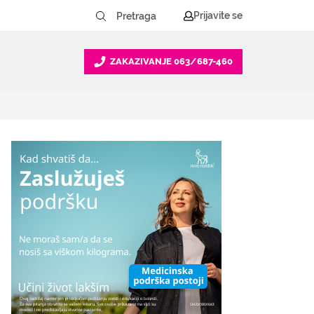
Prijavite se
ZAKAZIVANJE
063/687-460