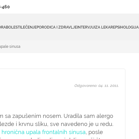
-460
ORA
BOLESTI
LEČENJE
PORODICA I ZDRAVLJE
INTERVJUI
ZA LEKARE
PSIHOLOGIJA
upale sinusa
Odgovoreno: 04. 11. 2011.
m sa zapušenim nosem. Uradila sam alergo
 žlezde i krvnu sliku, sve navedeno je u redu.
a
hronična upala frontalnih sinusa
, posle