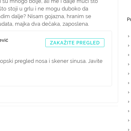
i su mnogo bolje, ali me i dalje muči što
o stoji u grlu i ne mogu duboko da
dim dalje? Nisam gojazna, hranim se
P
 udata, majka dva dečaka, zaposlena.
ević
ZAKAŽITE PREGLED
opski pregled nosa i skener sinusa. Javite