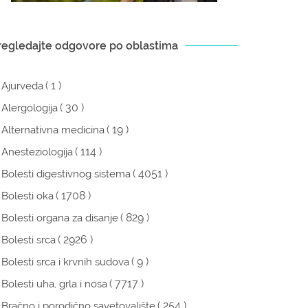
regledajte odgovore po oblastima
( 1 )
Ajurveda
( 30 )
Alergologija
( 19 )
Alternativna medicina
( 114 )
Anesteziologija
( 4051 )
Bolesti digestivnog sistema
( 1708 )
Bolesti oka
( 829 )
Bolesti organa za disanje
( 2926 )
Bolesti srca
( 9 )
Bolesti srca i krvnih sudova
( 7717 )
Bolesti uha, grla i nosa
( 254 )
Bračno i porodično savetovalište