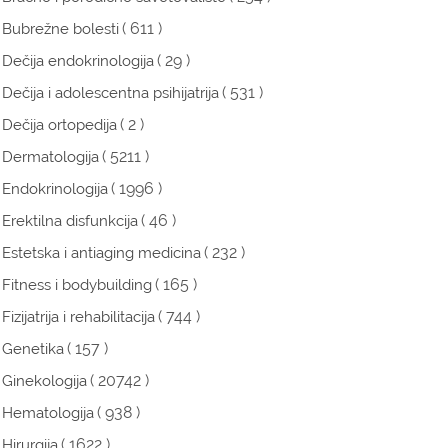
( 611 )
Bubrežne bolesti
( 29 )
Dečija endokrinologija
( 531 )
Dečija i adolescentna psihijatrija
( 2 )
Dečija ortopedija
( 5211 )
Dermatologija
( 1996 )
Endokrinologija
( 46 )
Erektilna disfunkcija
( 232 )
Estetska i antiaging medicina
( 165 )
Fitness i bodybuilding
( 744 )
Fizijatrija i rehabilitacija
( 157 )
Genetika
( 20742 )
Ginekologija
( 938 )
Hematologija
( 1622 )
Hirurgija