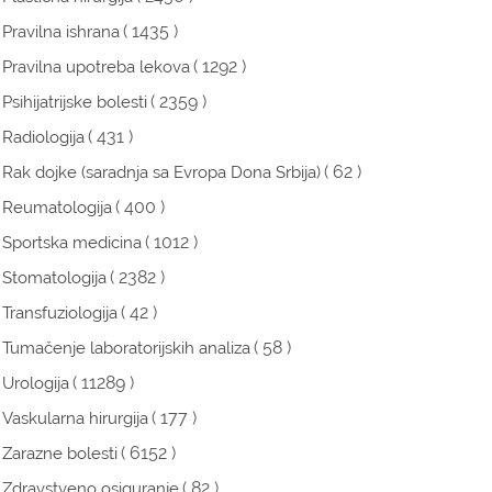
( 1435 )
Pravilna ishrana
( 1292 )
Pravilna upotreba lekova
( 2359 )
Psihijatrijske bolesti
( 431 )
Radiologija
( 62 )
Rak dojke (saradnja sa Evropa Dona Srbija)
( 400 )
Reumatologija
( 1012 )
Sportska medicina
( 2382 )
Stomatologija
( 42 )
Transfuziologija
( 58 )
Tumačenje laboratorijskih analiza
( 11289 )
Urologija
( 177 )
Vaskularna hirurgija
( 6152 )
Zarazne bolesti
( 82 )
Zdravstveno osiguranje