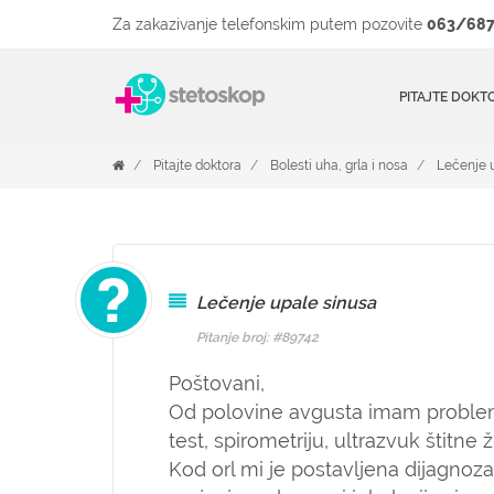
Za zakazivanje telefonskim putem pozovite
063/687
PITAJTE DOKT
Pitajte doktora
Bolesti uha, grla i nosa
Lečenje 
Lečenje upale sinusa
Pitanje broj: #89742
Poštovani,
Od polovine avgusta imam proble
test, spirometriju, ultrazvuk štitne
Kod orl mi je postavljena dijagnoz