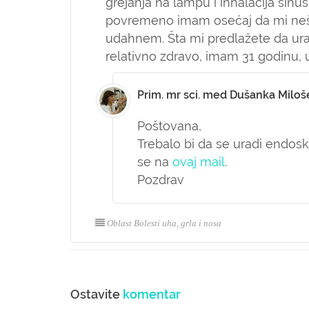
grejanja na lampu i inhalacija sinus
povremeno imam osećaj da mi nešt
udahnem. Šta mi predlažete da ura
relativno zdravo, imam 31 godinu,
Prim. mr sci. med Dušanka Miloš
Poštovana,
Trebalo bi da se uradi endosk
se na
ovaj mail
.
Pozdrav
Oblast Bolesti uha, grla i nosa
Ostavite
komentar