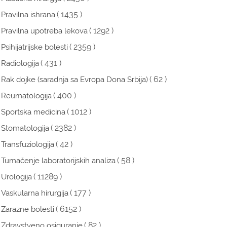
( 1435 )
Pravilna ishrana
( 1292 )
Pravilna upotreba lekova
( 2359 )
Psihijatrijske bolesti
( 431 )
Radiologija
( 62 )
Rak dojke (saradnja sa Evropa Dona Srbija)
( 400 )
Reumatologija
( 1012 )
Sportska medicina
( 2382 )
Stomatologija
( 42 )
Transfuziologija
( 58 )
Tumačenje laboratorijskih analiza
( 11289 )
Urologija
( 177 )
Vaskularna hirurgija
( 6152 )
Zarazne bolesti
( 82 )
Zdravstveno osiguranje