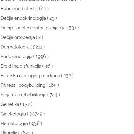
( 611 )
Bubrežne bolesti
( 29 )
Dečija endokrinologija
( 531 )
Dečija i adolescentna psihijatrija
( 2 )
Dečija ortopedija
( 5211 )
Dermatologija
( 1996 )
Endokrinologija
( 46 )
Erektilna disfunkcija
( 232 )
Estetska i antiaging medicina
( 165 )
Fitness i bodybuilding
( 744 )
Fizijatrija i rehabilitacija
( 157 )
Genetika
( 20742 )
Ginekologija
( 938 )
Hematologija
( 1622 )
Hirurgija