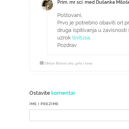
Prim. mr sci. med Dušanka Miloš
Poštovani,
Prvo je potrebno obaviti orl 
druga ispitivanja u zavisnost
uzrok
tinitusa
.
Pozdrav
Oblast Bolesti uha, grla i nosa
Ostavite
komentar
IME I PREZIME