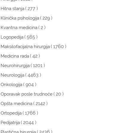
( 277 )
Hitna stanja
( 229 )
Klinička psihologija
( 2 )
Kvantna medicina
( 565 )
Logopedija
( 1760 )
Maksilofacijalna hirurgija
( 42 )
Medicina rada
( 1201 )
Neurohirurgija
( 4463 )
Neurologija
( 904 )
Onkologija
( 20 )
Oporavak posle trudnoće
( 2142 )
Opšta medicina
( 1766 )
Ortopedija
( 2044 )
Pedijatrija
( 2436 )
Plastična hirurgija