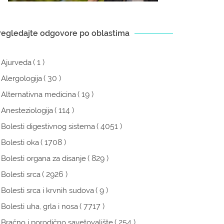
regledajte odgovore po oblastima
( 1 )
Ajurveda
( 30 )
Alergologija
( 19 )
Alternativna medicina
( 114 )
Anesteziologija
( 4051 )
Bolesti digestivnog sistema
( 1708 )
Bolesti oka
( 829 )
Bolesti organa za disanje
( 2926 )
Bolesti srca
( 9 )
Bolesti srca i krvnih sudova
( 7717 )
Bolesti uha, grla i nosa
( 254 )
Bračno i porodično savetovalište