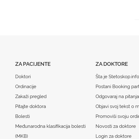
ZA PACIJENTE
ZA DOKTORE
Doktori
Šta je Stetoskop.inf
Ordinacije
Postani Booking par
Zakaži pregled
Odgovaraj na pitanja
Pitajte doktora
Objavi svoj tekst o m
Bolesti
Promoviši svoju ordi
Međunarodna klasifikacija bolesti
Novosti za doktore
(MKB)
Login za doktore