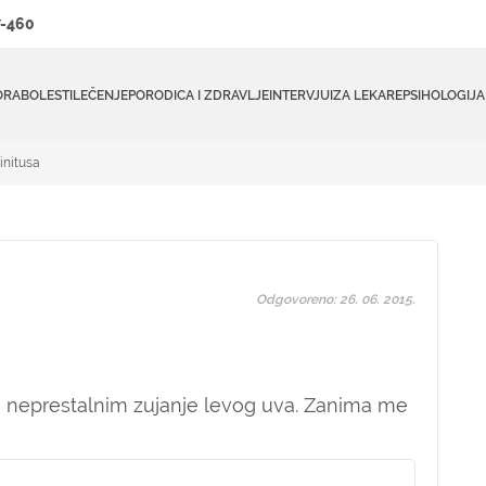
-460
ORA
BOLESTI
LEČENJE
PORODICA I ZDRAVLJE
INTERVJUI
ZA LEKARE
PSIHOLOGIJA
initusa
Odgovoreno: 26. 06. 2015.
neprestalnim zujanje levog uva. Zanima me