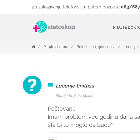
Za zakazivanje telefonskim putem pozovite
063/687
PITAJTE DOKT
Pitajte doktora
Bolesti uha, grla i nosa
Lečenje t
Lečenje tinitusa
Pitanje broj: #138244
Poštovani,
Imam problem već godinu dana sa 
šta bi to moglo da bude?