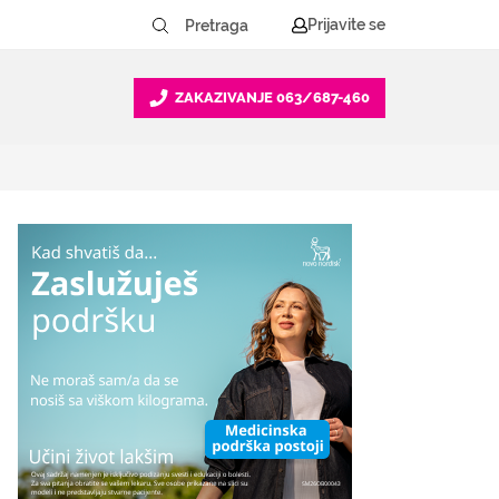
Prijavite se
ZAKAZIVANJE
063/687-460