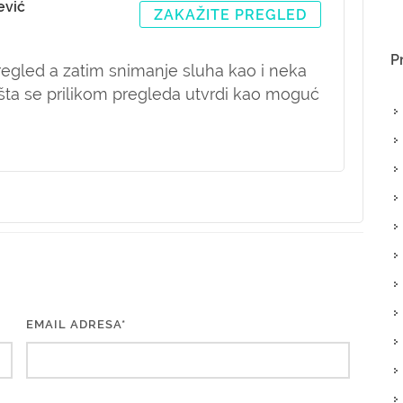
ević
ZAKAŽITE PREGLED
P
pregled a zatim snimanje sluha kao i neka
i šta se prilikom pregleda utvrdi kao moguć
EMAIL ADRESA*