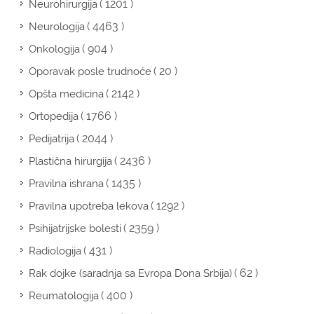
( 1201 )
Neurohirurgija
( 4463 )
Neurologija
( 904 )
Onkologija
( 20 )
Oporavak posle trudnoće
( 2142 )
Opšta medicina
( 1766 )
Ortopedija
( 2044 )
Pedijatrija
( 2436 )
Plastična hirurgija
( 1435 )
Pravilna ishrana
( 1292 )
Pravilna upotreba lekova
( 2359 )
Psihijatrijske bolesti
( 431 )
Radiologija
( 62 )
Rak dojke (saradnja sa Evropa Dona Srbija)
( 400 )
Reumatologija