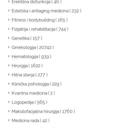
( 46 )
Erektilna disfunkcija
( 232 )
Estetska i antiaging medicina
( 165 )
Fitness i bodybuilding
( 744 )
Fizijatrija i rehabilitacija
( 157 )
Genetika
( 20742 )
Ginekologija
( 939 )
Hematologija
( 1622 )
Hirurgija
( 277 )
Hitna stanja
( 229 )
Klinička psihologija
( 2 )
Kvantna medicina
( 565 )
Logopedija
( 1760 )
Maksilofacijalna hirurgija
( 42 )
Medicina rada