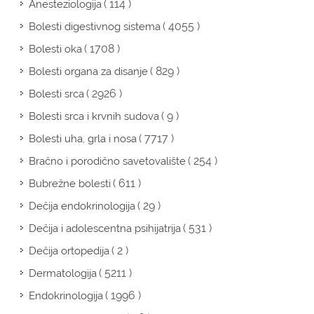
( 114 )
Anesteziologija
( 4055 )
Bolesti digestivnog sistema
( 1708 )
Bolesti oka
( 829 )
Bolesti organa za disanje
( 2926 )
Bolesti srca
( 9 )
Bolesti srca i krvnih sudova
( 7717 )
Bolesti uha, grla i nosa
( 254 )
Bračno i porodično savetovalište
( 611 )
Bubrežne bolesti
( 29 )
Dečija endokrinologija
( 531 )
Dečija i adolescentna psihijatrija
( 2 )
Dečija ortopedija
( 5211 )
Dermatologija
( 1996 )
Endokrinologija