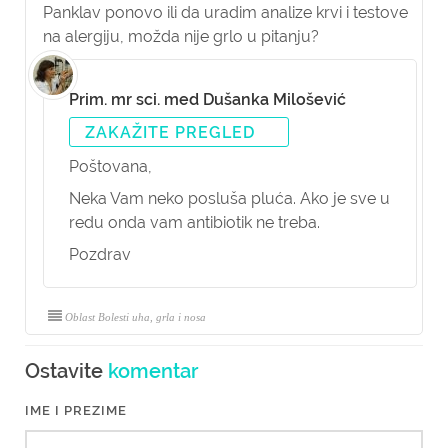
Panklav ponovo ili da uradim analize krvi i testove
na alergiju, možda nije grlo u pitanju?
Prim. mr sci. med Dušanka Milošević
ZAKAŽITE PREGLED
Poštovana,
Neka Vam neko posluša pluća. Ako je sve u
redu onda vam antibiotik ne treba.
Pozdrav
Oblast Bolesti uha, grla i nosa
Ostavite
komentar
IME I PREZIME