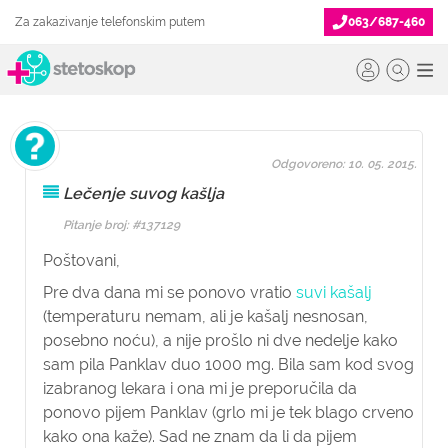
Za zakazivanje telefonskim putem
063/687-460
Odgovoreno: 10. 05. 2015.
Lečenje suvog kašlja
Pitanje broj: #137129
Poštovani,
Pre dva dana mi se ponovo vratio
suvi kašalj
(temperaturu nemam, ali je kašalj nesnosan,
posebno noću), a nije prošlo ni dve nedelje kako
sam pila Panklav duo 1000 mg. Bila sam kod svog
izabranog lekara i ona mi je preporučila da
ponovo pijem Panklav (grlo mi je tek blago crveno
kako ona kaže). Sad ne znam da li da pijem