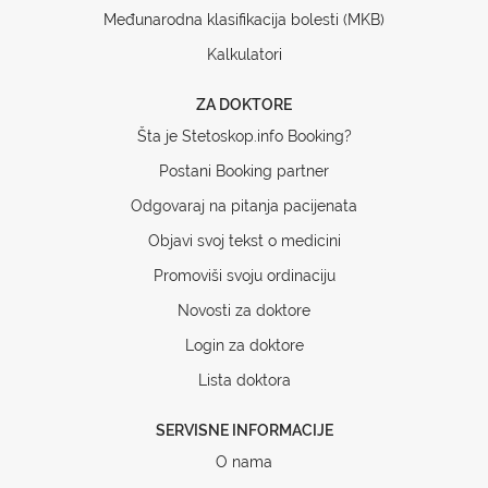
Međunarodna klasifikacija bolesti (MKB)
Kalkulatori
ZA DOKTORE
Šta je Stetoskop.info Booking?
Postani Booking partner
Odgovaraj na pitanja pacijenata
Objavi svoj tekst o medicini
Promoviši svoju ordinaciju
Novosti za doktore
Login za doktore
Lista doktora
SERVISNE INFORMACIJE
O nama