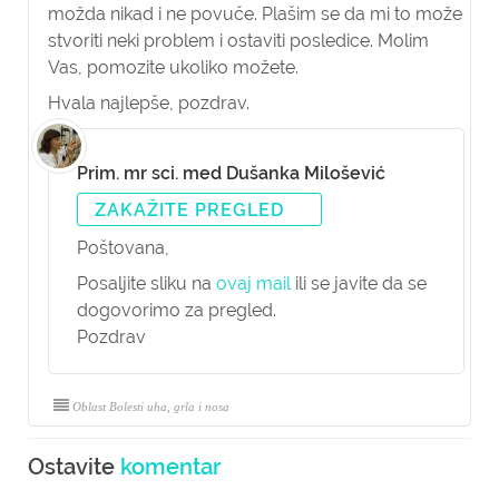
možda nikad i ne povuče. Plašim se da mi to može
stvoriti neki problem i ostaviti posledice. Molim
Vas, pomozite ukoliko možete.
Hvala najlepše, pozdrav.
Prim. mr sci. med Dušanka Milošević
ZAKAŽITE PREGLED
Poštovana,
Posaljite sliku na
ovaj mail
ili se javite da se
dogovorimo za pregled.
Pozdrav
Oblast Bolesti uha, grla i nosa
Ostavite
komentar