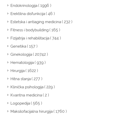
( 1996 )
Endokrinologija
( 46 )
Erektilna disfunkcija
( 232 )
Estetska i antiaging medicina
( 165 )
Fitness i bodybuilding
( 744 )
Fizijatrija i rehabilitacija
( 157 )
Genetika
( 20742 )
Ginekologija
( 939 )
Hematologija
( 1622 )
Hirurgija
( 277 )
Hitna stanja
( 229 )
Klinička psihologija
( 2 )
Kvantna medicina
( 565 )
Logopedija
( 1760 )
Maksilofacijalna hirurgija