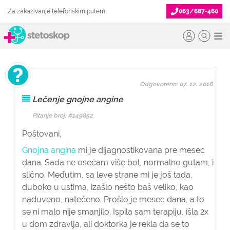
Za zakazivanje telefonskim putem
063/687-460
Odgovoreno: 07. 12. 2016.
Lečenje gnojne angine
Pitanje broj: #149852
Poštovani,
Gnojna angina
mi je dijagnostikovana pre mesec
dana. Sada ne osećam više bol, normalno gutam, i
slično. Međutim, sa leve strane mi je još tada,
duboko u ustima, izašlo nešto baš veliko, kao
naduveno, natečeno. Prošlo je mesec dana, a to
se ni malo nije smanjilo. Ispila sam terapiju, išla 2x
u dom zdravlja, ali doktorka je rekla da se to