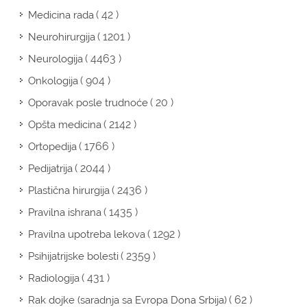
( 42 )
Medicina rada
( 1201 )
Neurohirurgija
( 4463 )
Neurologija
( 904 )
Onkologija
( 20 )
Oporavak posle trudnoće
( 2142 )
Opšta medicina
( 1766 )
Ortopedija
( 2044 )
Pedijatrija
( 2436 )
Plastična hirurgija
( 1435 )
Pravilna ishrana
( 1292 )
Pravilna upotreba lekova
( 2359 )
Psihijatrijske bolesti
( 431 )
Radiologija
( 62 )
Rak dojke (saradnja sa Evropa Dona Srbija)