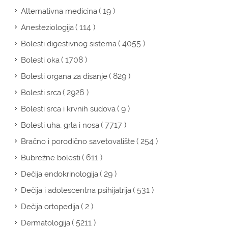
( 19 )
Alternativna medicina
( 114 )
Anesteziologija
( 4055 )
Bolesti digestivnog sistema
( 1708 )
Bolesti oka
( 829 )
Bolesti organa za disanje
( 2926 )
Bolesti srca
( 9 )
Bolesti srca i krvnih sudova
( 7717 )
Bolesti uha, grla i nosa
( 254 )
Bračno i porodično savetovalište
( 611 )
Bubrežne bolesti
( 29 )
Dečija endokrinologija
( 531 )
Dečija i adolescentna psihijatrija
( 2 )
Dečija ortopedija
( 5211 )
Dermatologija