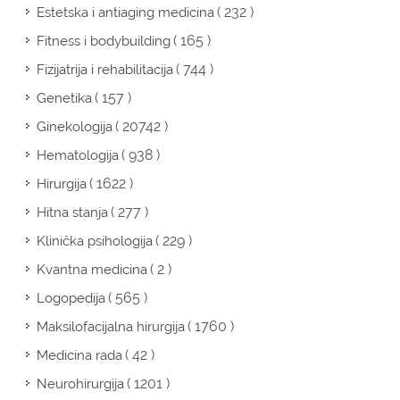
( 232 )
Estetska i antiaging medicina
( 165 )
Fitness i bodybuilding
( 744 )
Fizijatrija i rehabilitacija
( 157 )
Genetika
( 20742 )
Ginekologija
( 938 )
Hematologija
( 1622 )
Hirurgija
( 277 )
Hitna stanja
( 229 )
Klinička psihologija
( 2 )
Kvantna medicina
( 565 )
Logopedija
( 1760 )
Maksilofacijalna hirurgija
( 42 )
Medicina rada
( 1201 )
Neurohirurgija