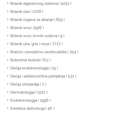
( 4051 )
Bolesti digestivnog sistema
( 1708 )
Bolesti oka
( 829 )
Bolesti organa za disanje
( 2926 )
Bolesti srca
( 9 )
Bolesti srca i krvnih sudova
( 7717 )
Bolesti uha, grla i nosa
( 254 )
Bračno i porodično savetovalište
( 611 )
Bubrežne bolesti
( 29 )
Dečija endokrinologija
( 531 )
Dečija i adolescentna psihijatrija
( 2 )
Dečija ortopedija
( 5211 )
Dermatologija
( 1996 )
Endokrinologija
( 46 )
Erektilna disfunkcija