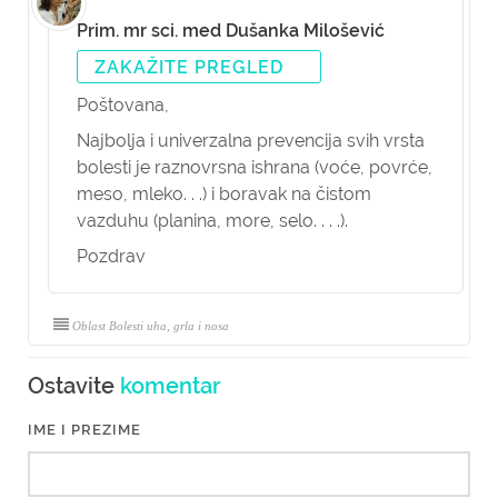
Prim. mr sci. med Dušanka Milošević
ZAKAŽITE PREGLED
Poštovana,
Najbolja i univerzalna prevencija svih vrsta
bolesti je raznovrsna ishrana (voće, povrće,
meso, mleko. . .) i boravak na čistom
vazduhu (planina, more, selo. . . .).
Pozdrav
Oblast Bolesti uha, grla i nosa
Ostavite
komentar
IME I PREZIME