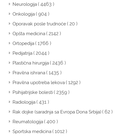
( 4463 )
Neurologija
( 904 )
Onkologija
( 20 )
Oporavak posle trudnoće
( 2142 )
Opšta medicina
( 1766 )
Ortopedija
( 2044 )
Pedijatrija
( 2436 )
Plastična hirurgija
( 1435 )
Pravilna ishrana
( 1292 )
Pravilna upotreba lekova
( 2359 )
Psihijatrijske bolesti
( 431 )
Radiologija
( 62 )
Rak dojke (saradnja sa Evropa Dona Srbija)
( 400 )
Reumatologija
( 1012 )
Sportska medicina