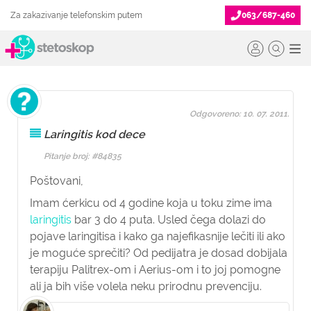
Za zakazivanje telefonskim putem
063/687-460
Odgovoreno: 10. 07. 2011.
Laringitis kod dece
Pitanje broj: #84835
Poštovani,
Imam ćerkicu od 4 godine koja u toku zime ima
laringitis
bar 3 do 4 puta. Usled čega dolazi do
pojave laringitisa i kako ga najefikasnije lečiti ili ako
je moguće sprečiti? Od pedijatra je dosad dobijala
terapiju Palitrex-om i Aerius-om i to joj pomogne
ali ja bih više volela neku prirodnu prevenciju.