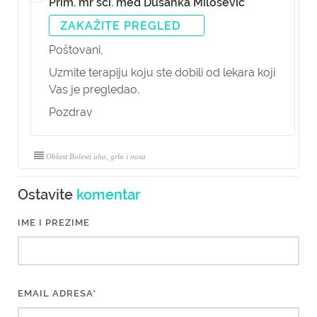
Prim. mr sci. med Dušanka Milošević
ZAKAŽITE PREGLED
Poštovani,
Uzmite terapiju koju ste dobili od lekara koji
Vas je pregledao.
Pozdrav
Oblast Bolesti uha, grla i nosa
Ostavite
komentar
IME I PREZIME
EMAIL ADRESA*