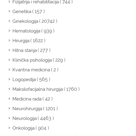
( 744 )
Fizijatrija i rehabilitacija
( 157 )
Genetika
( 20742 )
Ginekologija
( 939 )
Hematologija
( 1622 )
Hirurgija
( 277 )
Hitna stanja
( 229 )
Klinička psihologija
( 2 )
Kvantna medicina
( 565 )
Logopedija
( 1760 )
Maksilofacijalna hirurgija
( 42 )
Medicina rada
( 1201 )
Neurohirurgija
( 4463 )
Neurologija
( 904 )
Onkologija