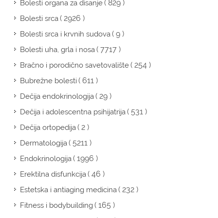
( 829 )
Bolesti organa za disanje
( 2926 )
Bolesti srca
( 9 )
Bolesti srca i krvnih sudova
( 7717 )
Bolesti uha, grla i nosa
( 254 )
Bračno i porodično savetovalište
( 611 )
Bubrežne bolesti
( 29 )
Dečija endokrinologija
( 531 )
Dečija i adolescentna psihijatrija
( 2 )
Dečija ortopedija
( 5211 )
Dermatologija
( 1996 )
Endokrinologija
( 46 )
Erektilna disfunkcija
( 232 )
Estetska i antiaging medicina
( 165 )
Fitness i bodybuilding