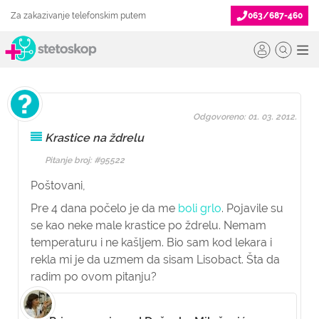
Za zakazivanje telefonskim putem
063/687-460
Odgovoreno: 01. 03. 2012.
Krastice na ždrelu
Pitanje broj: #95522
Poštovani,
Pre 4 dana počelo je da me
boli grlo
. Pojavile su
se kao neke male krastice po ždrelu. Nemam
temperaturu i ne kašljem. Bio sam kod lekara i
rekla mi je da uzmem da sisam Lisobact. Šta da
radim po ovom pitanju?