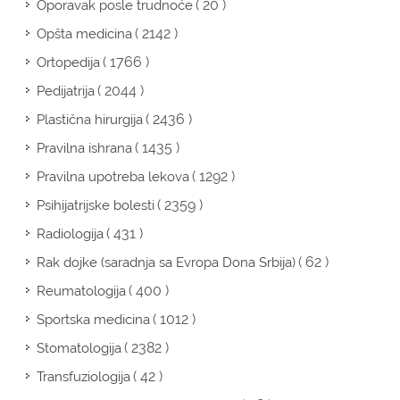
( 20 )
Oporavak posle trudnoće
( 2142 )
Opšta medicina
( 1766 )
Ortopedija
( 2044 )
Pedijatrija
( 2436 )
Plastična hirurgija
( 1435 )
Pravilna ishrana
( 1292 )
Pravilna upotreba lekova
( 2359 )
Psihijatrijske bolesti
( 431 )
Radiologija
( 62 )
Rak dojke (saradnja sa Evropa Dona Srbija)
( 400 )
Reumatologija
( 1012 )
Sportska medicina
( 2382 )
Stomatologija
( 42 )
Transfuziologija