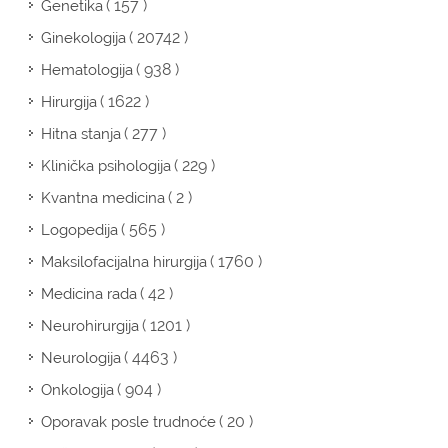
( 157 )
Genetika
( 20742 )
Ginekologija
( 938 )
Hematologija
( 1622 )
Hirurgija
( 277 )
Hitna stanja
( 229 )
Klinička psihologija
( 2 )
Kvantna medicina
( 565 )
Logopedija
( 1760 )
Maksilofacijalna hirurgija
( 42 )
Medicina rada
( 1201 )
Neurohirurgija
( 4463 )
Neurologija
( 904 )
Onkologija
( 20 )
Oporavak posle trudnoće