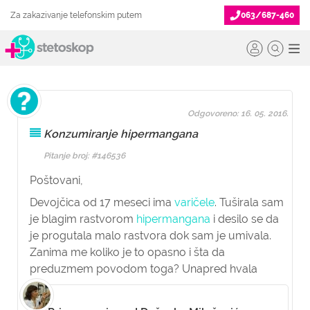
Za zakazivanje telefonskim putem
063/687-460
Odgovoreno: 16. 05. 2016.
Konzumiranje hipermangana
Pitanje broj: #146536
Poštovani,
Devojčica od 17 meseci ima
varičele
. Tuširala sam
je blagim rastvorom
hipermangana
i desilo se da
je progutala malo rastvora dok sam je umivala.
Zanima me koliko je to opasno i šta da
preduzmem povodom toga? Unapred hvala