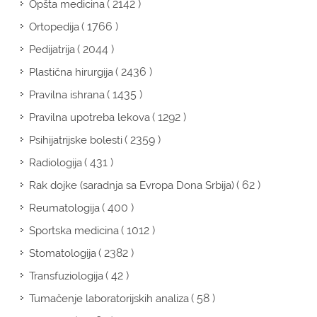
( 2142 )
Opšta medicina
( 1766 )
Ortopedija
( 2044 )
Pedijatrija
( 2436 )
Plastična hirurgija
( 1435 )
Pravilna ishrana
( 1292 )
Pravilna upotreba lekova
( 2359 )
Psihijatrijske bolesti
( 431 )
Radiologija
( 62 )
Rak dojke (saradnja sa Evropa Dona Srbija)
( 400 )
Reumatologija
( 1012 )
Sportska medicina
( 2382 )
Stomatologija
( 42 )
Transfuziologija
( 58 )
Tumačenje laboratorijskih analiza