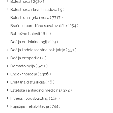
( 2926 )
Bolesti srca
( 9 )
Bolesti srca i krvnih sudova
( 7717 )
Bolesti uha, grla i nosa
( 254 )
Bračno i porodično savetovalište
( 611 )
Bubrežne bolesti
( 29 )
Dečija endokrinologija
( 531 )
Dečija i adolescentna psihijatrija
( 2 )
Dečija ortopedija
( 5211 )
Dermatologija
( 1996 )
Endokrinologija
( 46 )
Erektilna disfunkcija
( 232 )
Estetska i antiaging medicina
( 165 )
Fitness i bodybuilding
( 744 )
Fizijatrija i rehabilitacija