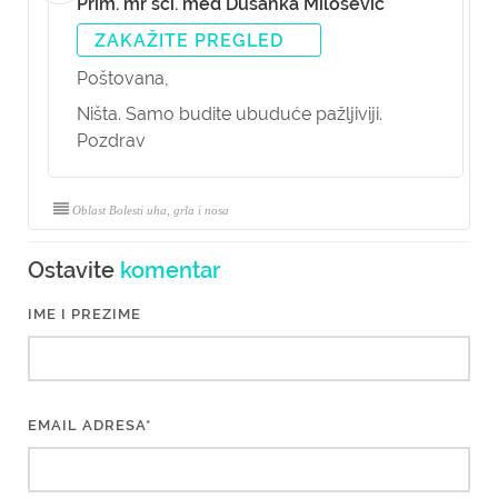
Prim. mr sci. med Dušanka Milošević
ZAKAŽITE PREGLED
Poštovana,
Ništa. Samo budite ubuduće pažljiviji.
Pozdrav
Oblast Bolesti uha, grla i nosa
Ostavite
komentar
IME I PREZIME
EMAIL ADRESA*