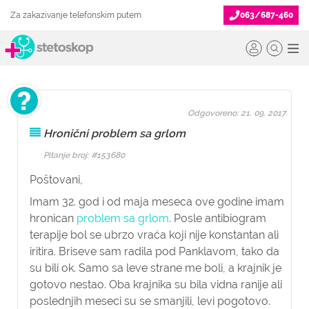
Za zakazivanje telefonskim putem
063/687-460
Odgovoreno: 21. 09. 2017.
Hronični problem sa grlom
Pitanje broj: #153680
Poštovani,
Imam 32. god i od maja meseca ove godine imam
hronican
problem sa grlom
. Posle antibiogram
terapije bol se ubrzo vraća koji nije konstantan ali
iritira. Briseve sam radila pod Panklavom, tako da
su bili ok. Samo sa leve strane me boli, a krajnik je
gotovo nestao. Oba krajnika su bila vidna ranije ali
poslednjih meseci su se smanjili, levi pogotovo.