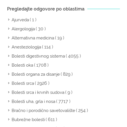
Pregledajte odgovore po oblastima
( 1 )
Ajurveda
( 30 )
Alergologija
( 19 )
Alternativna medicina
( 114 )
Anesteziologija
( 4055 )
Bolesti digestivnog sistema
( 1708 )
Bolesti oka
( 829 )
Bolesti organa za disanje
( 2926 )
Bolesti srca
( 9 )
Bolesti srca i krvnih sudova
( 7717 )
Bolesti uha, grla i nosa
( 254 )
Bračno i porodično savetovalište
( 611 )
Bubrežne bolesti