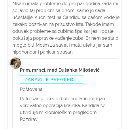
Nisam imala probleme do pre par godina kada mi
se javio taj problem sa grlom, samo je sada
učestalije. Kućni test na Candidu sa cašom vode je
itekako pozitivan na prisustvo iste. Takođe imam
oduvek probleme sa zubima tipa karijes, i posle
pokušaja popravke vađenje zuba. Brinem se šta bi
moglo biti. Molim za savet i malu utehu jer sam
hipohondar i paničar strašan.
Prim. mr sci. med Dušanka Milošević
ZAKAŽITE PREGLED
Poštovana,
Potreban je pregled otorinolaringologa i
verovatno operacija krajnika. Kandida se
utvrđuje mikrobiološkim pregledom.
Pozdrav