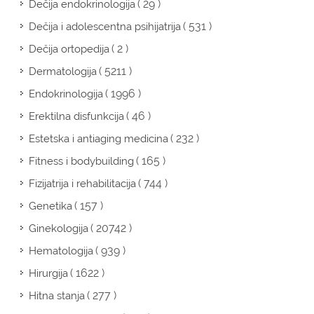
( 29 )
Dečija endokrinologija
( 531 )
Dečija i adolescentna psihijatrija
( 2 )
Dečija ortopedija
( 5211 )
Dermatologija
( 1996 )
Endokrinologija
( 46 )
Erektilna disfunkcija
( 232 )
Estetska i antiaging medicina
( 165 )
Fitness i bodybuilding
( 744 )
Fizijatrija i rehabilitacija
( 157 )
Genetika
( 20742 )
Ginekologija
( 939 )
Hematologija
( 1622 )
Hirurgija
( 277 )
Hitna stanja