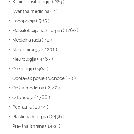
( 229 )
Klinička psihologija
( 2 )
Kvantna medicina
( 565 )
Logopedija
( 1760 )
Maksilofacijalna hirurgija
( 42 )
Medicina rada
( 1201 )
Neurohirurgija
( 4463 )
Neurologija
( 904 )
Onkologija
( 20 )
Oporavak posle trudnoće
( 2142 )
Opšta medicina
( 1766 )
Ortopedija
( 2044 )
Pedijatrija
( 2436 )
Plastična hirurgija
( 1435 )
Pravilna ishrana