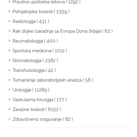
( 1292 )
Pravilna upotreba lekova
( 2359 )
Psihijatrijske bolesti
( 431 )
Radiologija
( 62 )
Rak dojke (saradnja sa Evropa Dona Srbija)
( 400 )
Reumatologija
( 1012 )
Sportska medicina
( 2382 )
Stomatologija
( 42 )
Transfuziologija
( 58 )
Tumačenje laboratorijskih analiza
( 11289 )
Urologija
( 177 )
Vaskularna hirurgija
( 6152 )
Zarazne bolesti
( 82 )
Zdravstveno osiguranje