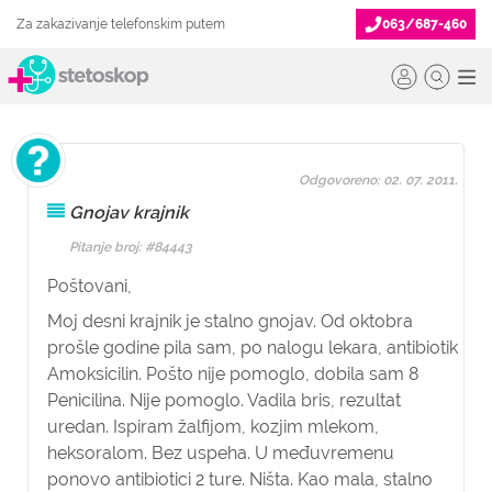
Za zakazivanje telefonskim putem
063/687-460
Odgovoreno: 02. 07. 2011.
Gnojav krajnik
Pitanje broj: #84443
Poštovani,
Moj desni krajnik je stalno gnojav. Od oktobra
prošle godine pila sam, po nalogu lekara, antibiotik
Amoksicilin. Pošto nije pomoglo, dobila sam 8
Penicilina. Nije pomoglo. Vadila bris, rezultat
uredan. Ispiram žalfijom, kozjim mlekom,
heksoralom. Bez uspeha. U međuvremenu
ponovo antibiotici 2 ture. Ništa. Kao mala, stalno