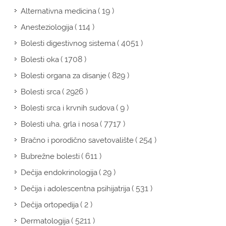
( 19 )
Alternativna medicina
( 114 )
Anesteziologija
( 4051 )
Bolesti digestivnog sistema
( 1708 )
Bolesti oka
( 829 )
Bolesti organa za disanje
( 2926 )
Bolesti srca
( 9 )
Bolesti srca i krvnih sudova
( 7717 )
Bolesti uha, grla i nosa
( 254 )
Bračno i porodično savetovalište
( 611 )
Bubrežne bolesti
( 29 )
Dečija endokrinologija
( 531 )
Dečija i adolescentna psihijatrija
( 2 )
Dečija ortopedija
( 5211 )
Dermatologija