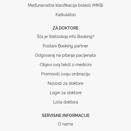
Međunarodna klasifikacija bolesti (MKB)
Kalkulatori
ZA DOKTORE
Šta je Stetoskop.info Booking?
Postani Booking partner
Odgovaraj na pitanja pacijenata
Objavi svoj tekst o medicini
Promoviši svoju ordinaciju
Novosti za doktore
Login za doktore
Lista doktora
SERVISNE INFORMACIJE
O nama