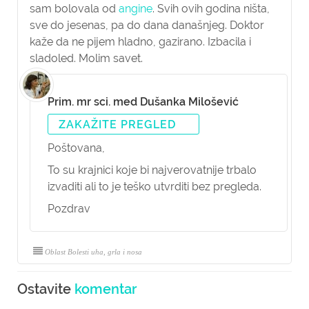
sam bolovala od
angine
. Svih ovih godina ništa,
sve do jesenas, pa do dana današnjeg. Doktor
kaže da ne pijem hladno, gazirano. Izbacila i
sladoled. Molim savet.
Prim. mr sci. med Dušanka Milošević
ZAKAŽITE PREGLED
Poštovana,
To su krajnici koje bi najverovatnije trbalo
izvaditi ali to je teško utvrditi bez pregleda.
Pozdrav
Oblast Bolesti uha, grla i nosa
Ostavite
komentar