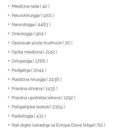
( 42 )
Medicina rada
( 1201 )
Neurohirurgija
( 4463 )
Neurologija
( 904 )
Onkologija
( 20 )
Oporavak posle trudnoće
( 2142 )
Opšta medicina
( 1766 )
Ortopedija
( 2044 )
Pedijatrija
( 2436 )
Plastična hirurgija
( 1435 )
Pravilna ishrana
( 1292 )
Pravilna upotreba lekova
( 2359 )
Psihijatrijske bolesti
( 431 )
Radiologija
( 62 )
Rak dojke (saradnja sa Evropa Dona Srbija)