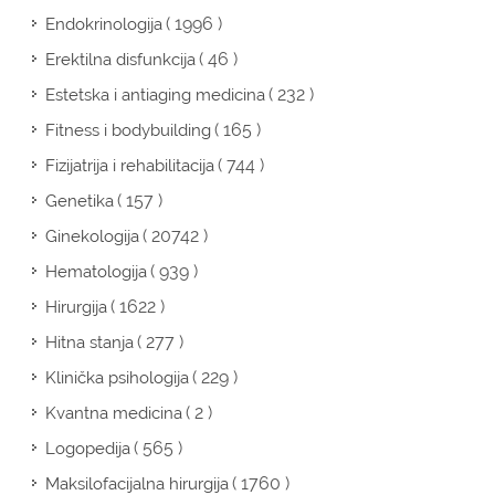
( 1996 )
Endokrinologija
( 46 )
Erektilna disfunkcija
( 232 )
Estetska i antiaging medicina
( 165 )
Fitness i bodybuilding
( 744 )
Fizijatrija i rehabilitacija
( 157 )
Genetika
( 20742 )
Ginekologija
( 939 )
Hematologija
( 1622 )
Hirurgija
( 277 )
Hitna stanja
( 229 )
Klinička psihologija
( 2 )
Kvantna medicina
( 565 )
Logopedija
( 1760 )
Maksilofacijalna hirurgija