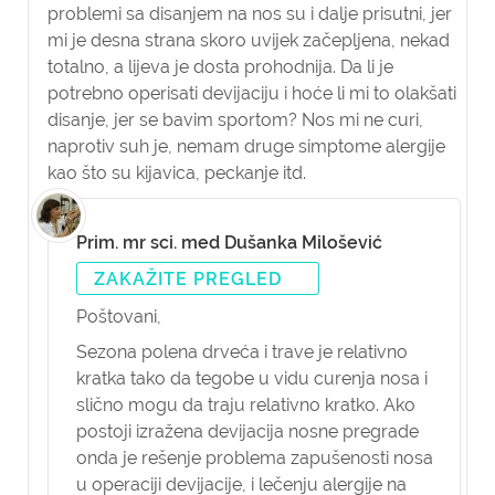
problemi sa disanjem na nos su i dalje prisutni, jer
mi je desna strana skoro uvijek začepljena, nekad
totalno, a lijeva je dosta prohodnija. Da li je
potrebno operisati devijaciju i hoće li mi to olakšati
disanje, jer se bavim sportom? Nos mi ne curi,
naprotiv suh je, nemam druge simptome alergije
kao što su kijavica, peckanje itd.
Prim. mr sci. med Dušanka Milošević
ZAKAŽITE PREGLED
Poštovani,
Sezona polena drveća i trave je relativno
kratka tako da tegobe u vidu curenja nosa i
slično mogu da traju relativno kratko. Ako
postoji izražena devijacija nosne pregrade
onda je rešenje problema zapušenosti nosa
u operaciji devijacije, i lečenju alergije na