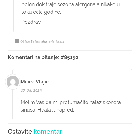
polen dok traje sezona alergena a nikako u
toku cele godine.
Pozdrav
Oblast Bolesti uha, grla i nosa
Komentari na pitanje: #85150
Milica Vlajic
27. 04. 2023.
Molim Vas da mi protumačite nalaz skenera
sinusa. Hvala ,unapred.
Ostavite
komentar