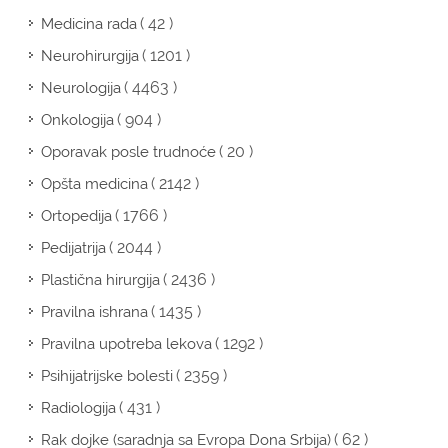
( 42 )
Medicina rada
( 1201 )
Neurohirurgija
( 4463 )
Neurologija
( 904 )
Onkologija
( 20 )
Oporavak posle trudnoće
( 2142 )
Opšta medicina
( 1766 )
Ortopedija
( 2044 )
Pedijatrija
( 2436 )
Plastična hirurgija
( 1435 )
Pravilna ishrana
( 1292 )
Pravilna upotreba lekova
( 2359 )
Psihijatrijske bolesti
( 431 )
Radiologija
( 62 )
Rak dojke (saradnja sa Evropa Dona Srbija)