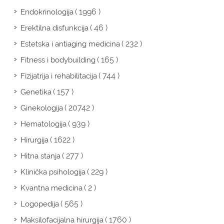
( 1996 )
Endokrinologija
( 46 )
Erektilna disfunkcija
( 232 )
Estetska i antiaging medicina
( 165 )
Fitness i bodybuilding
( 744 )
Fizijatrija i rehabilitacija
( 157 )
Genetika
( 20742 )
Ginekologija
( 939 )
Hematologija
( 1622 )
Hirurgija
( 277 )
Hitna stanja
( 229 )
Klinička psihologija
( 2 )
Kvantna medicina
( 565 )
Logopedija
( 1760 )
Maksilofacijalna hirurgija