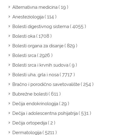
( 19 )
Alternativna medicina
( 114 )
Anesteziologija
( 4055 )
Bolesti digestivnog sistema
( 1708 )
Bolesti oka
( 829 )
Bolesti organa za disanje
( 2926 )
Bolesti srca
( 9 )
Bolesti srca i krvnih sudova
( 7717 )
Bolesti uha, grla i nosa
( 254 )
Bračno i porodično savetovalište
( 611 )
Bubrežne bolesti
( 29 )
Dečija endokrinologija
( 531 )
Dečija i adolescentna psihijatrija
( 2 )
Dečija ortopedija
( 5211 )
Dermatologija