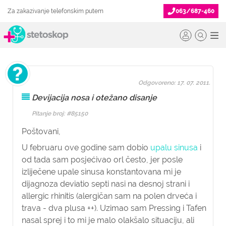
Za zakazivanje telefonskim putem
063/687-460
Odgovoreno: 17. 07. 2011.
Devijacija nosa i otežano disanje
Pitanje broj: #85150
Poštovani,
U februaru ove godine sam dobio
upalu sinusa
i
od tada sam posjećivao orl često, jer posle
izliječene upale sinusa konstantovana mi je
dijagnoza deviatio septi nasi na desnoj strani i
allergic rhinitis (alergičan sam na polen drveća i
trava - dva plusa ++). Uzimao sam Pressing i Tafen
nasal sprej i to mi je malo olakšalo situaciju, ali