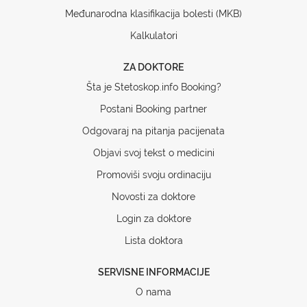
Međunarodna klasifikacija bolesti (MKB)
Kalkulatori
ZA DOKTORE
Šta je Stetoskop.info Booking?
Postani Booking partner
Odgovaraj na pitanja pacijenata
Objavi svoj tekst o medicini
Promoviši svoju ordinaciju
Novosti za doktore
Login za doktore
Lista doktora
SERVISNE INFORMACIJE
O nama